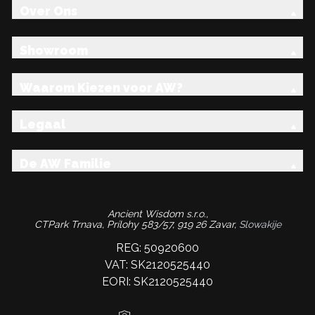
Over Ons
Showroom
Waarom Kiezen voor AW?
Legaal
De AW Familie
Ancient Wisdom s.r.o.,
CTPark Trnava, Prílohy 583/57, 919 26 Zavar,
Slowakije
REG: 50920600
VAT: SK2120525440
EORI: SK2120525440