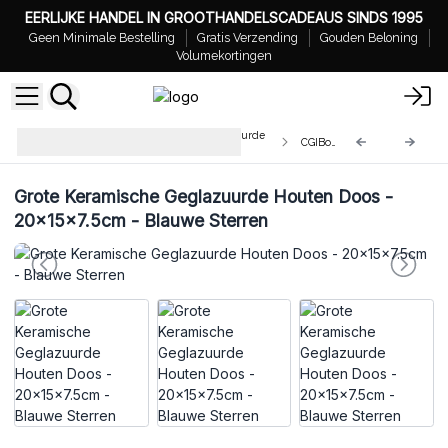
EERLIJKE HANDEL IN GROOTHANDELSCADEAUS SINDS 1995
Geen Minimale Bestelling
Gratis Verzending
Gouden Beloning
Volumekortingen
Groothandel Keramische Geglazuurde
CGIBox-07
Houten Dozen
Grote Keramische Geglazuurde Houten Doos -
20x15x7.5cm - Blauwe Sterren