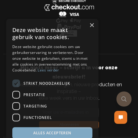
×
Deze website maakt
gebruik van cookies.
Deze website gebruikt cookies om uw
gebruikerservaring te verbeteren. Door
onze website te gebruiken, stemt u in met
alle cookies in overeenstemming met ons
Mis niets meer – schrijf u in voor onze
Cookiebeleid.
Lees verder
nieuwsbrief!
STRIKT NOODZAKELIJK
Exclusieve aanbiedingen, nieuwe producten en
inspiratie –
PRESTATIE
elke week vers in uw inbox.
TARGETING
Email address
FUNCTIONEEL
Abonneren
ALLES ACCEPTEREN