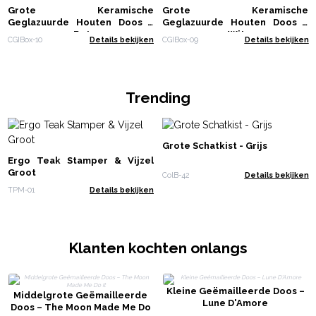
Grote Keramische
Grote Keramische
Geglazuurde Houten Doos -
Geglazuurde Houten Doos -
20x15x7.5cm - Beton
20x15x7.5cm - Wit
CGIBox-10
Details bekijken
CGIBox-09
Details bekijken
Trending
Grote Schatkist - Grijs
Ergo Teak Stamper & Vijzel
Groot
ColB-42
Details bekijken
TPM-01
Details bekijken
Klanten kochten onlangs
Kleine Geëmailleerde Doos –
Middelgrote Geëmailleerde
Lune D'Amore
Doos – The Moon Made Me Do