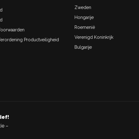
Zweden
id
Hongarije
id
Roemenië
oorwaarden
Verenigd Koninkrijk
rordening Productveiligheid
Bulgarije
ief!
ie –