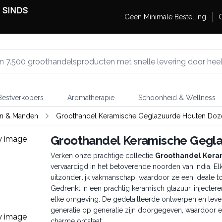
 SINDS
Geen Minimale Bestelling
G
estverkopers
Aromatherapie
Schoonheid & Wellness
en & Manden
Groothandel Keramische Geglazuurde Houten Doz
Groothandel Keramische Gegl
Verken onze prachtige collectie
Groothandel Kera
vervaardigd in het betoverende noorden van India. Elk
uitzonderlijk vakmanschap, waardoor ze een ideale t
Gedrenkt in een prachtig keramisch glazuur, injecter
elke omgeving. De gedetailleerde ontwerpen en leven
generatie op generatie zijn doorgegeven, waardoor een
charme ontstaat.