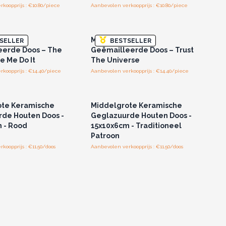
koopprijs : €10.80/piece
Aanbevolen verkoopprijs : €10.80/piece
of registreer u voor
Log in of registreer u voor
thandelsprijzen.
groothandelsprijzen.
ote
Middelgrote
SELLER
BESTSELLER
eerde Doos – The
Geëmailleerde Doos – Trust
 Me Do It
The Universe
koopprijs : €14.40/piece
Aanbevolen verkoopprijs : €14.40/piece
of registreer u voor
Log in of registreer u voor
thandelsprijzen.
groothandelsprijzen.
ote Keramische
Middelgrote Keramische
de Houten Doos -
Geglazuurde Houten Doos -
 - Rood
15x10x6cm - Traditioneel
Patroon
koopprijs : €11.50/doos
Aanbevolen verkoopprijs : €11.50/doos