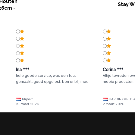
 Houten
Stay W
x6cm -
rren
Ina ***
Corina ***
n
hele goede service, was een fout
Altijd tevreden ov
gemaakt, goed opgelost. ben er blij mee
mooie producten.
blijham
HARDINXVELD-
19 maart 2026
2 maart 2026