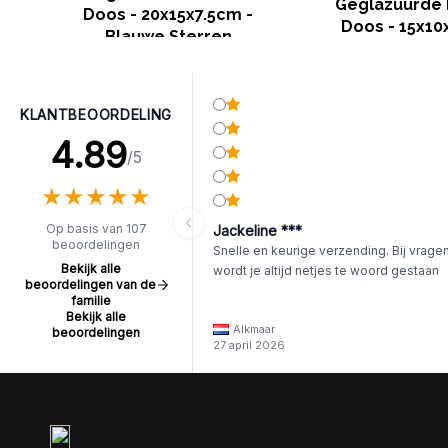
Geglazuurde
Doos - 20x15x7.5cm -
Doos - 15x10
Blauwe Sterren
Blauwe Ste
KLANTBEOORDELING
4.89
/5
★
★
★
★
★
★
★
★
★
★
Op basis van 107
Jackeline ***
beoordelingen
Snelle en keurige verzending. Bij vrage
Bekijk alle
wordt je altijd netjes te woord gestaan
beoordelingen van de
familie
Bekijk alle
Alkmaar
beoordelingen
27 april 2026