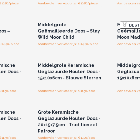
€10.80/piece
Aanbevolen verkoopprijs : €10.80/piece
Aanbevolen ver
r u voor
Log in of registreer u voor
Log in 
jzen.
groothandelsprijzen.
groo
Middelgrote
Middelgr
BEST
os –
Geëmailleerde Doos – Stay
Geëmaill
Wild Moon Child
Moon Made
 €14.40/piece
Aanbevolen verkoopprijs : €14.40/piece
Aanbevolen ver
r u voor
Log in of registreer u voor
Log in 
jzen.
groothandelsprijzen.
groo
mische
Middelgrote Keramische
Middelgr
en Doos -
Geglazuurde Houten Doos -
Geglazuur
n
15x10x6cm - Blauwe Sterren
15x10x6cm
€11.50/doos
Aanbevolen verkoopprijs : €11.50/doos
Aanbevolen ver
r u voor
Log in of registreer u voor
jzen.
groothandelsprijzen.
mische
Grote Keramische
en Doos -
Geglazuurde Houten Doos -
20x15x7.5cm - Traditioneel
Patroon
€11.50/doos
Aanbevolen verkoopprijs : €17.00/doos