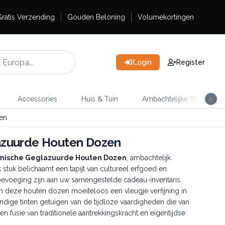
ratis Verzending
Gouden Beloning
Volumekortingen
Login
Register
Accessories
Huis & Tuin
Ambachtelijke Thee
en
azuurde Houten Dozen
mische Geglazuurde Houten Dozen
, ambachtelijk
 stuk belichaamt een tapijt van cultureel erfgoed en
oevoeging zijn aan uw samengestelde cadeau-inventaris.
en deze houten dozen moeiteloos een vleugje verfijning in
dige tinten getuigen van de tijdloze vaardigheden die van
 fusie van traditionele aantrekkingskracht en eigentijdse