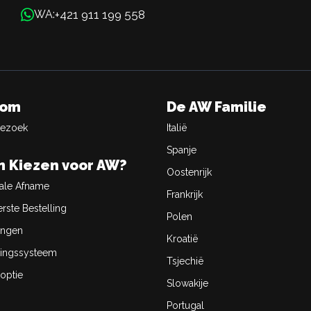
+421 911 199 558
WA:
oom
De AW Familie
Bezoek
Italië
Spanje
 Kiezen voor AW?
Oostenrijk
ale Afname
Frankrijk
rste Bestelling
Polen
ingen
Kroatië
ingssysteem
Tsjechië
optie
Slowakije
Portugal