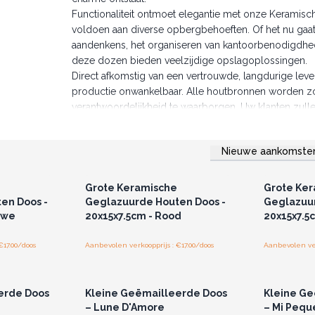
Functionaliteit ontmoet elegantie met onze Kerami
voldoen aan diverse opbergbehoeften. Of het nu gaa
aandenkens, het organiseren van kantoorbenodigdhe
deze dozen bieden veelzijdige opslagoplossingen.
Direct afkomstig van een vertrouwde, langdurige lever
productie onwankelbaar. Alle houtbronnen worden zo
verantwoordelijkheid te waarborgen. Uw klanten zulle
waarderen, maar ook de culturele rijkdom die verweve
Verrijk uw voorraad met opslagopties die de functiona
Nieuwe aankomste
kwaliteit als stijl. Wees slim in uw voorraadkeuzes -
r u voor
Log in of registreer u voor
Log in 
jzen.
groothandelsprijzen.
groo
onweerstaanbare mix van traditie en moderniteit.
Denk slim en vul vandaag nog aan.
Grote Keramische
Grote Ke
en Doos -
Geglazuurde Houten Doos -
Geglazuur
uwe
20x15x7.5cm - Rood
20x15x7.5c
€17.00/doos
Aanbevolen verkoopprijs : €17.00/doos
Aanbevolen ver
r u voor
Log in of registreer u voor
Log in 
jzen.
groothandelsprijzen.
groo
erde Doos
Kleine Geëmailleerde Doos
Kleine Ge
– Lune D'Amore
– Mi Peq