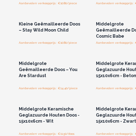
Aanbevolen verkoopprijs : €10.80/piece
Aanbevolen verkoopprijs : 
Log in of registreer u voor
Log in of registree
groothandelsprijzen.
groothandelspri
Kleine Geëmailleerde Doos
Middelgrote
– Stay Wild Moon Child
Geëmailleerde Do
Cosmic Babe
Aanbevolen verkoopprijs : €10.80/piece
Aanbevolen verkoopprijs :
Log in of registreer u voor
Log in of registree
groothandelsprijzen.
groothandelspri
Middelgrote
Middelgrote Kera
Geëmailleerde Doos – You
Geglazuurde Hout
Are Stardust
15x10x6cm - Beto
Aanbevolen verkoopprijs : €14.40/piece
Aanbevolen verkoopprijs : 
Log in of registreer u voor
Log in of registree
groothandelsprijzen.
groothandelspri
Middelgrote Keramische
Middelgrote Kera
Geglazuurde Houten Doos -
Geglazuurde Hout
15x10x6cm - Wit
15x10x6cm - Zwart
Aanbevolen verkoopprijs : €11.50/doos
Aanbevolen verkoopprijs : 