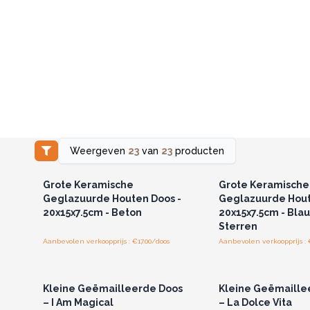
Weergeven
23
van
23
producten
Log in of registreer u voor
Log in of registree
groothandelsprijzen.
groothandelspri
Grote Keramische
Grote Keramische
Geglazuurde Houten Doos -
Geglazuurde Hout
20x15x7.5cm - Beton
20x15x7.5cm - Bla
Sterren
Aanbevolen verkoopprijs : €17.00/doos
Aanbevolen verkoopprijs : 
Log in of registreer u voor
Log in of registree
groothandelsprijzen.
groothandelspri
Kleine Geëmailleerde Doos
Kleine Geëmaille
– I Am Magical
– La Dolce Vita