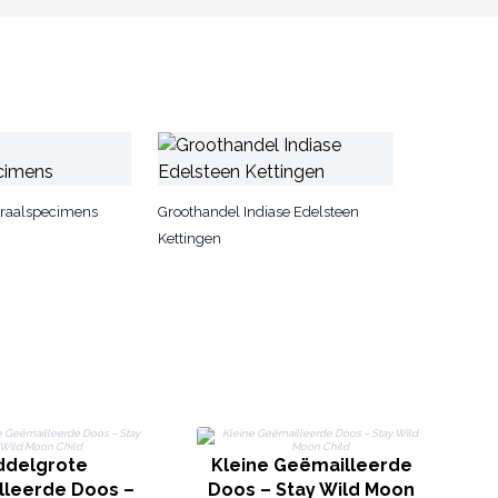
raalspecimens
Groothandel Indiase Edelsteen
Kettingen
M
ddelgrote
Kleine Geëmailleerde
lleerde Doos –
Doos – Stay Wild Moon