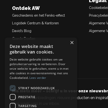
Legaal
Ontdek AW
Cookiebele
Geschiedenis en het Feniks-effect
Privacybele
Logistiek Centrum & Kantoren
Algemene V
David’s Blog
Algemene Ve
Goede Doelen
×
Deze website maakt
Over Ons
gebruik van cookies.
De oorsprong van AW
Deze website gebruikt cookies om uw
gebruikerservaring te verbeteren. Door
Onze Ethiek
onze website te gebruiken, stemt u in met
alle cookies in overeenstemming met ons
Cookiebeleid.
Lees verder
STRIKT NOODZAKELIJK
Mis niets meer – schrijf u in voor onze nieuwsbr
PRESTATIE
Exclusieve aanbiedingen, nieuwe producten en inspirat
elke week vers in uw inbox.
TARGETING