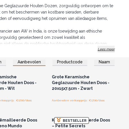
sche Geglazuurde Houten Dozen, zorgvuldig ontworpen om te
t om het beschermen van kostbare sieraden, dierbare
den of eenvoudigweg het opruimen van alledaagse items,
ancier aan AW in India, is onze toewijding aan ethische
rgvuldig geselecteerd om zowel kwaliteit als
n niet alleen de praktische bruikbaarheid van deze dozen
Lees meer
n is in elk zorgvuldig vervaardigd stuk.
liteit overstijgen en een toewijding bieden aan zowel
n
Aanbevolen
Productcode
Naam
 verzeker uw levering vandaag nog en bied uw klanten een
of registreer u voor
Log in of registreer u voor
thandelsprijzen.
groothandelsprijzen.
ramische
Grote Keramische
de Houten Doos -
Geglazuurde Houten Doos -
m - Wit
20x15x7.5cm - Zwart
koopprijs : €17.00/doos
Aanbevolen verkoopprijs : €17.00/doos
of registreer u voor
Log in of registreer u voor
thandelsprijzen.
groothandelsprijzen.
ëmailleerde Doos
Kleine Geëmailleerde Doos
BESTSELLER
ueno Mundo
– Petite Secrets