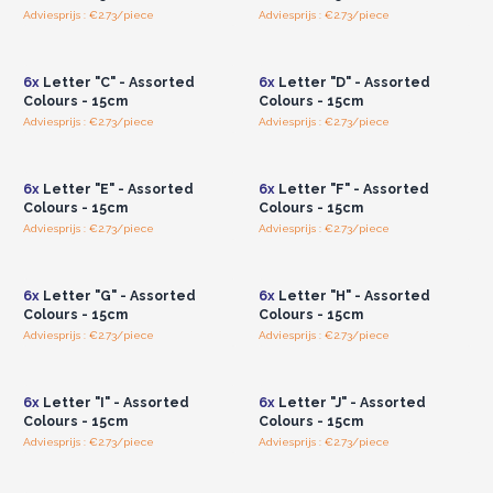
Adviesprijs : €2.73/piece
Adviesprijs : €2.73/piece
Log in of registreer u voor
Log in of registreer u voor
groothandelsprijzen.
groothandelsprijzen.
6x
Letter "C" - Assorted
6x
Letter "D" - Assorted
Colours - 15cm
Colours - 15cm
Adviesprijs : €2.73/piece
Adviesprijs : €2.73/piece
Log in of registreer u voor
Log in of registreer u voor
groothandelsprijzen.
groothandelsprijzen.
6x
Letter "E" - Assorted
6x
Letter "F" - Assorted
Colours - 15cm
Colours - 15cm
Adviesprijs : €2.73/piece
Adviesprijs : €2.73/piece
Log in of registreer u voor
Log in of registreer u voor
groothandelsprijzen.
groothandelsprijzen.
6x
Letter "G" - Assorted
6x
Letter "H" - Assorted
Colours - 15cm
Colours - 15cm
Adviesprijs : €2.73/piece
Adviesprijs : €2.73/piece
Log in of registreer u voor
Log in of registreer u voor
groothandelsprijzen.
groothandelsprijzen.
6x
Letter "I" - Assorted
6x
Letter "J" - Assorted
Colours - 15cm
Colours - 15cm
Adviesprijs : €2.73/piece
Adviesprijs : €2.73/piece
Log in of registreer u voor
Log in of registreer u voor
groothandelsprijzen.
groothandelsprijzen.