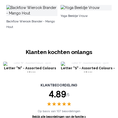
Ge
Yoga Beeldje Vrouw
Backflow Wierook Brander - Mango
Hout
Klanten kochten onlangs
Letter "N" - Assorted Colours
Letter "S" - Assorted Colours -
- 15cm
15cm
KLANTBEOORDELING
4.89
/5
★
★
★
★
★
★
★
★
★
★
Op basis van 107 beoordelingen
Bekijk alle beoordelingen van de familie