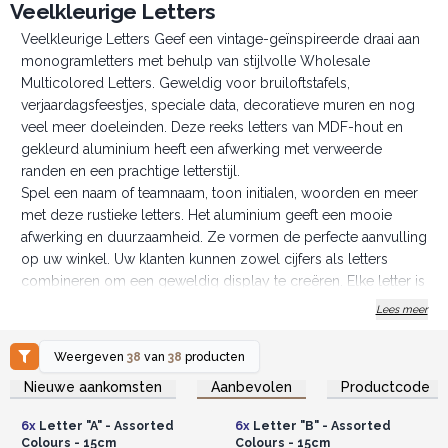
Veelkleurige Letters
Veelkleurige Letters Geef een vintage-geïnspireerde draai aan
monogramletters met behulp van stijlvolle Wholesale
Multicolored Letters. Geweldig voor bruiloftstafels,
verjaardagsfeestjes, speciale data, decoratieve muren en nog
veel meer doeleinden. Deze reeks letters van MDF-hout en
gekleurd aluminium heeft een afwerking met verweerde
randen en een prachtige letterstijl.
Spel een naam of teamnaam, toon initialen, woorden en meer
met deze rustieke letters. Het aluminium geeft een mooie
afwerking en duurzaamheid. Ze vormen de perfecte aanvulling
op uw winkel. Uw klanten kunnen zowel cijfers als letters
combineren om een geweldig display te creëren. Elke letter is
met de hand gemaakt, lichtgewicht, verkocht in een pakket van
Lees meer
zes, maar met al het handgemaakte werk kunnen er variaties in
kleuren en grootte ontstaan.
Weergeven
38
van
38
producten
De grote letters hebben een haakje aan de achterkant,
Log in of registreer u voor
Log in of registreer u voor
Nieuwe aankomsten
Aanbevolen
Productcode
groothandelsprijzen.
groothandelsprijzen.
waardoor ze ook aan de muur kunnen worden gehangen.
Wees creatief en bestel vandaag nog deze levendige letters.
6x
Letter "A" - Assorted
6x
Letter "B" - Assorted
Colours - 15cm
Colours - 15cm