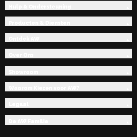
Hulp & Ondersteuning
Producten & Diensten
Ontdek AW
Over Ons
Showroom
Waarom Kiezen voor AW?
Legaal
De AW Familie