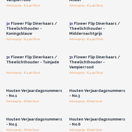
Adviesprijs : €4.40/Stuk
Adviesprijs : €4.40/Stuk
Log in of registreer u voor
Log in of registreer u voor
groothandelsprijzen.
groothandelsprijzen.
3x
Flower Flip Dinerkaars /
3x
Flower Flip Dinerkaars /
Theelichthouder -
Theelichthouder -
Koningsblauw
Middernachtgrijs
Adviesprijs : €4.40/Stuk
Adviesprijs : €4.40/Stuk
Log in of registreer u voor
Log in of registreer u voor
groothandelsprijzen.
groothandelsprijzen.
3x
Flower Flip Dinerkaars /
3x
Flower Flip Dinerkaars /
Theelichthouder - Tuinjade
Theelichthouder -
Vampierrood
Adviesprijs : €4.40/Stuk
Adviesprijs : €4.40/Stuk
Log in of registreer u voor
Log in of registreer u voor
groothandelsprijzen.
groothandelsprijzen.
Houten Verjaardagsnummers
Houten Verjaardagsnummers
- No.1
- No.3
Adviesprijs : €6.00/stuk
Adviesprijs : €6.00/stuk
Log in of registreer u voor
Log in of registreer u voor
groothandelsprijzen.
groothandelsprijzen.
Houten Verjaardagsnummers
Houten Verjaardagsnummers
- No.5
- No.6
Adviesprijs : €6.00/stuk
Adviesprijs : €6.00/stuk