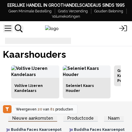
EERLIJKE HANDEL IN GROOTHANDELSCADEAUS SINDS 1995
Geen Minimale Bestelling
Gratis Verzending
Gouden Beloning
Volumekortingen
Kaarshouders
Kaarshouders
Grooth
Kaarsh
Potten
Voltive IJzeren
Seleniet Kaars
Kandelaars
Houder
Weergeven
20
van
81
producten
Log in of registreer u voor
Log in of registreer u voor
Nieuwe aankomsten
Productcode
Naam
groothandelsprijzen.
groothandelsprijzen.
3x
Buddha Faces Kaarsenpot
3x
Buddha Faces Kaarsenpot