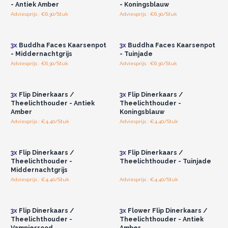
- Antiek Amber
- Koningsblauw
Adviesprijs : €6.30/Stuk
Adviesprijs : €6.30/Stuk
Log in of registreer u voor
Log in of registreer u voor
groothandelsprijzen.
groothandelsprijzen.
3x
Buddha Faces Kaarsenpot
3x
Buddha Faces Kaarsenpot
- Middernachtgrijs
- Tuinjade
Adviesprijs : €6.30/Stuk
Adviesprijs : €6.30/Stuk
Log in of registreer u voor
Log in of registreer u voor
groothandelsprijzen.
groothandelsprijzen.
3x
Flip Dinerkaars /
3x
Flip Dinerkaars /
Theelichthouder - Antiek
Theelichthouder -
Amber
Koningsblauw
Adviesprijs : €4.40/Stuk
Adviesprijs : €4.40/Stuk
Log in of registreer u voor
Log in of registreer u voor
groothandelsprijzen.
groothandelsprijzen.
3x
Flip Dinerkaars /
3x
Flip Dinerkaars /
Theelichthouder -
Theelichthouder - Tuinjade
Middernachtgrijs
Adviesprijs : €4.40/Stuk
Adviesprijs : €4.40/Stuk
Log in of registreer u voor
Log in of registreer u voor
groothandelsprijzen.
groothandelsprijzen.
3x
Flip Dinerkaars /
3x
Flower Flip Dinerkaars /
Theelichthouder -
Theelichthouder - Antiek
Vampierrood
Amber