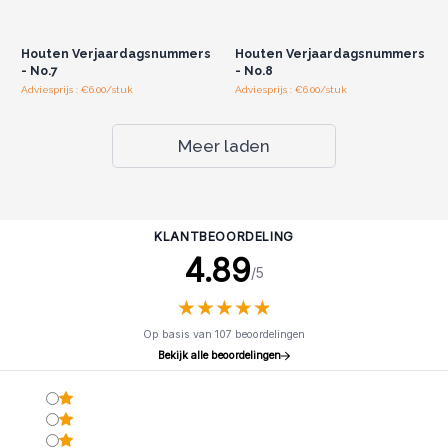
Log in of registreer u voor
Log in of registreer u voor
groothandelsprijzen.
groothandelsprijzen.
Houten Verjaardagsnummers
Houten Verjaardagsnummers
- No.7
- No.8
Adviesprijs : €6.00/stuk
Adviesprijs : €6.00/stuk
Meer laden
KLANTBEOORDELING
4.89
/5
★
★
★
★
★
★
★
★
★
★
Op basis van 107 beoordelingen
Bekijk alle beoordelingen