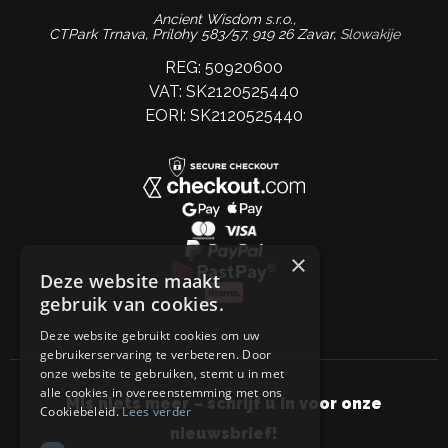
Ancient Wisdom s.r.o.,
CTPark Trnava, Prílohy 583/57, 919 26 Zavar,
Slowakije
REG: 50920600
VAT: SK2120525440
EORI: SK2120525440
×
Deze website maakt
gebruik van cookies.
Deze website gebruikt cookies om uw
gebruikerservaring te verbeteren. Door
onze website te gebruiken, stemt u in met
alle cookies in overeenstemming met ons
Mis niets meer – schrijf u in voor onze
Cookiebeleid.
Lees verder
nieuwsbrief!