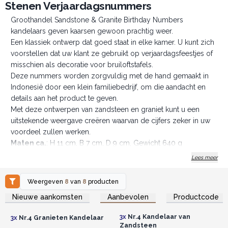
Stenen Verjaardagsnummers
Groothandel Sandstone & Granite Birthday Numbers
kandelaars geven kaarsen gewoon prachtig weer.
Een klassiek ontwerp dat goed staat in elke kamer. U kunt zich
voorstellen dat uw klant ze gebruikt op verjaardagsfeestjes of
misschien als decoratie voor bruiloftstafels.
Deze nummers worden zorgvuldig met de hand gemaakt in
Indonesië door een klein familiebedrijf, om die aandacht en
details aan het product te geven.
Met deze ontwerpen van zandsteen en graniet kunt u een
uitstekende weergave creëren waarvan de cijfers zeker in uw
voordeel zullen werken.
Maten ca.
: H 11 cm, B 7 cm, D 9 cm, Gewicht 640 g
We wedden dat je een willekeurig aantal van deze
Lees meer
nummers zou kunnen verkopen. Bestel nu.
Weergeven
8
van
8
producten
Log in of registreer u voor
Log in of registreer u voor
Nieuwe aankomsten
Aanbevolen
Productcode
groothandelsprijzen.
groothandelsprijzen.
3x
Nr.4 Kandelaar van
3x
Nr.4 Granieten Kandelaar
Zandsteen