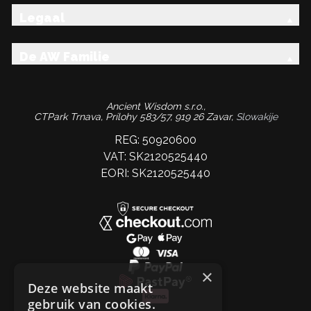
Legaal
De AW Familie
Ancient Wisdom s.r.o.,
CTPark Trnava, Prílohy 583/57, 919 26 Zavar,
Slowakije
REG: 50920600
VAT: SK2120525440
EORI: SK2120525440
×
Deze website maakt
gebruik van cookies.