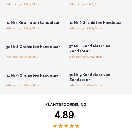
Adviesprijs : €6.25/stuk
Adviesprijs : €6.25/stuk
Log in of registreer u voor
Log in of registreer u voor
groothandelsprijzen.
groothandelsprijzen.
3x
Nr.5 Granieten Kandelaar
3x
Nr.6 Granieten Kandelaar
Adviesprijs : €6.25/stuk
Adviesprijs : €6.25/stuk
Log in of registreer u voor
Log in of registreer u voor
groothandelsprijzen.
groothandelsprijzen.
3x
Nr.8 Kandelaar van
3x
Nr.8 Granieten Kandelaar
Zandsteen
Adviesprijs : €6.25/stuk
Adviesprijs : €7.50/stuk
Log in of registreer u voor
Log in of registreer u voor
groothandelsprijzen.
groothandelsprijzen.
3x
Nr.9 Kandelaar van
3x
Nr.9 Granieten Kandelaar
Zandsteen
Adviesprijs : €6.25/stuk
Adviesprijs : €6.25/stuk
KLANTBEOORDELING
4.89
/5
★
★
★
★
★
★
★
★
★
★