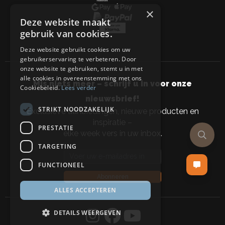
×
Deze website maakt
gebruik van cookies.
Deze website gebruikt cookies om uw
gebruikerservaring te verbeteren. Door
onze website te gebruiken, stemt u in met
alle cookies in overeenstemming met ons
Mis niets meer – schrijf u in voor onze
Cookiebeleid.
Lees verder
nieuwsbrief!
STRIKT NOODZAKELIJK
Exclusieve aanbiedingen, nieuwe producten en
inspiratie –
PRESTATIE
elke week vers in uw inbox.
TARGETING
Email address
FUNCTIONEEL
Abonneren
ALLES ACCEPTEREN
DETAILS WEERGEVEN