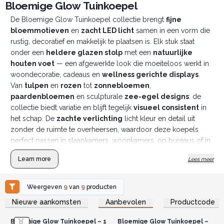
Bloemige Glow Tuinkoepel
De Bloemige Glow Tuinkoepel collectie brengt
fijne
bloemmotieven
en
zacht LED licht
samen in een vorm die
rustig, decoratief en makkelijk te plaatsen is. Elk stuk staat
onder een
heldere glazen stolp
met een
natuurlijke
houten voet
— een afgewerkte look die moeiteloos werkt in
woondecoratie, cadeaus en
wellness gerichte displays
.
Van
tulpen
en
rozen
tot
zonnebloemen
,
paardenbloemen
en sculpturale
zee-egel designs
: de
collectie biedt variatie en blijft tegelijk
visueel consistent
in
het schap. De
zachte verlichting
licht kleur en detail uit
zonder de ruimte te overheersen, waardoor deze koepels
perfect passen in slaapkamers, woonkamers, op bureaus of in
rustige winkelhoeken. 💐
Learn more
Lees meer
Weergeven
9
van
9
producten
Log in of registreer u voor
Log in of registreer u voor
Nieuwe aankomsten
Aanbevolen
Productcode
groothandelsprijzen.
groothandelsprijzen.
Bloemige Glow Tuinkoepel – 1
Bloemige Glow Tuinkoepel –