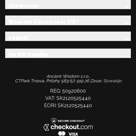
Showroom
Waarom Kiezen voor AW?
Legaal
De AW Familie
Ancient Wisdom s.r.o.,
CTPark Trnava, Prílohy 583/57, 919 26 Zavar,
Slowakije
REG: 50920600
VAT: SK2120525440
EORI: SK2120525440