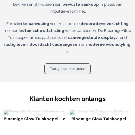
bekijken en stimuleren een
bewuste aankoop
in plaats van
impulsieve rommel.
Een
sterke aanvulling
voor retailers die
decoratieve verlichting
met een
botanische uitstraling
willen aanbieden. De Bloemige Glow
Tuinkoepel familie past perfect in
samengestelde displays
rond
rustig leven
,
doordacht cadeaugeven
en
moderne woonstyling
.
✨
Terug naar producten
Klanten kochten onlangs
Bloemige Glow Tuinkoepel – 2
Bloemige Glow Tuinkoepel –
Paardenbloemen – LED USB
10 Roze Rozen – LED USB