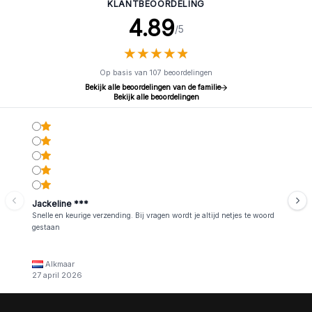
KLANTBEOORDELING
4.89
/5
★
★
★
★
★
★
★
★
★
★
Op basis van 107 beoordelingen
Bekijk alle beoordelingen van de familie
Bekijk alle beoordelingen
Jackeline ***
Snelle en keurige verzending. Bij vragen wordt je altijd netjes te woord
gestaan
Alkmaar
27 april 2026