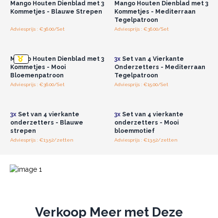
Mango Houten Dienblad met 3
Mango Houten Dienblad met 3
onze andere geëmailleerde producten, zoals onze houten
Kommetjes - Blauwe Strepen
Kommetjes - Mediterraan
paddenstoeldecoraties of houten harten, om een
Tegelpatroon
samenhangend en uitnodigend winkeldisplay te creëren dat
Adviesprijs : €36.00/Set
Adviesprijs : €36.00/Set
Log in of registreer u voor
Log in of registreer u voor
zeker klanten aantrekt.
groothandelsprijzen.
groothandelsprijzen.
Dit zijn producten waar mensen zich toe aangetrokken
Mango Houten Dienblad met 3
3x
Set van 4 Vierkante
voelen - zowel functioneel als prachtig, en met een
Kommetjes - Mooi
Onderzetters - Mediterraan
verhaal. We geloven dat ze een groot succes zullen zijn
Bloemenpatroon
Tegelpatroon
in je winkel.
Adviesprijs : €36.00/Set
Adviesprijs : €15.00/Set
Log in of registreer u voor
Log in of registreer u voor
groothandelsprijzen.
groothandelsprijzen.
3x
Set van 4 vierkante
3x
Set van 4 vierkante
onderzetters - Blauwe
onderzetters - Mooi
strepen
bloemmotief
Adviesprijs : €13.52/zetten
Adviesprijs : €13.52/zetten
Verkoop Meer met Deze