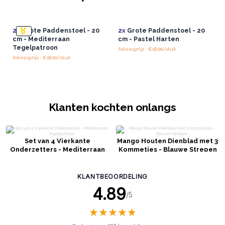
2x
Grote Paddenstoel - 20
2x
Grote Paddenstoel - 20
cm - Mediterraan
cm - Pastel Harten
Tegelpatroon
Adviesprijs : €18.00/stuk
Adviesprijs : €18.00/stuk
Klanten kochten onlangs
Set van 4 Vierkante
Mango Houten Dienblad met 3
Onderzetters - Mediterraan
Kommetjes - Blauwe Strepen
Tegelpatroon
KLANTBEOORDELING
4.89
/5
★
★
★
★
★
★
★
★
★
★