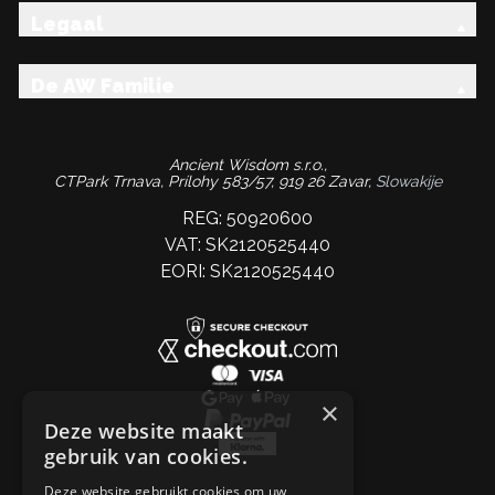
Legaal
De AW Familie
Ancient Wisdom s.r.o.,
CTPark Trnava, Prílohy 583/57, 919 26 Zavar,
Slowakije
REG: 50920600
VAT: SK2120525440
EORI: SK2120525440
×
Deze website maakt
gebruik van cookies.
Deze website gebruikt cookies om uw