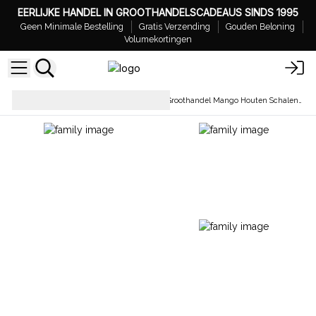
EERLIJKE HANDEL IN GROOTHANDELSCADEAUS SINDS 1995
Geen Minimale Bestelling
Gratis Verzending
Gouden Beloning
Volumekortingen
Tafelgerei &
Groothandel Mango Houten Schalen, Dienbladen en Onderzetters
Keukenaccessoires