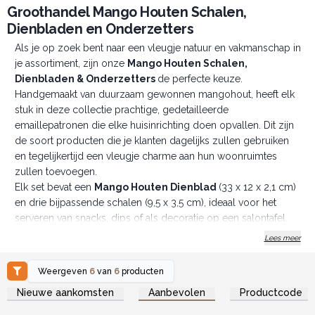
Groothandel Mango Houten Schalen,
Dienbladen en Onderzetters
Als je op zoek bent naar een vleugje natuur en vakmanschap in
je assortiment, zijn onze
Mango Houten Schalen,
Dienbladen & Onderzetters
de perfecte keuze.
Handgemaakt van duurzaam gewonnen mangohout, heeft elk
stuk in deze collectie prachtige, gedetailleerde
emaillepatronen die elke huisinrichting doen opvallen. Dit zijn
de soort producten die je klanten dagelijks zullen gebruiken
en tegelijkertijd een vleugje charme aan hun woonruimtes
zullen toevoegen.
Elk set bevat een
Mango Houten Dienblad
(33 x 12 x 2,1 cm)
en drie bijpassende schalen (9,5 x 3,5 cm), ideaal voor het
serveren van snacks, dips of als decoratie op een salontafel.
Kies uit drie unieke ontwerpen die bij elke smaak passen.
Lees meer
Vergeet ook de Set van 4 Vierkante Onderzetters (10 x 10 x 1
cm) niet, verkrijgbaar in het Mediterrane Tegelpatroon. Ze zijn
Weergeven
6
van
6
producten
praktisch en stijlvol, beschermen oppervlakken en voegen een
Log in of registreer u voor
Log in of registreer u voor
Nieuwe aankomsten
Aanbevolen
Productcode
groothandelsprijzen.
groothandelsprijzen.
vleugje flair toe aan de tafel.
Combineer deze dienbladen, schalen en onderzetters met