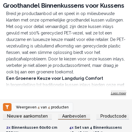
Groothandel Binnenkussens voor Kussens
Breid je productaanbod uit en speel in op milieubewuste
klanten met onze opmerkelijke groothandel kussen vullingen.
Met oog voor detail vervaardigd, zijn deze kussen inlays
gevuld met 100% gerecycled PET-vezel, wat ze tot een
duurzame en luxueuze keuze maakt voor elke retailer. De PET-
vezelvulling is uitsluitend afkomstig van gerecyclede plastic
flessen, wat een slimme oplossing biedt voor het
plasticafvalprobleem. Door te kiezen voor onze kussen inlays,
verbeter je niet alleen je productassortiment, maar draag je
ook bij aan een groenere toekomst.
Een Groenere Keuze voor Langdurig Comfort
In tegenstelling tot traditionele kussen inlays bieden onze met
PET-vezel gevulde inlays een hogere veerkracht, wat ervoor
Lees meer
zorgt dat ze hun vorm en zachtheid behouden gedurende
langere tijd. Deze indrukwekkende duurzaamheid betekent
Weergeven
4
van
4
producten
een langere levensduur van het product, wat zowel je klanten
Log in of registreer u voor
Log in of registreer u voor
Nieuwe aankomsten
Aanbevolen
Productcode
groothandelsprijzen.
groothandelsprijzen.
als het milieu beschermt tegen onnodige vervangingen. Naast
hun bewezen duurzaamheid bieden deze hoogwaardige
2x
Binnenkussen 60x60 cm
4x
Set van 4 Binnenkussens
kussen inlays een zachte en comfortabele ervaring die een