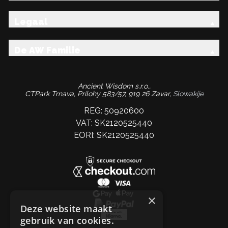
Legaal
De AW Familie
Ancient Wisdom s.r.o.,
CTPark Trnava, Prílohy 583/57, 919 26 Zavar,
Slowakije
REG: 50920600
VAT: SK2120525440
EORI: SK2120525440
×
Deze website maakt
gebruik van cookies.