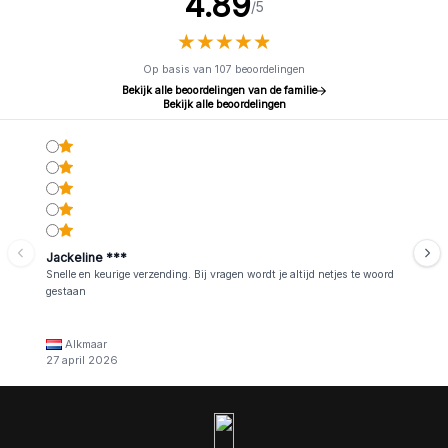
4.89
/5
★
★
★
★
★
★
★
★
★
★
Op basis van 107 beoordelingen
Bekijk alle beoordelingen van de familie
Bekijk alle beoordelingen
Jackeline ***
Snelle en keurige verzending. Bij vragen wordt je altijd netjes te woord
gestaan
Alkmaar
27 april 2026