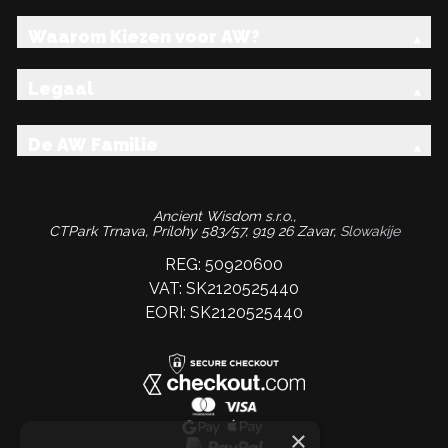
Waarom Kiezen voor AW?
Legaal
De AW Familie
Ancient Wisdom s.r.o.,
CTPark Trnava, Prílohy 583/57, 919 26 Zavar,
Slowakije
REG: 50920600
VAT: SK2120525440
EORI: SK2120525440
×