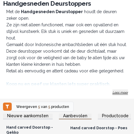
Handgesneden Deurstoppers
Met de
Handgesneden Deurstopper
houdt de deuren
zeker open.
Ze zijn niet alleen functioneel, maar ook een opvallend en
stijlvol kunstwerk. Elk stuk is uniek en gesneden uit duurzaam
hout.
Gemaakt door Indonesische ambachtslieden uit één stuk hout.
Deze deurstopper voorkomt dat de deur dichtslaat, maar
zorgt ook voor de veiligheid van de baby te allen tijde als uw
klanten kleine kinderen in huis hebben.
Retail als eenvoudig en attent cadeau voor elke gelegenheid.
Koop nu en geef uw klanten iets super praktisch.
Gemaakt voor de Groothandel.
Lees meer
Weergeven
5
van
5
producten
Log in of registreer u voor
Log in of registreer u voor
Nieuwe aankomsten
Aanbevolen
Productcode
groothandelsprijzen.
groothandelsprijzen.
Hand carved Doorstop -
Hand carved Doorstop - Poes
Gekko