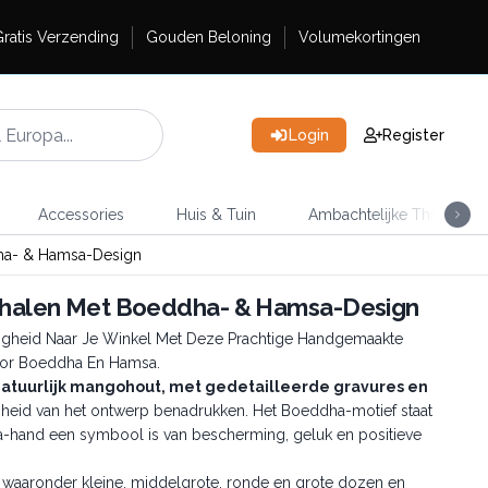
ratis Verzending
Gouden Beloning
Volumekortingen
Login
Register
Accessories
Huis & Tuin
Ambachtelijke Thee
ha- & Hamsa-Design
chalen Met Boeddha- & Hamsa-Design
igheid Naar Je Winkel Met Deze Prachtige Handgemaakte
oor Boeddha En Hamsa.
natuurlijk mangohout, met gedetailleerde gravures en
heid van het ontwerp benadrukken. Het Boeddha-motief staat
msa-hand een symbool is van bescherming, geluk en positieve
, waaronder kleine, middelgrote, ronde en grote dozen en