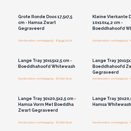
Log in of registreer u voor
Log in of registree
groothandelsprijzen.
groothandelspri
Grote Ronde Doos 17,5x7,5
Kleine Vierkante 
cm - Hamsa Zwart
10x10x4,2 cm -
Gegraveerd
Boeddhahoofd W
Aanbevolen verkoopprijs : €19.95/stuk
Aanbevolen verkoopprijs : 
Log in of registreer u voor
Log in of registree
groothandelsprijzen.
groothandelspri
Lange Tray 30x15x2,5 cm -
Lange Tray 30x15x
Boeddhahoofd Whitewash
Boeddhahoofd Zw
Gegraveerd
Aanbevolen verkoopprijs : €17.00/stuk
Aanbevolen verkoopprijs : 
Log in of registreer u voor
Log in of registree
groothandelsprijzen.
groothandelspri
Lange Tray 30x20,5x2,5 cm -
Lange Tray 30x20,5
Hamsa Vorm Met Boeddha
Hamsa Whitewas
Zwart Gegraveerd
Aanbevolen verkoopprijs : €17.00/stuk
Aanbevolen verkoopprijs : 
Log in of registreer u voor
Log in of registree
groothandelsprijzen.
groothandelspri