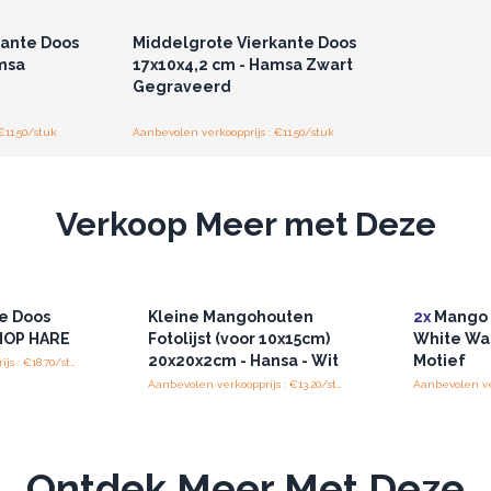
kante Doos
Middelgrote Vierkante Doos
msa
17x10x4,2 cm - Hamsa Zwart
Gegraveerd
€11.50/stuk
Aanbevolen verkoopprijs : €11.50/stuk
Verkoop Meer met Deze
te Doos
Kleine Mangohouten
2x
Mango 
 HOP HARE
Fotolijst (voor 10x15cm)
White Wa
20x20x2cm - Hansa - Wit
Motief
Aanbevolen verkoopprijs : €18.70/stuk
Aanbevolen verkoopprijs : €13.20/stuk
Ontdek Meer Met Deze