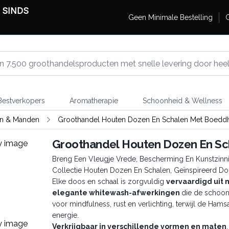
 SINDS
Geen Minimale Bestelling
G
estverkopers
Aromatherapie
Schoonheid & Wellness
en & Manden
Groothandel Houten Dozen En Schalen Met Boedd
Groothandel Houten Dozen En S
Breng Een Vleugje Vrede, Bescherming En Kunstzinn
Collectie Houten Dozen En Schalen, Geïnspireerd D
Elke doos en schaal is zorgvuldig
vervaardigd uit 
elegante whitewash-afwerkingen
die de schoon
voor mindfulness, rust en verlichting, terwijl de Ha
energie.
Verkrijgbaar in verschillende vormen en maten