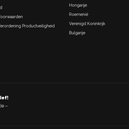
Hongarije
id
Roemenië
oorwaarden
Verenigd Koninkrijk
rordening Productveiligheid
Bulgarije
ief!
ie –