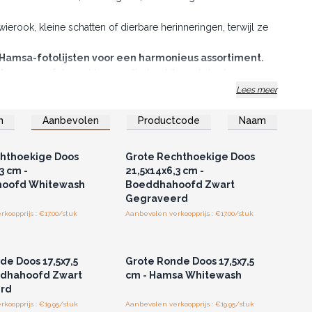
ierook, kleine schatten of dierbare herinneringen, terwijl ze
amsa-fotolijsten voor een harmonieus assortiment.
ntwerpen
of de zachtere, verfijnde whitewash-look om
Lees meer
choonheid toe aan je collectie!
n
Aanbevolen
Productcode
Naam
of registreer u voor
Log in of registreer u voor
thandelsprijzen.
groothandelsprijzen.
hthoekige Doos
Grote Rechthoekige Doos
3 cm -
21,5x14x6,3 cm -
oofd Whitewash
Boeddhahoofd Zwart
Gegraveerd
koopprijs : €17.00/stuk
Aanbevolen verkoopprijs : €17.00/stuk
of registreer u voor
Log in of registreer u voor
thandelsprijzen.
groothandelsprijzen.
de Doos 17,5x7,5
Grote Ronde Doos 17,5x7,5
ddhahoofd Zwart
cm - Hamsa Whitewash
rd
koopprijs : €19.95/stuk
Aanbevolen verkoopprijs : €19.95/stuk