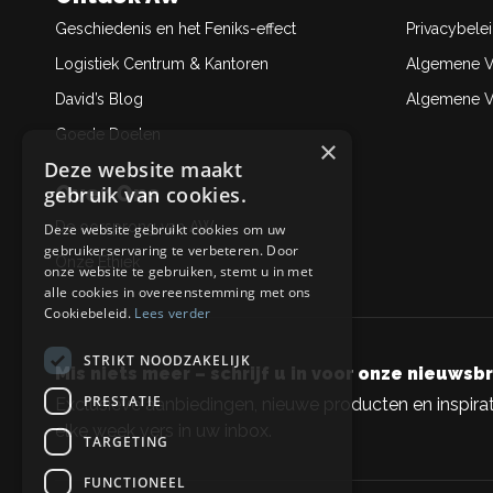
Geschiedenis en het Feniks-effect
Privacybele
Logistiek Centrum & Kantoren
Algemene V
David’s Blog
Algemene Ve
Goede Doelen
×
Deze website maakt
Over Ons
gebruik van cookies.
De oorsprong van AW
Deze website gebruikt cookies om uw
gebruikerservaring te verbeteren. Door
Onze Ethiek
onze website te gebruiken, stemt u in met
alle cookies in overeenstemming met ons
Cookiebeleid.
Lees verder
STRIKT NOODZAKELIJK
Mis niets meer – schrijf u in voor onze nieuwsbr
PRESTATIE
Exclusieve aanbiedingen, nieuwe producten en inspirat
elke week vers in uw inbox.
TARGETING
FUNCTIONEEL