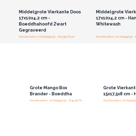
Middelgrote Vierkante Doos
Middelgrote Vier
17x10x4,2 cm -
17x10x4,2 cm - Ha
Boeddhahoofd Zwart
Whitewash
Gegraveerd
Aanbevolen verkoopprijs : €11.50/stuk
Aanbevolen verkoopprijs : 
Grote Mango Box
Grote Vierkan
Brander - Boeddha
15x17,5x8 cm -
Aanbevolen verkoopprijs : €19.20/holder