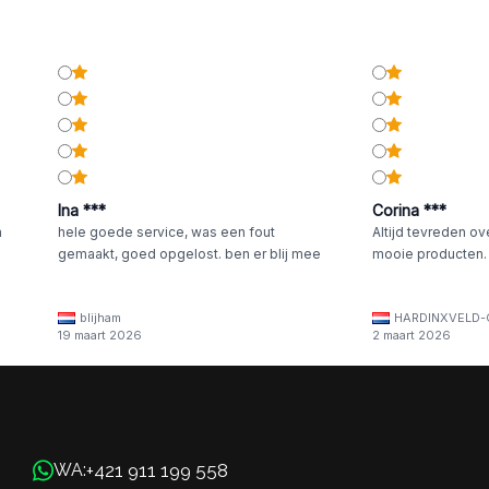
Ina ***
Corina ***
n
hele goede service, was een fout
Altijd tevreden ov
gemaakt, goed opgelost. ben er blij mee
mooie producten.
blijham
HARDINXVELD-
19 maart 2026
2 maart 2026
+421 911 199 558
WA: