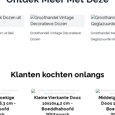
 uit Bali
Groothandel Vintage Decoratieve
Groothandel K
Dozen
Geglazuurde H
Klanten kochten onlangs
oekige
Kleine Vierkante Doos
Middelg
6,3 cm -
10x10x4,2 cm -
Doos 1
oofd
Boeddhahoofd
Boe
sh
Whitewash
W