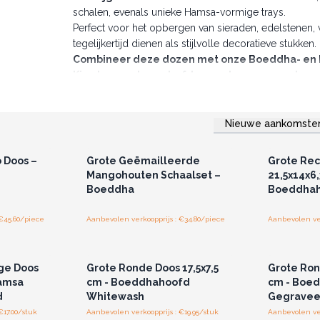
schalen, evenals unieke Hamsa-vormige trays.
Perfect voor het opbergen van sieraden, edelstenen, w
tegelijkertijd dienen als stijlvolle decoratieve stukken.
Combineer deze dozen met onze Boeddha- en H
Kies tussen de gedurfde zwart gegraveerde o
verschillende stijlen aan te vullen.
Voorraad nu in en voeg een vleugje spirituele s
Nieuwe aankomste
r u voor
Log in of registreer u voor
Log in 
jzen.
groothandelsprijzen.
groo
 Doos –
Grote Geëmailleerde
Grote Rec
Mangohouten Schaalset –
21,5x14x6,
Boeddha
Boeddhah
 €45.60/piece
Aanbevolen verkoopprijs : €34.80/piece
Aanbevolen ver
r u voor
Log in of registreer u voor
Log in 
jzen.
groothandelsprijzen.
groo
ge Doos
Grote Ronde Doos 17,5x7,5
Grote Ron
Hamsa
cm - Boeddhahoofd
cm - Boe
d
Whitewash
Gegravee
€17.00/stuk
Aanbevolen verkoopprijs : €19.95/stuk
Aanbevolen ver