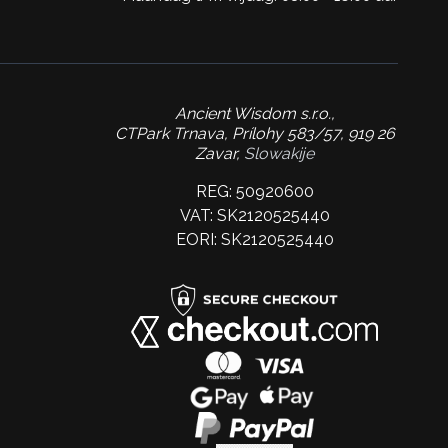
Ancient Wisdom s.r.o.,
CTPark Trnava, Prílohy 583/57, 919 26
Zavar,
Slowakije
REG: 50920600
VAT: SK2120525440
EORI: SK2120525440