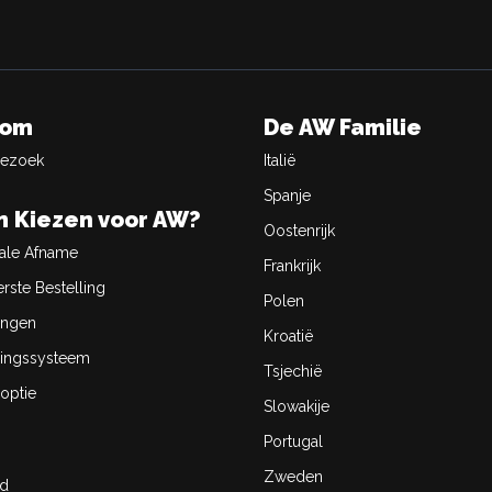
oom
De AW Familie
Bezoek
Italië
Spanje
 Kiezen voor AW?
Oostenrijk
ale Afname
Frankrijk
rste Bestelling
Polen
ingen
Kroatië
ingssysteem
Tsjechië
optie
Slowakije
Portugal
Zweden
id