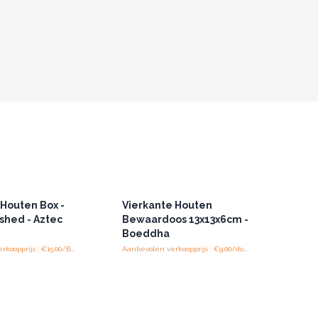
Houten Box -
Vierkante Houten
shed - Aztec
Bewaardoos 13x13x6cm -
Boeddha
Aanbevolen verkoopprijs : €15.00/Box
Aanbevolen verkoopprijs : €9.00/doos