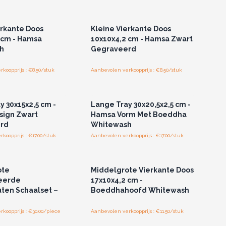
of registreer u voor
Log in of registreer u voor
thandelsprijzen.
groothandelsprijzen.
erkante Doos
Kleine Vierkante Doos
 cm - Hamsa
10x10x4,2 cm - Hamsa Zwart
h
Gegraveerd
koopprijs : €8.50/stuk
Aanbevolen verkoopprijs : €8.50/stuk
of registreer u voor
Log in of registreer u voor
thandelsprijzen.
groothandelsprijzen.
y 30x15x2,5 cm -
Lange Tray 30x20,5x2,5 cm -
sign Zwart
Hamsa Vorm Met Boeddha
rd
Whitewash
koopprijs : €17.00/stuk
Aanbevolen verkoopprijs : €17.00/stuk
of registreer u voor
Log in of registreer u voor
thandelsprijzen.
groothandelsprijzen.
ote
Middelgrote Vierkante Doos
eerde
17x10x4,2 cm -
ten Schaalset –
Boeddhahoofd Whitewash
koopprijs : €30.00/piece
Aanbevolen verkoopprijs : €11.50/stuk