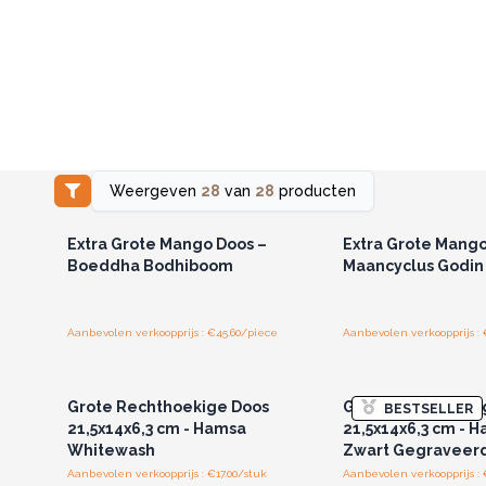
Weergeven
28
van
28
producten
Log in of registreer u voor
Log in of registree
groothandelsprijzen.
groothandelspri
Extra Grote Mango Doos –
Extra Grote Mango
Boeddha Bodhiboom
Maancyclus Godin
Aanbevolen verkoopprijs : €45.60/piece
Aanbevolen verkoopprijs :
Log in of registreer u voor
Log in of registree
groothandelsprijzen.
groothandelspri
Grote Rechthoekige Doos
Grote Rechthoeki
BESTSELLER
21,5x14x6,3 cm - Hamsa
21,5x14x6,3 cm - 
Whitewash
Zwart Gegraveer
Aanbevolen verkoopprijs : €17.00/stuk
Aanbevolen verkoopprijs : 