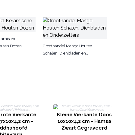
eramische
outen Dozen
Groothandel Mango Houten
Schalen, Dienbladen en
Onderzetters
L
c
rote Vierkante
Kleine Vierkante Doos
7x10x4,2 cm -
10x10x4,2 cm - Hamsa
ddhahoofd
Zwart Gegraveerd
hitewash