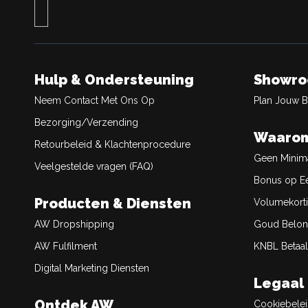
Hulp & Ondersteuning
Showr
Neem Contact Met Ons Op
Plan Jouw 
Bezorging/Verzending
Waarom
Retourbeleid & Klachtenprocedure
Geen Minim
Veelgestelde vragen (FAQ)
Bonus op Ee
Producten & Diensten
Volumekort
AW Dropshipping
Goud Belon
AW Fulfilment
KNBL Betaal
Digital Marketing Diensten
Legaal
Ontdek AW
Cookiebele