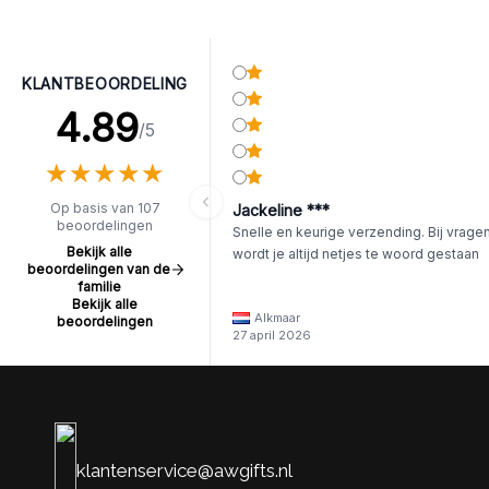
KLANTBEOORDELING
4.89
/5
★
★
★
★
★
★
★
★
★
★
Op basis van 107
Jackeline ***
beoordelingen
Snelle en keurige verzending. Bij vrage
Bekijk alle
wordt je altijd netjes te woord gestaan
beoordelingen van de
familie
Bekijk alle
Alkmaar
beoordelingen
27 april 2026
klantenservice@awgifts.nl