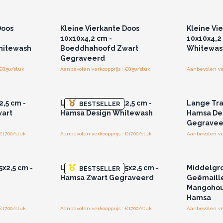
r u voor
Log in of registreer u voor
Log in 
jzen.
groothandelsprijzen.
groo
Doos
Kleine Vierkante Doos
Kleine Vi
10x10x4,2 cm -
10x10x4,2
hitewash
Boeddhahoofd Zwart
Whitewas
Gegraveerd
€8.50/stuk
Aanbevolen verkoopprijs : €8.50/stuk
Aanbevolen ver
r u voor
Log in of registreer u voor
Log in 
jzen.
groothandelsprijzen.
groo
2,5 cm -
Lange Tray 30x15x2,5 cm -
Lange Tra
BESTSELLER
art
Hamsa Design Whitewash
Hamsa De
Gegravee
€17.00/stuk
Aanbevolen verkoopprijs : €17.00/stuk
Aanbevolen ver
r u voor
Log in of registreer u voor
Log in 
jzen.
groothandelsprijzen.
groo
x2,5 cm -
Lange Tray 30x20,5x2,5 cm -
Middelgr
BESTSELLER
h
Hamsa Zwart Gegraveerd
Geëmaill
Mangohou
Hamsa
€17.00/stuk
Aanbevolen verkoopprijs : €17.00/stuk
Aanbevolen ver
r u voor
Log in of registreer u voor
jzen.
groothandelsprijzen.