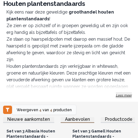
Houten plantenstandaards
Kijk eens naar deze geweldige
groothandel houten
plantenstandaards
!
Ze zien er op zichzelf of in groepen geweldig uit en zijn ook
erg handig als bijzettafels of bijzettafels.
Ze staan op haarspeldpoten met daarop een massief hout. De
haarspeld is gepolijst met zwarte ijzerpasta om die gladde
afwerking te geven, waardoor ze stevig en licht van gewicht
zijn.
Houten plantenstandaards zijn verkrijgbaar in whitewash,
groene en natuurlijke kleuren. Deze prachtige kleuren met een
verouderde afwerking geven uw klanten een grotere keuze,
plat verpakt bespaart ruimte wanneer ze worden opgeslagen
of niet in gebruik zijn.
Lees meer
LET OP: Deze standaards mogen niet als stoelen
worden gebruikt.
Weergeven
4
van
4
producten
Laat uw klanten een kleine Indonesische plantenhoek
Log in of registreer u voor
Log in of registreer u voor
Nieuwe aankomsten
Aanbevolen
Productcode
groothandelsprijzen.
groothandelsprijzen.
creëren, bestel vandaag nog!
Set van 3 Albasia Houten
Set van 3 Gamell Houten
Plantenstandaards -
Plantenstandaards -