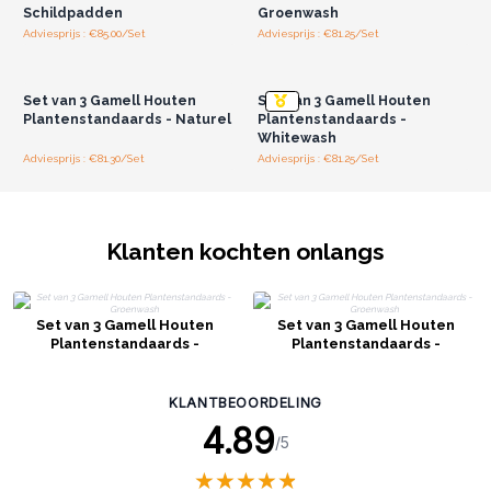
Schildpadden
Groenwash
Adviesprijs : €85.00/Set
Adviesprijs : €81.25/Set
Log in of registreer u voor
Log in of registreer u voor
groothandelsprijzen.
groothandelsprijzen.
Set van 3 Gamell Houten
Set van 3 Gamell Houten
Plantenstandaards - Naturel
Plantenstandaards -
Whitewash
Adviesprijs : €81.30/Set
Adviesprijs : €81.25/Set
Klanten kochten onlangs
Set van 3 Gamell Houten
Set van 3 Gamell Houten
Plantenstandaards -
Plantenstandaards -
Groenwash
Groenwash
KLANTBEOORDELING
4.89
/5
★
★
★
★
★
★
★
★
★
★