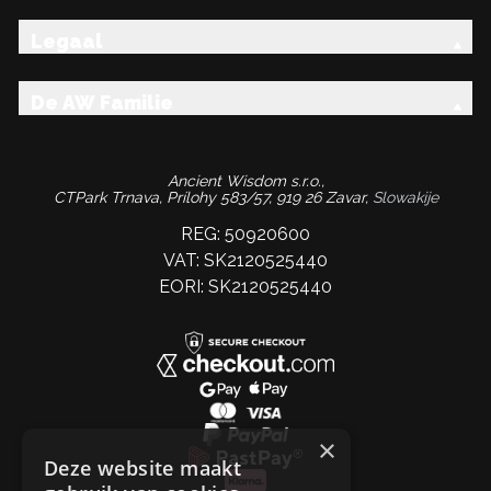
Legaal
De AW Familie
Ancient Wisdom s.r.o.,
CTPark Trnava, Prílohy 583/57, 919 26 Zavar,
Slowakije
REG: 50920600
VAT: SK2120525440
EORI: SK2120525440
×
Deze website maakt