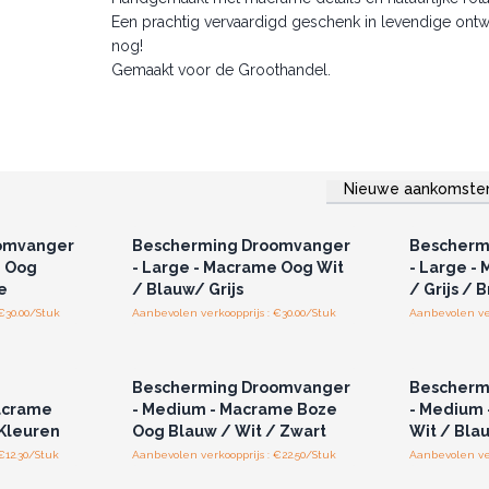
Een prachtig vervaardigd geschenk in levendige ontw
nog!
Gemaakt voor de Groothandel.
Nieuwe aankomste
r u voor
Log in of registreer u voor
Log in 
jzen.
groothandelsprijzen.
groo
omvanger
Bescherming Droomvanger
Bescherm
e Oog
- Large - Macrame Oog Wit
- Large -
e
/ Blauw/ Grijs
/ Grijs / B
€30.00/Stuk
Aanbevolen verkoopprijs : €30.00/Stuk
Aanbevolen ver
r u voor
Log in of registreer u voor
Log in 
jzen.
groothandelsprijzen.
groo
Bescherming Droomvanger
Bescherm
acrame
- Medium - Macrame Boze
- Medium
Kleuren
Oog Blauw / Wit / Zwart
Wit / Bla
€12.30/Stuk
Aanbevolen verkoopprijs : €22.50/Stuk
Aanbevolen ver
r u voor
jzen.