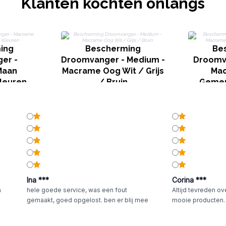
Klanten kochten onlangs
ing
Bescherming
Be
er -
Droomvanger - Medium -
Droomva
Maan
Macrame Oog Wit / Grijs
Ma
leuren
/ Bruin
Gemen
Ina ***
Corina ***
n
hele goede service, was een fout
Altijd tevreden ov
gemaakt, goed opgelost. ben er blij mee
mooie producten.