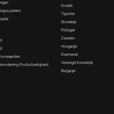
ingen
Kroatië
ingssysteem
Tsjechië
optie
Slowakije
Portugal
Zweden
id
Hongarije
id
Roemenië
oorwaarden
Verenigd Koninkrijk
rordening Productveiligheid
Bulgarije