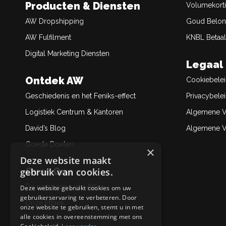
Producten & Diensten
Volumekort
AW Dropshipping
Goud Belon
AW Fulfilment
KNBL Betaal
Digital Marketing Diensten
Legaal
Ontdek AW
Cookiebele
Geschiedenis en het Feniks-effect
Privacybele
Logistiek Centrum & Kantoren
Algemene V
David’s Blog
Algemene Ve
Goede Doelen
×
Deze website maakt
Over Ons
gebruik van cookies.
De oorsprong van AW
Deze website gebruikt cookies om uw
gebruikerservaring te verbeteren. Door
Onze Ethiek
onze website te gebruiken, stemt u in met
alle cookies in overeenstemming met ons