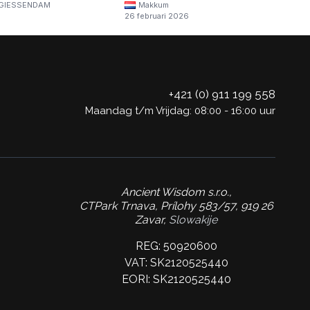
GIESSENDAM
Makkum
26 februari 2026
+421 (0) 911 199 558
Maandag t/m Vrijdag: 08:00 - 16:00 uur
Ancient Wisdom s.r.o.,
CTPark Trnava, Prílohy 583/57, 919 26
Zavar,
Slowakije
REG: 50920600
VAT: SK2120525440
EORI: SK2120525440