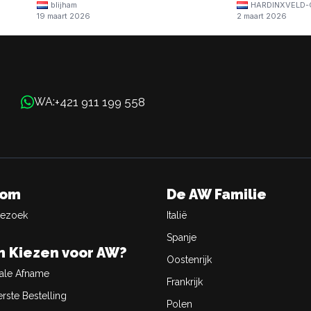
blijham
HARDINXVELD-
19 maart 2026
2 maart 2026
+421 911 199 558
WA:
oom
De AW Familie
Bezoek
Italië
Spanje
 Kiezen voor AW?
Oostenrijk
ale Afname
Frankrijk
rste Bestelling
Polen