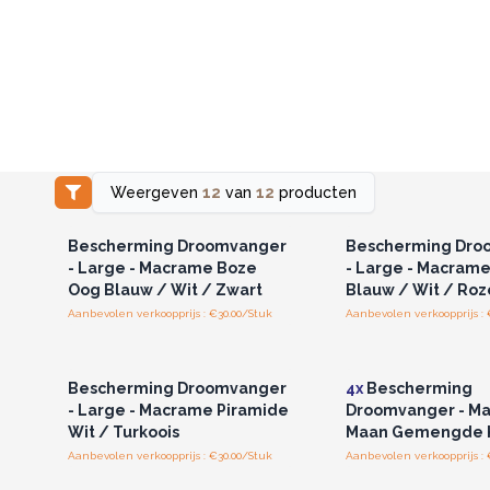
Weergeven
12
van
12
producten
Log in of registreer u voor
Log in of registree
groothandelsprijzen.
groothandelspri
Bescherming Droomvanger
Bescherming Dro
- Large - Macrame Boze
- Large - Macram
Oog Blauw / Wit / Zwart
Blauw / Wit / Roz
Aanbevolen verkoopprijs : €30.00/Stuk
Aanbevolen verkoopprijs : 
Log in of registreer u voor
Log in of registree
groothandelsprijzen.
groothandelspri
Bescherming Droomvanger
4x
Bescherming
- Large - Macrame Piramide
Droomvanger - M
Wit / Turkoois
Maan Gemengde 
Aanbevolen verkoopprijs : €30.00/Stuk
Aanbevolen verkoopprijs : 
Log in of registreer u voor
Log in of registree
groothandelsprijzen.
groothandelspri