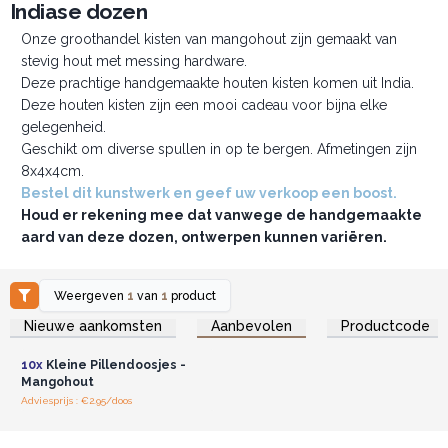
Indiase dozen
Onze groothandel kisten van mangohout zijn gemaakt van
stevig hout met messing hardware.
Deze prachtige handgemaakte houten kisten komen uit India.
Deze houten kisten zijn een mooi cadeau voor bijna elke
gelegenheid.
Geschikt om diverse spullen in op te bergen. Afmetingen zijn
8x4x4cm.
Bestel dit kunstwerk en geef uw verkoop een boost.
Houd er rekening mee dat vanwege de handgemaakte
aard van deze dozen, ontwerpen kunnen variëren.
Weergeven
1
van
1
product
Log in of registreer u voor
Nieuwe aankomsten
Aanbevolen
Productcode
groothandelsprijzen.
10x
Kleine Pillendoosjes -
Mangohout
Adviesprijs : €2.95/doos