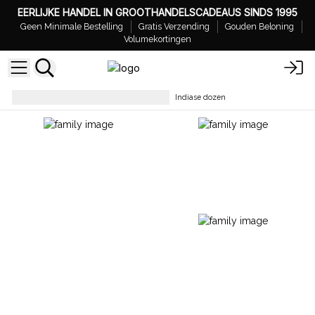
EERLIJKE HANDEL IN GROOTHANDELSCADEAUS SINDS 1995
Geen Minimale Bestelling
Gratis Verzending
Gouden Beloning
Volumekortingen
Woondecoratie & Accessoires
Indiase dozen