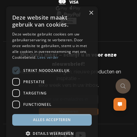
×
Deze website maakt
gebruik van cookies.
Deze website gebruikt cookies om uw
gebruikerservaring te verbeteren. Door
onze website te gebruiken, stemt u in met
alle cookies in overeenstemming met ons
Mis niets meer – schrijf u in voor onze
Cookiebeleid.
Lees verder
nieuwsbrief!
STRIKT NOODZAKELIJK
Exclusieve aanbiedingen, nieuwe producten en
inspiratie –
PRESTATIE
elke week vers in uw inbox.
TARGETING
Email address
FUNCTIONEEL
Abonneren
ALLES ACCEPTEREN
DETAILS WEERGEVEN