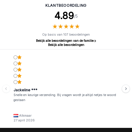
KLANTBEOORDELING
4.89
/5
★
★
★
★
★
★
★
★
★
★
Op basis van 107 beoordelingen
Bekijk alle beoordelingen van de familie
Bekijk alle beoordelingen
Jackeline ***
Snelle en keurige verzending. Bij vragen wordt je altijd netjes te woord
gestaan
Alkmaar
27 april 2026