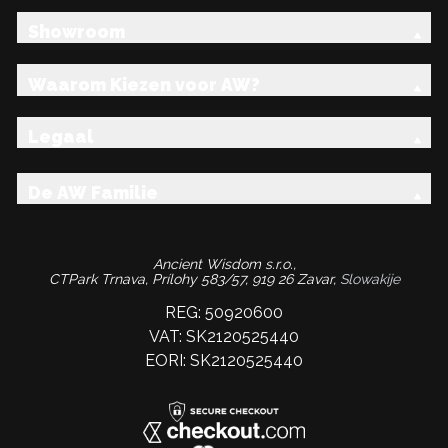
Showroom
Waarom Kiezen voor AW?
Legaal
De AW Familie
Ancient Wisdom s.r.o.,
CTPark Trnava, Prílohy 583/57, 919 26 Zavar,
Slowakije
REG: 50920600
VAT: SK2120525440
EORI: SK2120525440