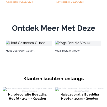
Adviesprijs : €6.80/Stuk
Adviesprijs : €31.25/Stuk
Ontdek Meer Met Deze
Ha
Hout Gesneden Olifant
Yoga Beeldje Vrouw
Klanten kochten onlangs
Huisdecoratie Boeddha
Huisdecoratie Boeddha
Hoofd - 25cm - Gouden
Hoofd - 25cm - Gouden
Glansafwerking
Glansafwerking