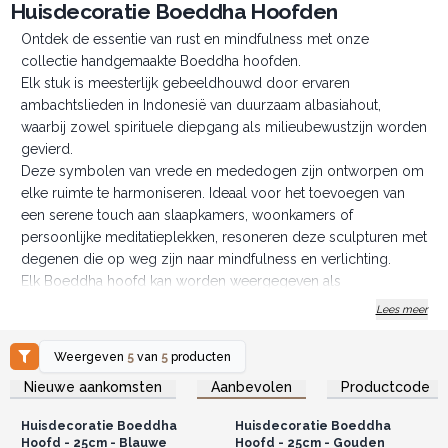
Huisdecoratie Boeddha Hoofden
Ontdek de essentie van rust en mindfulness met onze
collectie handgemaakte Boeddha hoofden.
Elk stuk is meesterlijk gebeeldhouwd door ervaren
ambachtslieden in Indonesië van duurzaam albasiahout,
waarbij zowel spirituele diepgang als milieubewustzijn worden
gevierd.
Deze symbolen van vrede en mededogen zijn ontworpen om
elke ruimte te harmoniseren. Ideaal voor het toevoegen van
een serene touch aan slaapkamers, woonkamers of
persoonlijke meditatieplekken, resoneren deze sculpturen met
degenen die op weg zijn naar mindfulness en verlichting.
Elk Boeddha hoofd kan worden weergegeven als
muurdecoratie of als een zelfstandig stuk op elk oppervlak, en
Lees meer
biedt veelzijdigheid en stijl.
Kies uit een palet van opvallende kleuren, waaronder blauw,
Weergeven
5
van
5
producten
groen, rood, evenals metallic tinten zoals zilveren glans en
Log in of registreer u voor
Log in of registreer u voor
Nieuwe aankomsten
Aanbevolen
Productcode
groothandelsprijzen.
groothandelsprijzen.
gouden glans, die elk een unieke touch aan uw decor
toevoegen.
Huisdecoratie Boeddha
Huisdecoratie Boeddha
Onze Boeddha hoofden combineren cultureel erfgoed met
Hoofd - 25cm - Blauwe
Hoofd - 25cm - Gouden