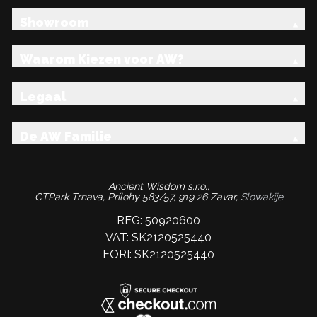
Showroom
Waarom Kiezen voor AW?
Legaal
De AW Familie
Ancient Wisdom s.r.o.,
CTPark Trnava, Prílohy 583/57, 919 26 Zavar,
Slowakije
REG: 50920600
VAT: SK2120525440
EORI: SK2120525440