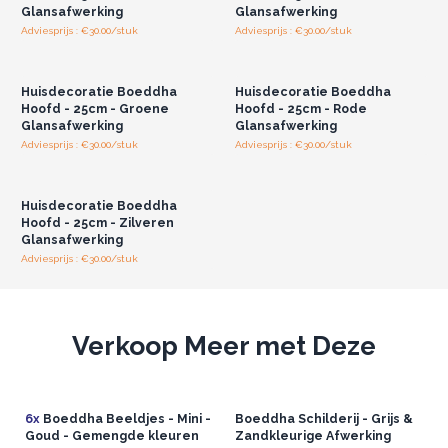
moderne aantrekkingskracht, waardoor ze opvallen als
Glansafwerking
Glansafwerking
blikvangers in elke omgeving.
Adviesprijs : €30.00/stuk
Adviesprijs : €30.00/stuk
Log in of registreer u voor
Log in of registreer u voor
Een gegarandeerde gespreksstarter, deze stukken zijn meer
groothandelsprijzen.
groothandelsprijzen.
dan alleen decoraties—ze zijn uitnodigingen tot rust.
Huisdecoratie Boeddha
Huisdecoratie Boeddha
Introduceer vrede, inspiratie en een vleugje Zen in de huizen
Hoofd - 25cm - Groene
Hoofd - 25cm - Rode
van uw klanten
Glansafwerking
Glansafwerking
Adviesprijs : €30.00/stuk
Adviesprijs : €30.00/stuk
Log in of registreer u voor
groothandelsprijzen.
Huisdecoratie Boeddha
Hoofd - 25cm - Zilveren
Glansafwerking
Adviesprijs : €30.00/stuk
Verkoop Meer met Deze
6x
Boeddha Beeldjes - Mini -
Boeddha Schilderij - Grijs &
Goud - Gemengde kleuren
Zandkleurige Afwerking