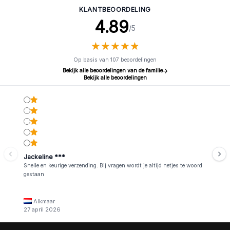
KLANTBEOORDELING
4.89
/5
★
★
★
★
★
★
★
★
★
★
Op basis van 107 beoordelingen
Bekijk alle beoordelingen van de familie
Bekijk alle beoordelingen
Jackeline ***
Snelle en keurige verzending. Bij vragen wordt je altijd netjes te woord
gestaan
Alkmaar
27 april 2026