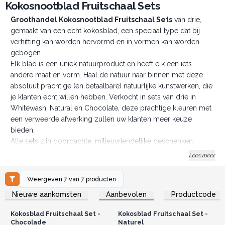
Kokosnootblad Fruitschaal Sets
Groothandel Kokosnootblad Fruitschaal Sets
van drie,
gemaakt van een echt kokosblad, een speciaal type dat bij
verhitting kan worden hervormd en in vormen kan worden
gebogen.
Elk blad is een uniek natuurproduct en heeft elk een iets
andere maat en vorm. Haal de natuur naar binnen met deze
absoluut prachtige (en betaalbare) natuurlijke kunstwerken, die
je klanten echt willen hebben. Verkocht in sets van drie in
Whitewash, Natural en Chocolate, deze prachtige kleuren met
een verweerde afwerking zullen uw klanten meer keuze
bieden,
Alle sets zijn doordachte, milieuvriendelijke geschenken,
individueel verpakt in ambachtelijk papier om ze te
Lees meer
beschermen tijdens het transport en verpakt in een doos van
gerecycled karton. Met deze kokosblad fruitschaal sets creëer
Weergeven
7
van
7
producten
je een exotische tafeldecoratie, ze zijn gemakkelijk schoon te
Log in of registreer u voor
Log in of registreer u voor
Nieuwe aankomsten
Aanbevolen
Productcode
groothandelsprijzen.
groothandelsprijzen.
maken, gebruik gewoon een vochtige spons of doek.
Let op: deze producten zijn gemaakt van natuurlijke
Kokosblad Fruitschaal Set -
Kokosblad Fruitschaal Set -
materialen, dus de exacte kleur en afwerking kunnen variëren.
Chocolade
Naturel