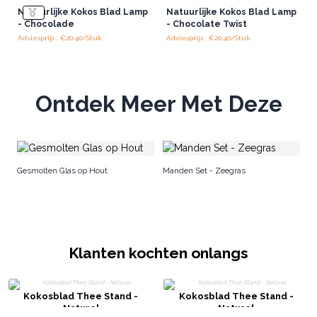
Natuurlijke Kokos Blad Lamp
Natuurlijke Kokos Blad Lamp
- Chocolade
- Chocolate Twist
Adviesprijs : €20.40/Stuk
Adviesprijs : €20.40/Stuk
Ontdek Meer Met Deze
Ho
Gesmolten Glas op Hout
Manden Set - Zeegras
Klanten kochten onlangs
Kokosblad Thee Stand -
Kokosblad Thee Stand -
Naturel
Naturel