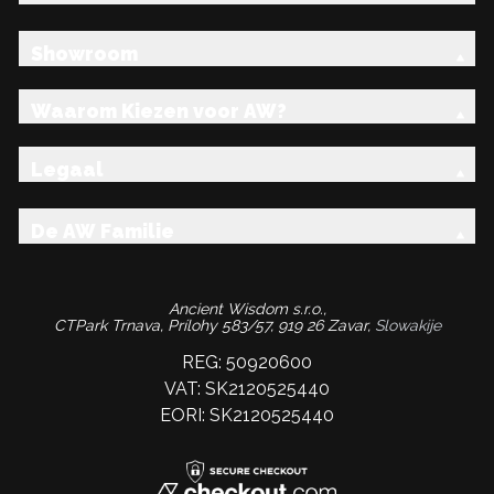
Showroom
Waarom Kiezen voor AW?
Legaal
De AW Familie
Ancient Wisdom s.r.o.,
CTPark Trnava, Prílohy 583/57, 919 26 Zavar,
Slowakije
REG: 50920600
VAT: SK2120525440
EORI: SK2120525440