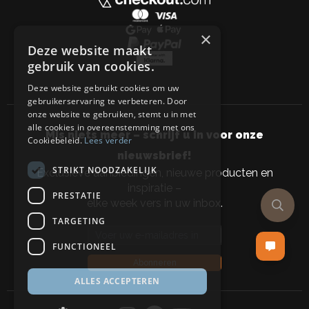
×
Deze website maakt
gebruik van cookies.
Deze website gebruikt cookies om uw
gebruikerservaring te verbeteren. Door
onze website te gebruiken, stemt u in met
alle cookies in overeenstemming met ons
Mis niets meer – schrijf u in voor onze
Cookiebeleid.
Lees verder
nieuwsbrief!
STRIKT NOODZAKELIJK
Exclusieve aanbiedingen, nieuwe producten en
inspiratie –
PRESTATIE
elke week vers in uw inbox.
TARGETING
Email address
FUNCTIONEEL
Abonneren
ALLES ACCEPTEREN