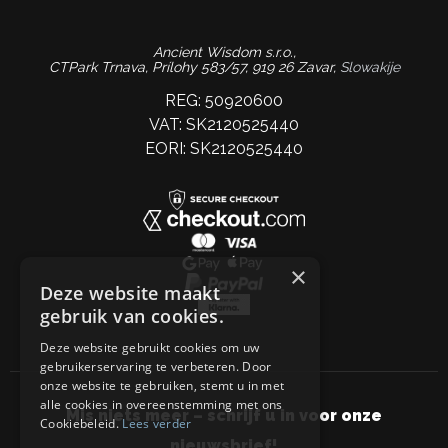
Ancient Wisdom s.r.o.,
CTPark Trnava, Prílohy 583/57, 919 26 Zavar,
Slowakije
REG: 50920600
VAT: SK2120525440
EORI: SK2120525440
×
Deze website maakt
gebruik van cookies.
Deze website gebruikt cookies om uw
gebruikerservaring te verbeteren. Door
onze website te gebruiken, stemt u in met
alle cookies in overeenstemming met ons
Mis niets meer – schrijf u in voor onze
Cookiebeleid.
Lees verder
nieuwsbrief!