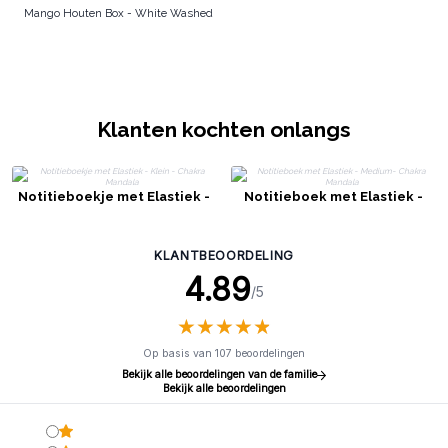
Mango Houten Box - White Washed
Klanten kochten onlangs
Notitieboekje met Elastiek -
Notitieboek met Elastiek -
Klein - Chakra Mandala
Medium- Chakra Mandala
KLANTBEOORDELING
4.89
/5
★
★
★
★
★
★
★
★
★
★
Op basis van 107 beoordelingen
Bekijk alle beoordelingen van de familie
Bekijk alle beoordelingen