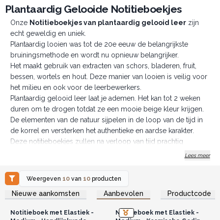
Plantaardig Gelooide Notitieboekjes
Onze
Notitieboekjes van plantaardig gelooid leer
zijn
echt geweldig en uniek.
Plantaardig looien was tot de 20e eeuw de belangrijkste
bruiningsmethode en wordt nu opnieuw belangrijker.
Het maakt gebruik van extracten van schors, bladeren, fruit,
bessen, wortels en hout. Deze manier van looien is veilig voor
het milieu en ook voor de leerbewerkers.
Plantaardig gelooid leer laat je ademen. Het kan tot 2 weken
duren om te drogen totdat ze een mooie beige kleur krijgen.
De elementen van de natuur sijpelen in de loop van de tijd in
de korrel en versterken het authentieke en aardse karakter.
Deze notitieboekjes zullen na verloop van tijd prachtig
verouderen. Misschien vind je onze handgemaakte lederen
Lees meer
dagboeken of lederen notitieboekjes en agenda's misschien
ook leuk.
Weergeven
10
van
10
producten
* Chroomvrij, * Loodvrij, * Milieuvriendelijk, * Handgemaakt *
Log in of registreer u voor
Log in of registreer u voor
Nieuwe aankomsten
Aanbevolen
Productcode
groothandelsprijzen.
groothandelsprijzen.
Bestel vandaag nog!! Gemaakt voor de Groothandel.
Notitieboek met Elastiek -
Notitieboek met Elastiek -