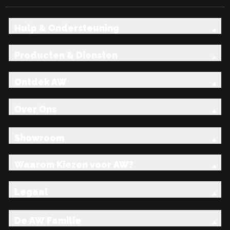
Hulp & Ondersteuning
Producten & Diensten
Ontdek AW
Over Ons
Showroom
Waarom Kiezen voor AW?
Legaal
De AW Familie