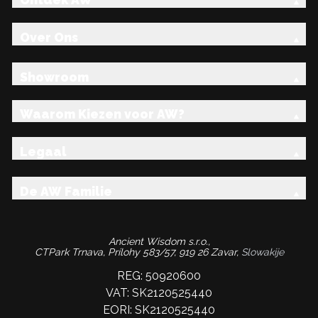
Ontdek AW
Over Ons
Showroom
Waarom Kiezen voor AW?
Legaal
De AW Familie
Ancient Wisdom s.r.o.,
CTPark Trnava, Prílohy 583/57, 919 26 Zavar,
Slowakije
REG: 50920600
VAT: SK2120525440
EORI: SK2120525440