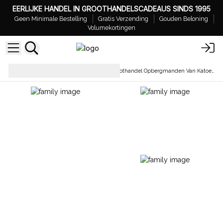
EERLIJKE HANDEL IN GROOTHANDELSCADEAUS SINDS 1995
Geen Minimale Bestelling
Gratis Verzending
Gouden Beloning
Volumekortingen
Dozen, Schalen &
Groothandel Opbergmanden Van Katoenen Touw
Manden