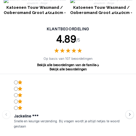
Katoenen Touw Wasmand /
Katoenen Touw Wasmand /
Opbergmand Groot 45x40cm -
Opbergmand Groot 45x40cm -
Beige
Beige
KLANTBEOORDELING
4.89
/5
★
★
★
★
★
★
★
★
★
★
Op basis van 107 beoordelingen
Bekijk alle beoordelingen van de familie
Bekijk alle beoordelingen
Jackeline ***
Snelle en keurige verzending. Bij vragen wordt je altijd netjes te woord
gestaan