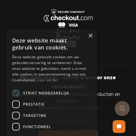
×
Deze website maakt
gebruik van cookies.
Deze website gebruikt cookies om uw
gebruikerservaring te verbeteren. Door
onze website te gebruiken, stemt u in met
alle cookies in overeenstemming met ons
Mis niets meer – schrijf u in voor onze
Cookiebeleid.
Lees verder
nieuwsbrief!
STRIKT NOODZAKELIJK
Exclusieve aanbiedingen, nieuwe producten en
inspiratie –
PRESTATIE
elke week vers in uw inbox.
TARGETING
Email address
FUNCTIONEEL
Abonneren