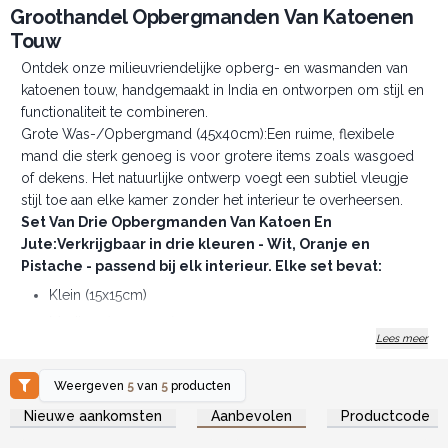
Groothandel Opbergmanden Van Katoenen
Touw
Ontdek onze milieuvriendelijke opberg- en wasmanden van
katoenen touw, handgemaakt in India en ontworpen om stijl en
functionaliteit te combineren.
Grote Was-/Opbergmand (45x40cm):Een ruime, flexibele
mand die sterk genoeg is voor grotere items zoals wasgoed
of dekens. Het natuurlijke ontwerp voegt een subtiel vleugje
stijl toe aan elke kamer zonder het interieur te overheersen.
Set Van Drie Opbergmanden Van Katoen En
Jute:Verkrijgbaar in drie kleuren - Wit, Oranje en
Pistache - passend bij elk interieur. Elke set bevat:
Klein (15x15cm)
Medium (20x20cm)
Lees meer
Groot (25x25cm)
Deze manden zijn perfect voor het organiseren van kleinere
Weergeven
5
van
5
producten
items en voegen tegelijkertijd een stijlvolle accent toe aan elke
Log in of registreer u voor
Log in of registreer u voor
ruimte.
Nieuwe aankomsten
Aanbevolen
Productcode
groothandelsprijzen.
groothandelsprijzen.
Duurzaam & Lichtgewicht:Gemaakt van zacht katoenen touw