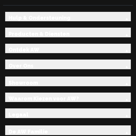
Hulp & Ondersteuning
Producten & Diensten
Ontdek AW
Over Ons
Showroom
Waarom Kiezen voor AW?
Legaal
De AW Familie