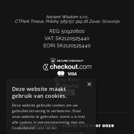
Ancient Wisdom s.r.o.,
CTPark Trnava, Prílohy 583/57, 919 26 Zavar,
Slowakije
REG: 50920600
VAT: SK2120525440
EORI: SK2120525440
×
Deze website maakt
gebruik van cookies.
Deze website gebruikt cookies om uw
gebruikerservaring te verbeteren. Door
onze website te gebruiken, stemt u in met
alle cookies in overeenstemming met ons
Mis niets meer – schrijf u in voor onze
Cookiebeleid.
Lees verder