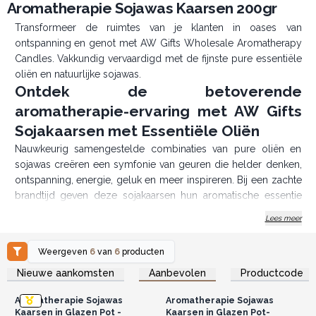
Aromatherapie Sojawas Kaarsen 200gr
Transformeer de ruimtes van je klanten in oases van
ontspanning en genot met AW Gifts Wholesale Aromatherapy
Candles. Vakkundig vervaardigd met de fijnste pure essentiële
oliën en natuurlijke sojawas.
Ontdek de betoverende
aromatherapie-ervaring met AW Gifts
Sojakaarsen met Essentiële Oliën
Nauwkeurig samengestelde combinaties van pure oliën en
sojawas creëren een symfonie van geuren die helder denken,
ontspanning, energie, geluk en meer inspireren. Bij een zachte
brandtijd geven deze sojakaarsen hun aromatische essentie
vrij, waardoor elke ruimte wordt doordrenkt met de
Lees meer
therapeutische kracht van de natuur.
Zowel klassiek als modern, voegen deze met essentiële oliën
Weergeven
6
van
6
producten
verrijkte sojakaarsen een vleugje elegantie toe aan elke setting
Log in of registreer u voor
Log in of registreer u voor
Nieuwe aankomsten
Aanbevolen
Productcode
en verleiden klanten met hun visuele aantrekkingskracht en
groothandelsprijzen.
groothandelsprijzen.
uitnodigende geuren. Geleverd in een charmante kraft giftbox,
Aromatherapie Sojawas
Aromatherapie Sojawas
zijn ze kant-en-klare attenties voor elke gelegenheid.
Kaarsen in Glazen Pot -
Kaarsen in Glazen Pot-