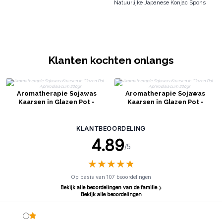
Natuurlijke Japanese Konjac Spons
Klanten kochten onlangs
Aromatherapie Sojawas
Aromatherapie Sojawas
Kaarsen in Glazen Pot -
Kaarsen in Glazen Pot -
Aphrodisiacum 200gr
Aphrodisiacum 200gr
KLANTBEOORDELING
4.89
/5
★
★
★
★
★
★
★
★
★
★
Op basis van 107 beoordelingen
Bekijk alle beoordelingen van de familie
Bekijk alle beoordelingen