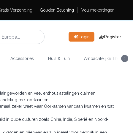
ratis Verzending
Gouden Beloning
Volumekortingen
Login
Register
Accessories
Huis & Tuin
Ambachtelijke Thee
ulair geworden en veel enthousiastelingen claimen
ehandeling met oorkaarsen.
elemaal zeker weet waar Oorkaarsen vandaan kwamen en wat
t in oude culturen zoals China, India, Siberië en Noord-
jk katoen en bijenwas en zijn ideaal voor gebruik in een