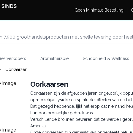
 SINDS
Geen Minimale Bestelling
G
estverkopers
Aromatherapie
Schoonheid & Wellness
Oorkaarsen
Oorkaarsen
Oorkaarsen zijn de afgelopen jaren ongelooflijk pop
opmerkelijke fysieke en spirituele effecten van de b
Dat gezegd hebbende, lijkt het erop dat niemand h
hun oorspronkelijke gebruik was.
Verschillende bronnen beweren dat ze werden gebruik
Amerika.
Onze oorkaarsen zijn gemaakt van ongebleekt natuurli