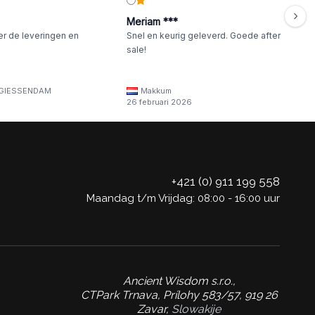
Meriam ***
er de leveringen en
Snel en keurig geleverd. Goede after
sale!
GIESSENDAM
Makkum
26 februari 2026
+421 (0) 911 199 558
Maandag t/m Vrijdag: 08:00 - 16:00 uur
Ancient Wisdom s.r.o.,
CTPark Trnava, Prílohy 583/57, 919 26
Zavar,
Slowakije