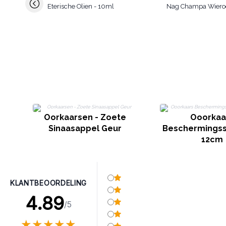
Eterische Olien - 10ml
Nag Champa Wiero
Oorkaarsen - Zoete
Ooorkaa
Sinaasappel Geur
Beschermingssc
12cm
KLANTBEOORDELING
4.89
/5
★
★
★
★
★
★
★
★
★
★