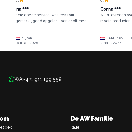
Ina ***
Corina ***
n
hele goede service, was een fout
Altijd tevreden ov
gemaakt, goed opgelost. ben er blij mee
mooie producten.
blijham
HARDINXVELD-
19 maart 2026
2 maart 2026
+421 911 199 558
WA:
oom
De AW Familie
Bezoek
Italië