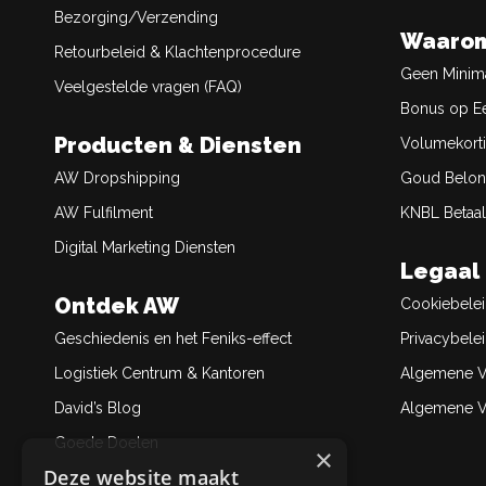
Bezorging/Verzending
Waarom
Retourbeleid & Klachtenprocedure
Geen Minim
Veelgestelde vragen (FAQ)
Bonus op Ee
Producten & Diensten
Volumekort
AW Dropshipping
Goud Belon
AW Fulfilment
KNBL Betaal
Digital Marketing Diensten
Legaal
Ontdek AW
Cookiebele
Geschiedenis en het Feniks-effect
Privacybele
Logistiek Centrum & Kantoren
Algemene V
David’s Blog
Algemene Ve
Goede Doelen
×
Deze website maakt