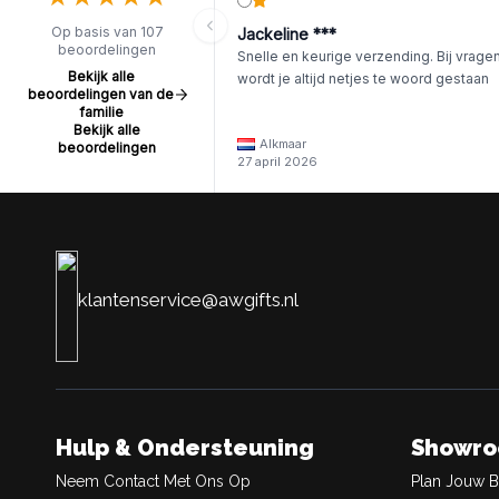
Op basis van 107
Jackeline ***
beoordelingen
Snelle en keurige verzending. Bij vrage
Bekijk alle
wordt je altijd netjes te woord gestaan
beoordelingen van de
familie
Bekijk alle
Alkmaar
beoordelingen
27 april 2026
klantenservice@awgifts.nl
Hulp & Ondersteuning
Showr
Neem Contact Met Ons Op
Plan Jouw 