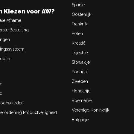
Spanje
 Kiezen voor AW?
Oostenrijk
ale Afname
Frankrijk
rste Bestelling
Polen
ingen
Kroatië
ingssysteem
Tsjechië
optie
Slowakije
Portugal
Zweden
id
Hongarije
id
Roemenië
oorwaarden
Verenigd Koninkrijk
rordening Productveiligheid
Bulgarije