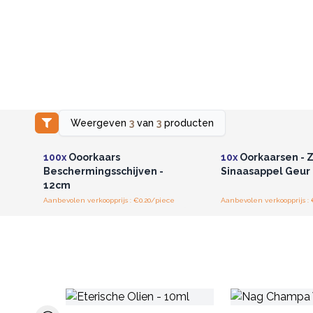
Weergeven
3
van
3
producten
Log in of registreer u voor
Log in of registree
groothandelsprijzen.
groothandelspri
100x
Ooorkaars
10x
Oorkaarsen - 
Beschermingsschijven -
Sinaasappel Geur
12cm
Aanbevolen verkoopprijs : €0.20/piece
Aanbevolen verkoopprijs : 