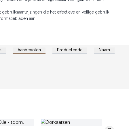
ebruiksaanwijzingen die het effectieve en veilige gebruik
nformatiebladen aan.
n
Aanbevolen
Productcode
Naam
Back Flow 