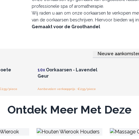
professionele spa of aromatherapie.
Wij raden u aan om onze oorkaarsen te verkopen met g
van de oorkaarsen beschrijven. Hiervoor bieden wij i
Gemaakt voor de Groothandel
Nieuwe aankomste
r u voor
Log in of registreer u voor
jzen.
groothandelsprijzen.
Zoete
10x
Oorkaarsen - Lavendel
Geur
€2.55/piece
Aanbevolen verkoopprijs : €2.55/piece
Ontdek Meer Met Deze