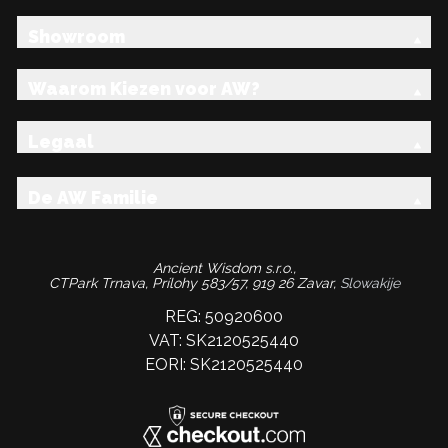
Showroom
Waarom Kiezen voor AW?
Legaal
De AW Familie
Ancient Wisdom s.r.o.,
CTPark Trnava, Prílohy 583/57, 919 26 Zavar,
Slowakije
REG: 50920600
VAT: SK2120525440
EORI: SK2120525440