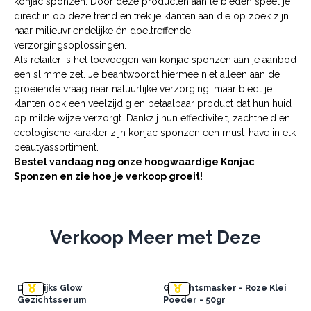
konjac sponzen. Door deze producten aan te bieden speel je
direct in op deze trend en trek je klanten aan die op zoek zijn
naar milieuvriendelijke én doeltreffende
verzorgingsoplossingen.
Als retailer is het toevoegen van konjac sponzen aan je aanbod
een slimme zet. Je beantwoordt hiermee niet alleen aan de
groeiende vraag naar natuurlijke verzorging, maar biedt je
klanten ook een veelzijdig en betaalbaar product dat hun huid
op milde wijze verzorgt. Dankzij hun effectiviteit, zachtheid en
ecologische karakter zijn konjac sponzen een must-have in elk
beautyassortiment.
Bestel vandaag nog onze hoogwaardige Konjac
Sponzen en zie hoe je verkoop groeit!
Verkoop Meer met Deze
Dagelijks Glow
Gezichtsmasker - Roze Klei
Gezichtsserum
Poeder - 50gr