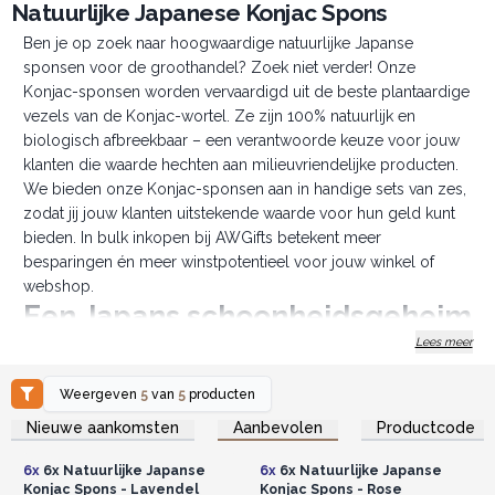
Natuurlijke Japanese Konjac Spons
Ben je op zoek naar hoogwaardige natuurlijke Japanse
sponsen voor de groothandel? Zoek niet verder! Onze
Konjac-sponsen worden vervaardigd uit de beste plantaardige
vezels van de Konjac-wortel. Ze zijn 100% natuurlijk en
biologisch afbreekbaar – een verantwoorde keuze voor jouw
klanten die waarde hechten aan milieuvriendelijke producten.
We bieden onze Konjac-sponsen aan in handige sets van zes,
zodat jij jouw klanten uitstekende waarde voor hun geld kunt
bieden. In bulk inkopen bij AWGifts betekent meer
besparingen én meer winstpotentieel voor jouw winkel of
webshop.
Een Japans schoonheidsgeheim
Lees meer
De Konjac-spons kent een rijke geschiedenis van meer dan
100 jaar gebruik in Japan, oorspronkelijk als badspons voor
pasgeboren baby’s. Dankzij de zachtheid en kwaliteit is het
Weergeven
5
van
5
producten
uitgegroeid tot een populair verzorgingsproduct in China,
Log in of registreer u voor
Log in of registreer u voor
Nieuwe aankomsten
Aanbevolen
Productcode
groothandelsprijzen.
groothandelsprijzen.
Zuidoost-Azië en Europa – vooral voor gezicht- en
lichaamsreiniging.
6x
6x Natuurlijke Japanse
6x
6x Natuurlijke Japanse
Konjac Spons - Lavendel
Konjac Spons - Rose
Zacht voor de huid, krachtig in verzorging Onze sponsen