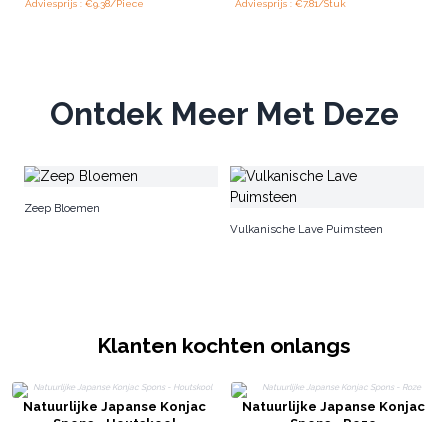
Adviesprijs : €9.38/Piece
Adviesprijs : €7.81/Stuk
Ontdek Meer Met Deze
Lu
Zeep Bloemen
Vulkanische Lave Puimsteen
Klanten kochten onlangs
Natuurlijke Japanse Konjac
Natuurlijke Japanse Konjac
Spons - Houtskool
Spons - Roze