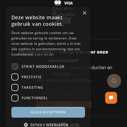
×
Deze website maakt
gebruik van cookies.
Deze website gebruikt cookies om uw
gebruikerservaring te verbeteren. Door
onze website te gebruiken, stemt u in met
alle cookies in overeenstemming met ons
Mis niets meer – schrijf u in voor onze
Cookiebeleid.
Lees verder
nieuwsbrief!
STRIKT NOODZAKELIJK
Exclusieve aanbiedingen, nieuwe producten en
inspiratie –
PRESTATIE
elke week vers in uw inbox.
TARGETING
Email address
FUNCTIONEEL
Abonneren
ALLES ACCEPTEREN
DETAILS WEERGEVEN