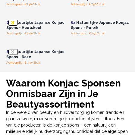
Adviesprijs : €7.50/Stuk
Adviesprijs : €7.50/Stuk
hebben een onweerstaanbaar zachte textuur en zorgen voor
Log in of registreer u voor
Log in of registreer u voor
groothandelsprijzen.
groothandelsprijzen.
een luxueuze en milde reiniging. Ze zijn perfect voor zowel
het gezicht als het lichaam en laten de huid fris en verkwikt
6x
Natuurlijke Japanse Konjac
6x
Natuurlijke Japanse Konjac
aanvoelen.
Spons - Houtskool
Spons - Perzik
Wat onze Konjac-spons uniek
Adviesprijs : €7.50/Stuk
Adviesprijs : €7.50/Stuk
Log in of registreer u voor
maakt?
groothandelsprijzen.
Bij contact met water vormt zich een beschermend
6x
Natuurlijke Japanse Konjac
Spons - Roze
waterlaagje tussen de spons en de huid. Dit werkt als buffer,
Adviesprijs : €7.50/Stuk
zodat zelfs bij stevig schrobben de huid niet geïrriteerd of
beschadigd raakt.
Bestel nu en laat jouw winkel bloeien met onze
Waarom Konjac Sponsen
topkwaliteit Konjac Sponsen!
Onmisbaar Zijn in Je
Beautyassortiment
In de wereld van beauty en huidverzorging komen trends en
gaan ze weer, maar sommige producten blijven tijdloos. Een
van die producten is de konjac spons – een natuurlijk en
milieuvriendelijk huidverzorgingshulpmiddel dat de afgelopen