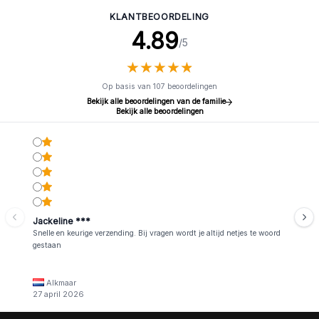
KLANTBEOORDELING
4.89
/5
★
★
★
★
★
★
★
★
★
★
Op basis van 107 beoordelingen
Bekijk alle beoordelingen van de familie
Bekijk alle beoordelingen
Jackeline ***
Snelle en keurige verzending. Bij vragen wordt je altijd netjes te woord
gestaan
Alkmaar
27 april 2026