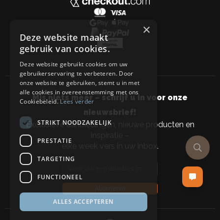
×
Deze website maakt
gebruik van cookies.
Deze website gebruikt cookies om uw
gebruikerservaring te verbeteren. Door
onze website te gebruiken, stemt u in met
alle cookies in overeenstemming met ons
Mis niets meer – schrijf u in voor onze
Cookiebeleid.
Lees verder
nieuwsbrief!
STRIKT NOODZAKELIJK
Exclusieve aanbiedingen, nieuwe producten en
inspiratie –
PRESTATIE
elke week vers in uw inbox.
TARGETING
Email address
FUNCTIONEEL
Abonneren
ALLES ACCEPTEREN