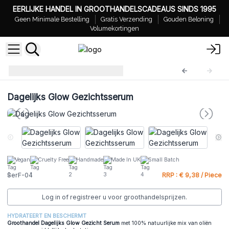
EERLIJKE HANDEL IN GROOTHANDELSCADEAUS SINDS 1995
Geen Minimale Bestelling
Gratis Verzending
Gouden Beloning
Volumekortingen
Gezichtsserum
SerF-04
Dagelijks Glow Gezichtsserum
Vegan
Cruelty Free
Handmade
Made In UK
Small Batch
SerF-04
RRP : € 9,38 / Piece
Log in of registreer u voor groothandelsprijzen.
HYDRATEERT EN BESCHERMT
Groothandel Dagelijks Glow Gezicht Seru
m
met 100% natuurlijke mix van oliën