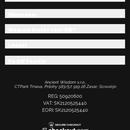
Showroom
Waarom Kiezen voor AW?
Legaal
De AW Familie
Ancient Wisdom s.r.o.,
CTPark Trnava, Prílohy 583/57, 919 26 Zavar,
Slowakije
REG: 50920600
VAT: SK2120525440
EORI: SK2120525440