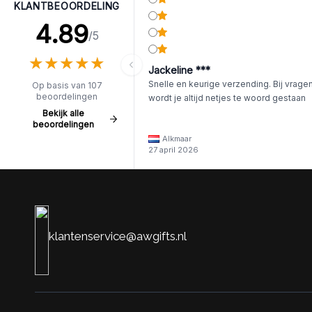
KLANTBEOORDELING
4.89
/5
★
★
★
★
★
★
★
★
★
★
Jackeline ***
Snelle en keurige verzending. Bij vrage
Op basis van 107
beoordelingen
wordt je altijd netjes te woord gestaan
Bekijk alle
beoordelingen
Alkmaar
27 april 2026
klantenservice@awgifts.nl