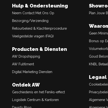
Hulp & Ondersteuning
Showr
Neem Contact Met Ons Op
Plan Jouw 
Bezorging/Verzending
Waarom
Retourbeleid & Klachtenprocedure
Geen Minim
Veelgestelde vragen (FAQ)
Bonus op Ee
Producten & Diensten
Volumekort
AW Dropshipping
Goud Belon
AW Fulfilment
KNBL Betaal
Digital Marketing Diensten
Legaal
Ontdek AW
Cookiebele
Geschiedenis en het Feniks-effect
Privacybele
Logistiek Centrum & Kantoren
Algemene V
David’s Blog
Algemene Ve