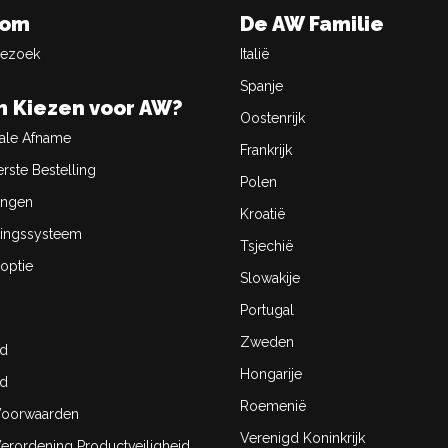
oom
De AW Familie
Bezoek
Italië
Spanje
 Kiezen voor AW?
Oostenrijk
ale Afname
Frankrijk
rste Bestelling
Polen
ingen
Kroatië
ingssysteem
Tsjechië
optie
Slowakije
Portugal
Zweden
id
Hongarije
id
Roemenië
oorwaarden
Verenigd Koninkrijk
rordening Productveiligheid