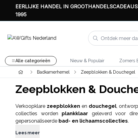
EERLIJKE HANDEL IN GROOTHANDELSCADEAUS
1995
Alle categorieën
Nieuw & Populair
Zomers B
Badkamerhemel
Zeepblokken & Douchegel
Zeepblokken & Douch
Verkoopklare
zeepblokken
en
douchegel
, ontwor
collecties worden
plankklaar
geleverd voor direc
gepersonaliseerde
bad- en lichaamscollecties
.
Lees meer