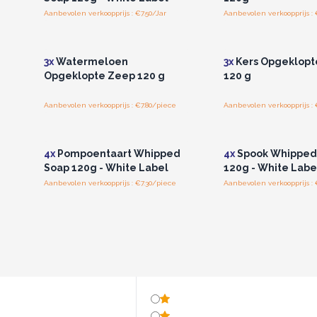
Aanbevolen verkoopprijs : €7.50/Jar
Aanbevolen verkoopprijs : 
Log in of registreer u voor
Log in of registree
groothandelsprijzen.
groothandelspri
3x
Watermeloen
3x
Kers Opgeklopt
Opgeklopte Zeep 120 g
120 g
Aanbevolen verkoopprijs : €7.80/piece
Aanbevolen verkoopprijs : 
Log in of registreer u voor
Log in of registree
groothandelsprijzen.
groothandelspri
4x
Pompoentaart Whipped
4x
Spook Whipped
Soap 120g - White Label
120g - White Labe
Aanbevolen verkoopprijs : €7.30/piece
Aanbevolen verkoopprijs : 