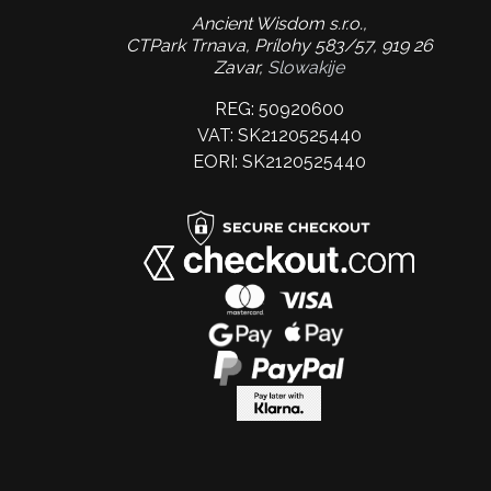
Ancient Wisdom s.r.o.,
CTPark Trnava, Prílohy 583/57, 919 26
Zavar,
Slowakije
REG: 50920600
VAT: SK2120525440
EORI: SK2120525440