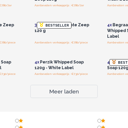
€7.80/Jar
Aanbevolen verkoopprijs : €7.80/Jar
r u voor
Log in of registreer u voor
Log in 
jzen.
groothandelsprijzen.
groo
e Zeep
3x
Kokos Opgeklopte Zeep
4x
Begraaf
BESTSELLER
120 g
Whipped S
Label
€7.80/piece
Aanbevolen verkoopprijs : €7.80/piece
Aanbevolen ver
r u voor
Log in of registreer u voor
Log in 
jzen.
groothandelsprijzen.
groo
 Soap
4x
Perzik Whipped Soap
4x
Waterm
BEST
l
120g - White Label
Soap 120g
€7.30/piece
Aanbevolen verkoopprijs : €7.30/piece
Aanbevolen ver
Meer laden