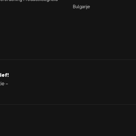
Bulgarije
ief!
ie –