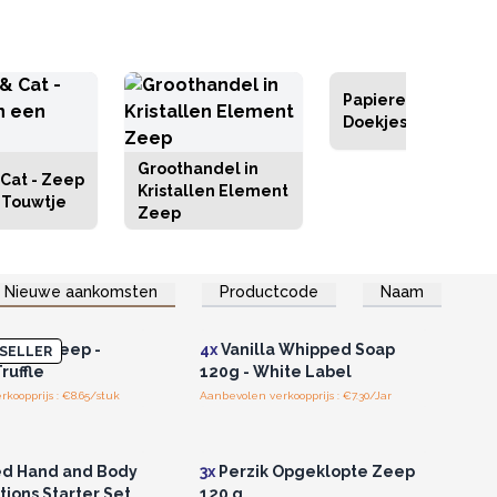
Papieren Zeep
Doekjes
Groothandel in
Cat - Zeep
Kristallen Element
 Touwtje
Zeep
Nieuwe aankomsten
Productcode
Naam
of registreer u voor
Log in of registreer u voor
thandelsprijzen.
groothandelsprijzen.
ubble Zeep -
4x
Vanilla Whipped Soap
SELLER
ruffle
120g - White Label
koopprijs : €8.65/stuk
Aanbevolen verkoopprijs : €7.30/Jar
of registreer u voor
Log in of registreer u voor
thandelsprijzen.
groothandelsprijzen.
ed Hand and Body
3x
Perzik Opgeklopte Zeep
tions Starter Set
120 g