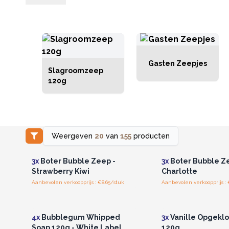
Gasten Zeepjes
Slagroomzeep
120g
Weergeven
20
van
155
producten
Log in of registreer u voor
Log in of registree
groothandelsprijzen.
groothandelspri
3x
Boter Bubble Zeep -
3x
Boter Bubble Ze
Strawberry Kiwi
Charlotte
Aanbevolen verkoopprijs : €8.65/stuk
Aanbevolen verkoopprijs : 
Log in of registreer u voor
Log in of registree
groothandelsprijzen.
groothandelspri
4x
Bubblegum Whipped
3x
Vanille Opgekl
Soap 120g - White Label
120g