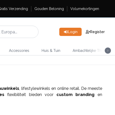
ratis Verzending
Gouden Beloning
Volumekortingen
Login
Register
Accessories
Huis & Tuin
Ambachtelijke Thee
uwinkels
, lifestylewinkels en online retail. De meeste
es
flexibiliteit bieden voor
custom branding
en