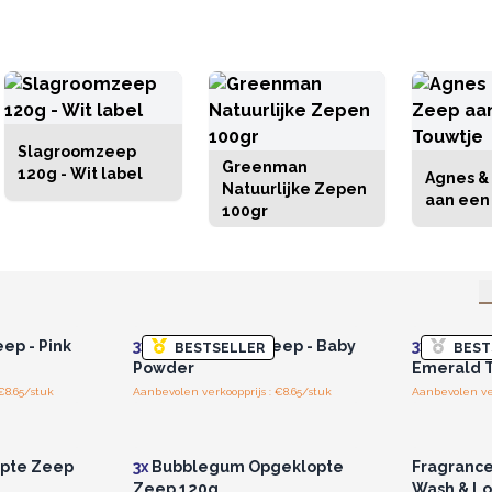
Slagroomzeep
Greenman
120g - Wit label
Agnes & 
Natuurlijke Zepen
aan een
100gr
r u voor
Log in of registreer u voor
Log in 
jzen.
groothandelsprijzen.
groo
ep - Pink
3x
Boter Bubble Zeep - Baby
3x
Boter B
BESTSELLER
BEST
Powder
Emerald T
€8.65/stuk
Aanbevolen verkoopprijs : €8.65/stuk
Aanbevolen ver
r u voor
Log in of registreer u voor
Log in 
jzen.
groothandelsprijzen.
groo
opte Zeep
3x
Bubblegum Opgeklopte
Fragranc
Zeep 120g
Wash & Lo