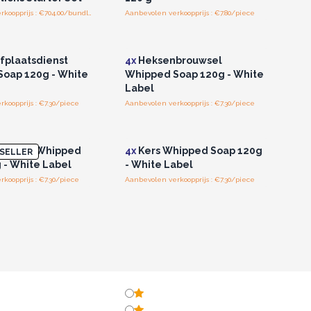
Aanbevolen verkoopprijs : €704.00/bundle
Aanbevolen verkoopprijs : €7.80/piece
of registreer u voor
Log in of registreer u voor
thandelsprijzen.
groothandelsprijzen.
plaatsdienst
4x
Heksenbrouwsel
oap 120g - White
Whipped Soap 120g - White
Label
koopprijs : €7.30/piece
Aanbevolen verkoopprijs : €7.30/piece
of registreer u voor
Log in of registreer u voor
thandelsprijzen.
groothandelsprijzen.
eloen Whipped
4x
Kers Whipped Soap 120g
SELLER
 - White Label
- White Label
koopprijs : €7.30/piece
Aanbevolen verkoopprijs : €7.30/piece