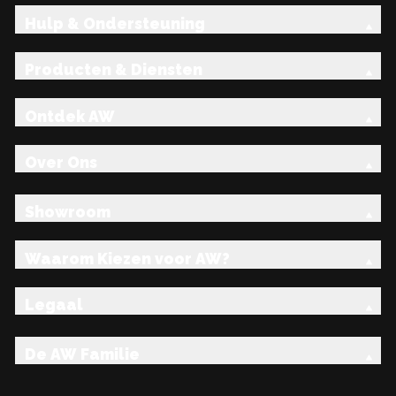
Hulp & Ondersteuning
Producten & Diensten
Ontdek AW
Over Ons
Showroom
Waarom Kiezen voor AW?
Legaal
De AW Familie