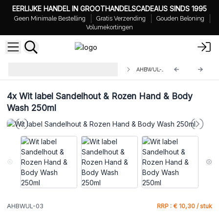
EERLIJKE HANDEL IN GROOTHANDELSCADEAUS SINDS 1995
Geen Minimale Bestelling
Gratis Verzending
Gouden Beloning
Volumekortingen
Wit label Hand & Body Wash
AHBWUL-03
250ml
4x
Wit label Sandelhout & Rozen Hand & Body
Wash 250ml
AHBWUL-03
RRP : € 10,30 / stuk