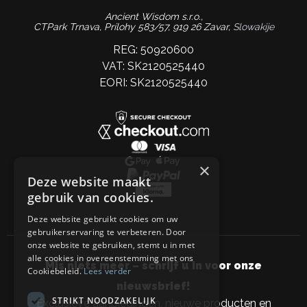
Ancient Wisdom s.r.o.,
CTPark Trnava, Prílohy 583/57, 919 26 Zavar,
Slowakije
REG: 50920600
VAT: SK2120525440
EORI: SK2120525440
×
Deze website maakt
gebruik van cookies.
Deze website gebruikt cookies om uw
gebruikerservaring te verbeteren. Door
onze website te gebruiken, stemt u in met
alle cookies in overeenstemming met ons
Mis niets meer – schrijf u in voor onze
Cookiebeleid.
Lees verder
nieuwsbrief!
STRIKT NOODZAKELIJK
Exclusieve aanbiedingen, nieuwe producten en