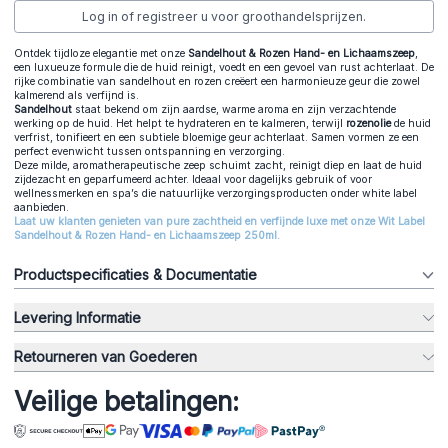
Log in of registreer u voor groothandelsprijzen.
Ontdek tijdloze elegantie met onze
Sandelhout & Rozen Hand- en Lichaamszeep
,
een luxueuze formule die de huid reinigt, voedt en een gevoel van rust achterlaat. De
rijke combinatie van sandelhout en rozen creëert een harmonieuze geur die zowel
kalmerend als verfijnd is.
Sandelhout
staat bekend om zijn aardse, warme aroma en zijn verzachtende
werking op de huid. Het helpt te hydrateren en te kalmeren, terwijl
rozenolie
de huid
verfrist, tonifieert en een subtiele bloemige geur achterlaat. Samen vormen ze een
perfect evenwicht tussen ontspanning en verzorging.
Deze milde, aromatherapeutische zeep schuimt zacht, reinigt diep en laat de huid
zijdezacht en geparfumeerd achter. Ideaal voor dagelijks gebruik of voor
wellnessmerken en spa’s die natuurlijke verzorgingsproducten onder white label
aanbieden.
Laat uw klanten genieten van pure zachtheid en verfijnde luxe met onze Wit Label
Sandelhout & Rozen Hand- en Lichaamszeep 250ml.
Productspecificaties & Documentatie
Levering Informatie
Retourneren van Goederen
Veilige betalingen: