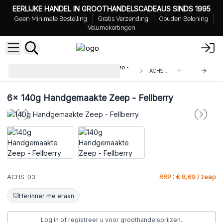
EERLIJKE HANDEL IN GROOTHANDELSCADEAUS SINDS 1995
Geen Minimale Bestelling
Gratis Verzending
Gouden Beloning
Volumekortingen
Agnes & Cat - Handgemaakte Zeep -
ACHS-03
140g
6x
140g Handgemaakte Zeep - Fellberry
ACHS-03
RRP : € 8,69 / zeep
Herinner me eraan
Log in of registreer u voor groothandelsprijzen.