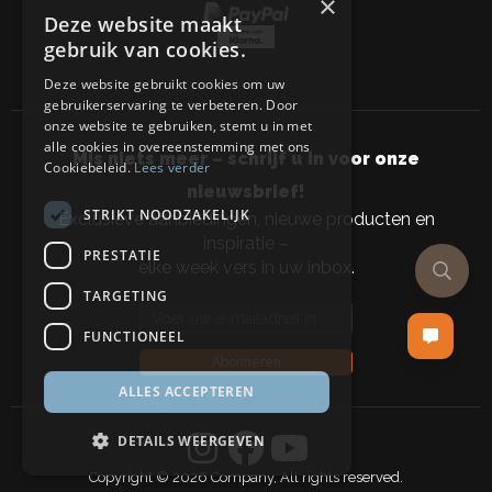
×
Deze website maakt
gebruik van cookies.
Deze website gebruikt cookies om uw
gebruikerservaring te verbeteren. Door
onze website te gebruiken, stemt u in met
alle cookies in overeenstemming met ons
Mis niets meer – schrijf u in voor onze
Cookiebeleid.
Lees verder
nieuwsbrief!
STRIKT NOODZAKELIJK
Exclusieve aanbiedingen, nieuwe producten en
inspiratie –
PRESTATIE
elke week vers in uw inbox.
TARGETING
Email address
FUNCTIONEEL
Abonneren
ALLES ACCEPTEREN
DETAILS WEERGEVEN
Copyright © 2026 Company, All rights reserved.