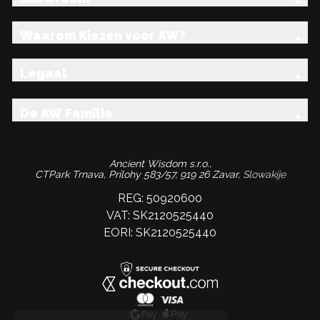
Waarom Kiezen voor AW?
Legaal
De AW Familie
Ancient Wisdom s.r.o.,
CTPark Trnava, Prílohy 583/57, 919 26 Zavar,
Slowakije
REG: 50920600
VAT: SK2120525440
EORI: SK2120525440