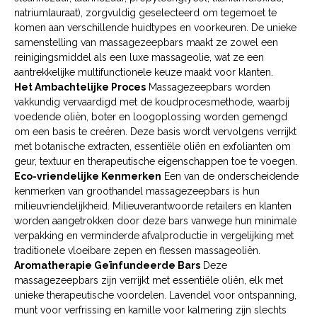
natriumlauraat), zorgvuldig geselecteerd om tegemoet te
komen aan verschillende huidtypes en voorkeuren. De unieke
samenstelling van massagezeepbars maakt ze zowel een
reinigingsmiddel als een luxe massageolie, wat ze een
aantrekkelijke multifunctionele keuze maakt voor klanten.
Het Ambachtelijke Proces
Massagezeepbars worden
vakkundig vervaardigd met de koudprocesmethode, waarbij
voedende oliën, boter en loogoplossing worden gemengd
om een basis te creëren. Deze basis wordt vervolgens verrijkt
met botanische extracten, essentiële oliën en exfolianten om
geur, textuur en therapeutische eigenschappen toe te voegen.
Eco-vriendelijke Kenmerken
Een van de onderscheidende
kenmerken van groothandel massagezeepbars is hun
milieuvriendelijkheid. Milieuverantwoorde retailers en klanten
worden aangetrokken door deze bars vanwege hun minimale
verpakking en verminderde afvalproductie in vergelijking met
traditionele vloeibare zepen en flessen massageoliën.
Aromatherapie Geïnfundeerde Bars
Deze
massagezeepbars zijn verrijkt met essentiële oliën, elk met
unieke therapeutische voordelen. Lavendel voor ontspanning,
munt voor verfrissing en kamille voor kalmering zijn slechts