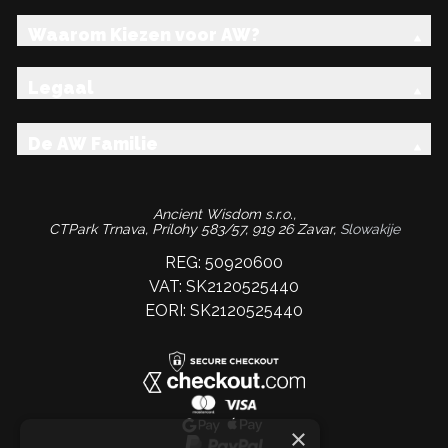
Waarom Kiezen voor AW?
Legaal
De AW Familie
Ancient Wisdom s.r.o.,
CTPark Trnava, Prílohy 583/57, 919 26 Zavar,
Slowakije
REG: 50920600
VAT: SK2120525440
EORI: SK2120525440
×