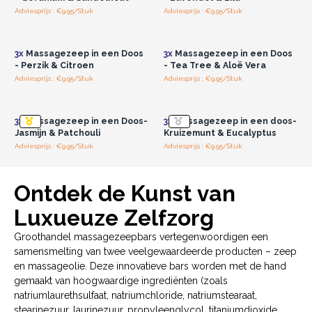
spoel af met schoon water.
Adviesprijs : €9.95/Stuk
Adviesprijs : €9.95/Stuk
Log in of registreer u voor
Log in of registreer u voor
Zeepgrootte
: 5x5x5 cm, 170g
groothandelsprijzen.
groothandelsprijzen.
3x
Massagezeep in een Doos
3x
Massagezeep in een Doos
- Perzik & Citroen
- Tea Tree & Aloë Vera
Adviesprijs : €9.95/Stuk
Adviesprijs : €9.95/Stuk
Log in of registreer u voor
Log in of registreer u voor
groothandelsprijzen.
groothandelsprijzen.
3x
Massagezeep in een Doos-
3x
Massagezeep in een doos-
Jasmijn & Patchouli
Kruizemunt & Eucalyptus
Adviesprijs : €9.95/Stuk
Adviesprijs : €9.95/Stuk
Ontdek de Kunst van
Luxueuze Zelfzorg
Groothandel massagezeepbars vertegenwoordigen een
samensmelting van twee veelgewaardeerde producten – zeep
en massageolie. Deze innovatieve bars worden met de hand
gemaakt van hoogwaardige ingrediënten (zoals
natriumlaurethsulfaat, natriumchloride, natriumstearaat,
stearinezuur, laurinezuur, propyleenglycol, titaniumdioxide,