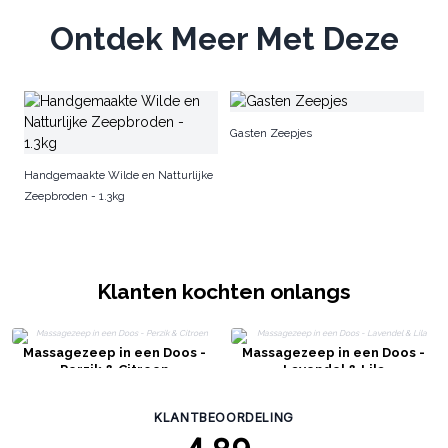
Ontdek Meer Met Deze
Gr
Gasten Zeepjes
Handgemaakte Wilde en Natturlijke
Zeepbroden - 1.3kg
Klanten kochten onlangs
Massagezeep in een Doos -
Massagezeep in een Doos -
Perzik & Citroen
Lavendel & Lila
KLANTBEOORDELING