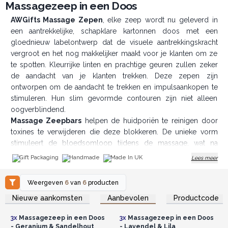
Massagezeep in een Doos
AWGifts Massage Zepen
, elke zeep wordt nu geleverd in
een aantrekkelijke, schapklare kartonnen doos met een
gloednieuw labelontwerp dat de visuele aantrekkingskracht
vergroot en het nog makkelijker maakt voor je klanten om ze
te spotten. Kleurrijke linten en prachtige geuren zullen zeker
de aandacht van je klanten trekken. Deze zepen zijn
ontworpen om de aandacht te trekken en impulsaankopen te
stimuleren. Hun slim gevormde contouren zijn niet alleen
oogverblindend.
Massage Zeepbars
helpen de huidporiën te reinigen door
toxines te verwijderen die deze blokkeren. De unieke vorm
stimuleert de bloedsomloop tijdens de massage, wat na
verloop van tijd helpt cellulitis te verminderen en de huid te
Gift Packaging
Handmade
Made In UK
Lees meer
verstevigen.
Opslagadvies:
Bewaar de Massage Zeep op een koele,
Weergeven
6
van
6
producten
droge plaats totdat je klaar bent om jezelf te verwennen met
Log in of registreer u voor
Log in of registreer u voor
Nieuwe aankomsten
Aanbevolen
Productcode
een spa-behandeling thuis of je huid een boost van hydratatie
groothandelsprijzen.
groothandelsprijzen.
te geven.
3x
Massagezeep in een Doos
3x
Massagezeep in een Doos
Gebruik
: Sop de zeep in water en masseer op het lichaam,
- Geranium & Sandelhout
- Lavendel & Lila