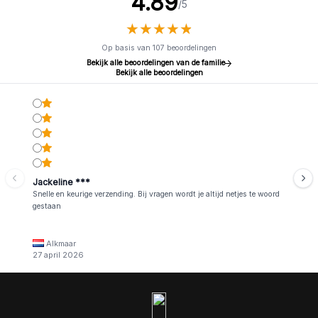
4.89
/5
★
★
★
★
★
★
★
★
★
★
Op basis van 107 beoordelingen
Bekijk alle beoordelingen van de familie
Bekijk alle beoordelingen
Jackeline ***
Snelle en keurige verzending. Bij vragen wordt je altijd netjes te woord
gestaan
Alkmaar
27 april 2026