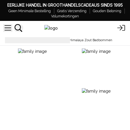
EERLIJKE HANDEL IN GROOTHANDELSCADEAUS SINDS 1995
Geen Minimale Bestelling
Gratis Verzending
Gouden Beloning
Volumekortingen
Badbruisballen – Wit Label
Himalaya Zout Badbommen