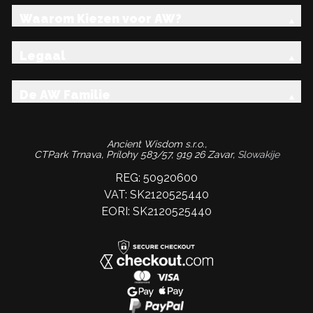
Waarom Kiezen voor AW?
Legaal
De AW Familie
Ancient Wisdom s.r.o.,
CTPark Trnava, Prílohy 583/57, 919 26 Zavar,
Slowakije
REG: 50920600
VAT: SK2120525440
EORI: SK2120525440