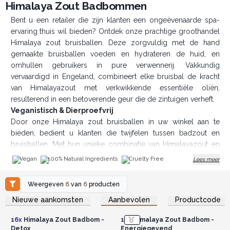
Himalaya Zout Badbommen
Bent u een retailer die zijn klanten een ongeëvenaarde spa-
ervaring thuis wil bieden? Ontdek onze prachtige groothandel
Himalaya zout bruisballen. Deze zorgvuldig met de hand
gemaakte bruisballen voeden en hydrateren de huid, en
omhullen gebruikers in pure verwennerij. Vakkundig
vervaardigd in Engeland, combineert elke bruisbal de kracht
van Himalayazout met verkwikkende essentiële oliën,
resulterend in een betoverende geur die de zintuigen verheft.
Veganistisch & Dierproefvrij
Door onze Himalaya zout bruisballen in uw winkel aan te
bieden, bedient u klanten die twijfelen tussen badzout en
bruisballen. Met hun unieke combinatie van Himalayazout en
essentiële oliën bieden deze bruisballen het beste van twee
Vegan
100% Natural Ingredients
Cruelty Free
Lees meer
werelden, voor een werkelijk bijzondere badervaring. De
levendige kleuren en betoverende geuren maken ze niet
Weergeven
6
van
6
producten
alleen een traktatie voor de huid, maar ook een visueel
Log in of registreer u voor
Log in of registreer u voor
Nieuwe aankomsten
Aanbevolen
Productcode
aantrekkelijke aanvulling op uw winkel. Om te voldoen aan de
groothandelsprijzen.
groothandelsprijzen.
vraag naar ethische en duurzame producten, zijn onze zout
16x
Himalaya Zout Badbom -
16x
Himalaya Zout Badbom -
bruisballen speciaal veganistisch en dierproefvrij. Elke bruisbal
Detox
Energiegevend