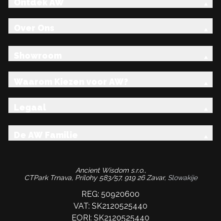
Ontdek AW
Over Ons
Showroom
Waarom Kiezen voor AW?
Legaal
De AW Familie
Ancient Wisdom s.r.o.,
CTPark Trnava, Prílohy 583/57, 919 26 Zavar,
Slowakije
REG: 50920600
VAT: SK2120525440
EORI: SK2120525440