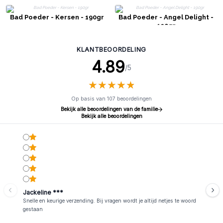
Bad Poeder - Kersen - 190gr
Bad Poeder - Angel Delight -
190gr
KLANTBEOORDELING
4.89
/5
★
★
★
★
★
★
★
★
★
★
Op basis van 107 beoordelingen
Bekijk alle beoordelingen van de familie
Bekijk alle beoordelingen
Jackeline ***
Snelle en keurige verzending. Bij vragen wordt je altijd netjes te woord
gestaan