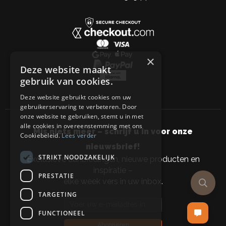
×
Deze website maakt
gebruik van cookies.
Deze website gebruikt cookies om uw
gebruikerservaring te verbeteren. Door
onze website te gebruiken, stemt u in met
alle cookies in overeenstemming met ons
Mis niets meer – schrijf u in voor onze
Cookiebeleid.
Lees verder
nieuwsbrief!
STRIKT NOODZAKELIJK
Exclusieve aanbiedingen, nieuwe producten en
inspiratie –
PRESTATIE
elke week vers in uw inbox.
TARGETING
Email address
FUNCTIONEEL
Abonneren