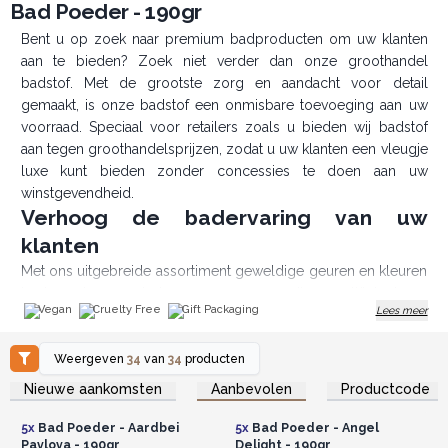
Bad Poeder - 190gr
Bent u op zoek naar premium badproducten om uw klanten
aan te bieden? Zoek niet verder dan onze groothandel
badstof. Met de grootste zorg en aandacht voor detail
gemaakt, is onze badstof een onmisbare toevoeging aan uw
voorraad. Speciaal voor retailers zoals u bieden wij badstof
aan tegen groothandelsprijzen, zodat u uw klanten een vleugje
luxe kunt bieden zonder concessies te doen aan uw
winstgevendheid.
Verhoog de badervaring van uw
klanten
Met ons uitgebreide assortiment geweldige geuren en kleuren
kunt u tegemoet komen aan een divers cliënteel en
Vegan
Cruelty Free
Gift Packaging
Lees meer
verschillende voorkeuren aanspreken. Van verfrissende
citruscombinaties tot romantische bloemige noten, onze
Weergeven
34
van
34
producten
groothandel badstof omvat een verleidelijke variëteit aan
Log in of registreer u voor
Log in of registreer u voor
geuren die uw klanten verwend en verjongd zullen laten
Nieuwe aankomsten
Aanbevolen
Productcode
groothandelsprijzen.
groothandelsprijzen.
voelen. Elk stofdeeltje is zorgvuldig samengesteld met een
mengsel van citroenzuur en natriumbicarbonaat, dat niet alleen
5x
Bad Poeder - Aardbei
5x
Bad Poeder - Angel
Pavlova - 190gr
Delight - 190gr
het water verzacht, maar ook een vleugje luxe toevoegt aan uw