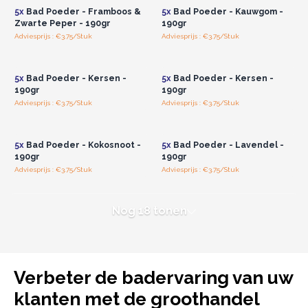
5x
Bad Poeder - Framboos &
5x
Bad Poeder - Kauwgom -
Zwarte Peper - 190gr
190gr
Adviesprijs : €3.75/Stuk
Adviesprijs : €3.75/Stuk
Log in of registreer u voor
Log in of registreer u voor
groothandelsprijzen.
groothandelsprijzen.
5x
Bad Poeder - Kersen -
5x
Bad Poeder - Kersen -
190gr
190gr
Adviesprijs : €3.75/Stuk
Adviesprijs : €3.75/Stuk
Log in of registreer u voor
Log in of registreer u voor
groothandelsprijzen.
groothandelsprijzen.
5x
Bad Poeder - Kokosnoot -
5x
Bad Poeder - Lavendel -
190gr
190gr
Adviesprijs : €3.75/Stuk
Adviesprijs : €3.75/Stuk
Nog 18 tonen
Verbeter de badervaring van uw
klanten met de groothandel