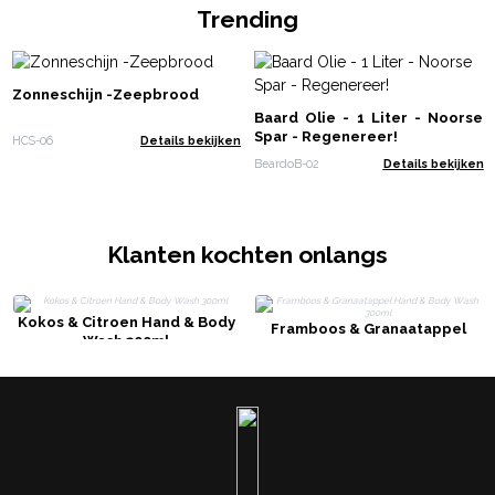
Trending
Zonneschijn -Zeepbrood
Baard Olie - 1 Liter - Noorse
Spar - Regenereer!
HCS-06
Details bekijken
BeardoB-02
Details bekijken
Klanten kochten onlangs
Kokos & Citroen Hand & Body
Framboos & Granaatappel
Wash 300ml
Hand & Body Wash 300ml