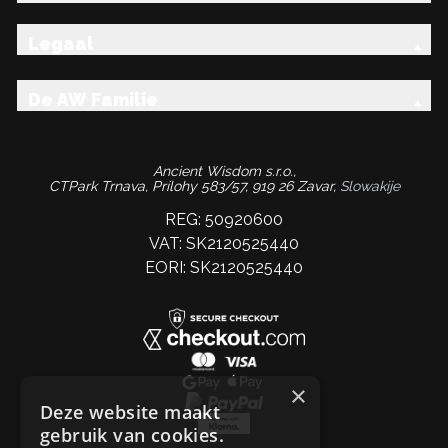
Legaal
De AW Familie
Ancient Wisdom s.r.o.,
CTPark Trnava, Prílohy 583/57, 919 26 Zavar,
Slowakije
REG: 50920600
VAT: SK2120525440
EORI: SK2120525440
×
Deze website maakt
gebruik van cookies.