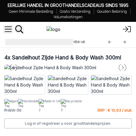
EERLIJKE HANDEL IN GROOTHANDELSCADEAUS SINDS 1995
Geen Minimale Bestelling
Gratis Verzending
Gouden Beloning
Volumekortingen
Hand & Body Wash 300ml
FHBW-06
4x
Sandelhout Zijde Hand & Body Wash 300ml
Vegan
Handmade
Made In UK
Recyclable
FHBW-06
RRP : € 10,63 / stuk
Log in of registreer u voor groothandelsprijzen.