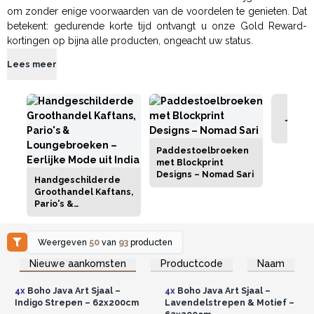
om zonder enige voorwaarden van de voordelen te genieten. Dat
betekent: gedurende korte tijd ontvangt u onze Gold Reward-
kortingen op bijna alle producten, ongeacht uw status.
Lees meer
Jute F
Paddestoelbroeken
met Blockprint
Designs – Nomad Sari
Handgeschilderde
Groothandel Kaftans,
Pario's &
Loungebroeken –
Eerlijke Mode uit
India
Weergeven
50
van
93
producten
Log in of registreer u voor
Log in of registreer u voor
Nieuwe aankomsten
Productcode
Naam
groothandelsprijzen.
groothandelsprijzen.
4x
Boho Java Art Sjaal –
4x
Boho Java Art Sjaal –
Indigo Strepen – 62x200cm
Lavendelstrepen & Motief –