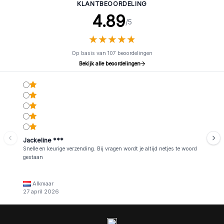
KLANTBEOORDELING
4.89
/5
★
★
★
★
★
★
★
★
★
★
Op basis van 107 beoordelingen
Bekijk alle beoordelingen
Jackeline ***
Snelle en keurige verzending. Bij vragen wordt je altijd netjes te woord
gestaan
Alkmaar
27 april 2026