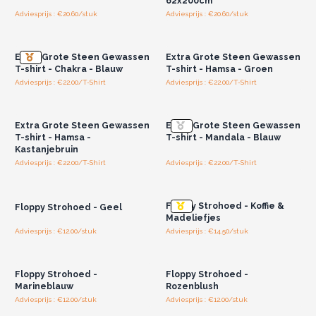
62x200cm
Adviesprijs : €20.60/stuk
Adviesprijs : €20.60/stuk
Log in of registreer u voor
Log in of registreer u voor
groothandelsprijzen.
groothandelsprijzen.
Extra Grote Steen Gewassen
Extra Grote Steen Gewassen
T-shirt - Chakra - Blauw
T-shirt - Hamsa - Groen
Adviesprijs : €22.00/T-Shirt
Adviesprijs : €22.00/T-Shirt
Log in of registreer u voor
Log in of registreer u voor
groothandelsprijzen.
groothandelsprijzen.
Extra Grote Steen Gewassen
Extra Grote Steen Gewassen
T-shirt - Hamsa -
T-shirt - Mandala - Blauw
Kastanjebruin
Adviesprijs : €22.00/T-Shirt
Adviesprijs : €22.00/T-Shirt
Log in of registreer u voor
Log in of registreer u voor
groothandelsprijzen.
groothandelsprijzen.
Floppy Strohoed - Koffie &
Floppy Strohoed - Geel
Madeliefjes
Adviesprijs : €12.00/stuk
Adviesprijs : €14.50/stuk
Log in of registreer u voor
Log in of registreer u voor
groothandelsprijzen.
groothandelsprijzen.
Floppy Strohoed -
Floppy Strohoed -
Marineblauw
Rozenblush
Adviesprijs : €12.00/stuk
Adviesprijs : €12.00/stuk
Log in of registreer u voor
Log in of registreer u voor