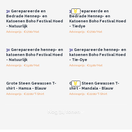
groothandelsprijzen.
groothandelsprijzen.
3x
Gerepareerde en
3x
Gerepareerde en
Bedrade Hennep- en
Bedrade Hennep- en
Katoenen Boho Festival Hoed
Katoenen Boho Festival Hoed
- Natuurlijk
- Tiedye
Adviesprijs : €17.00/Hat
Adviesprijs : €17.00/Hat
Log in of registreer u voor
Log in of registreer u voor
groothandelsprijzen.
groothandelsprijzen.
3x
Gerepareerde hennep- en
3x
Gerepareerde hennep- en
katoenen Boho Festival Hoed
katoenen Boho Festival Hoed
- Natuurlijk
- Tie-Dye
Adviesprijs : €13.00/Hat
Adviesprijs : €13.00/Hat
Log in of registreer u voor
Log in of registreer u voor
groothandelsprijzen.
groothandelsprijzen.
Grote Steen Gewassen T-
Grote Steen Gewassen T-
shirt - Hamsa - Blauw
shirt - Mandala - Blauw
Adviesprijs : €22.00/T-Shirt
Adviesprijs : €22.00/T-Shirt
Nog 34 tonen