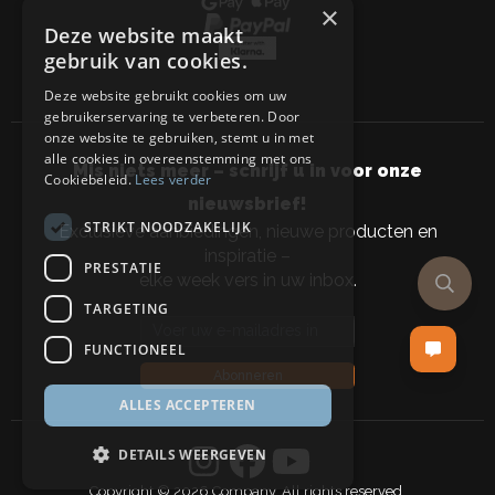
×
Deze website maakt
gebruik van cookies.
Deze website gebruikt cookies om uw
gebruikerservaring te verbeteren. Door
onze website te gebruiken, stemt u in met
alle cookies in overeenstemming met ons
Mis niets meer – schrijf u in voor onze
Cookiebeleid.
Lees verder
nieuwsbrief!
STRIKT NOODZAKELIJK
Exclusieve aanbiedingen, nieuwe producten en
inspiratie –
PRESTATIE
elke week vers in uw inbox.
TARGETING
Email address
FUNCTIONEEL
Abonneren
ALLES ACCEPTEREN
DETAILS WEERGEVEN
Copyright © 2026 Company, All rights reserved.