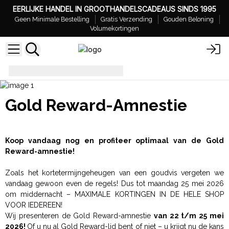
EERLIJKE HANDEL IN GROOTHANDELSCADEAUS SINDS 1995
Geen Minimale Bestelling
Gratis Verzending
Gouden Beloning
Volumekortingen
Gold Reward Amnesty
Gold Reward-Amnestie
Koop vandaag nog en profiteer optimaal van de Gold
Reward-amnestie!
Zoals het kortetermijngeheugen van een goudvis vergeten we
vandaag gewoon even de regels! Dus tot maandag 25 mei 2026
om middernacht – MAXIMALE KORTINGEN IN DE HELE SHOP
VOOR IEDEREEN!
Wij presenteren de Gold Reward-amnestie
van 22 t/m 25 mei
2026!
Of u nu al Gold Reward-lid bent of niet – u krijgt nu de kans