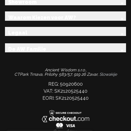
Showroom
Waarom Kiezen voor AW?
Legaal
De AW Familie
Ancient Wisdom s.r.o.,
CTPark Trnava, Prílohy 583/57, 919 26 Zavar,
Slowakije
REG: 50920600
VAT: SK2120525440
EORI: SK2120525440