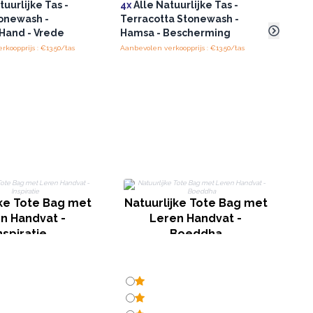
tuurlijke Tas -
4x
Alle Natuurlijke Tas -
Jute
onewash -
Terracotta Stonewash -
Print
Hand - Vrede
Hamsa - Bescherming
koopprijs : €13.50/tas
Aanbevolen verkoopprijs : €13.50/tas
jke Tote Bag met
Natuurlijke Tote Bag met
Na
n Handvat -
Leren Handvat -
Le
nspiratie
Boeddha