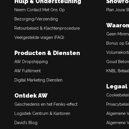
Hulp & Ondersteuning
Showr
Neem Contact Met Ons Op
Plan Jouw 
Bezorging/Verzending
Waarom
Retourbeleid & Klachtenprocedure
Geen Minim
Veelgestelde vragen (FAQ)
Bonus op Ee
Producten & Diensten
Volumekort
AW Dropshipping
Goud Belon
AW Fulfilment
KNBL Betaal
Digital Marketing Diensten
Legaal
Ontdek AW
Cookiebele
Geschiedenis en het Feniks-effect
Privacybele
Logistiek Centrum & Kantoren
Algemene V
David’s Blog
Algemene Ve