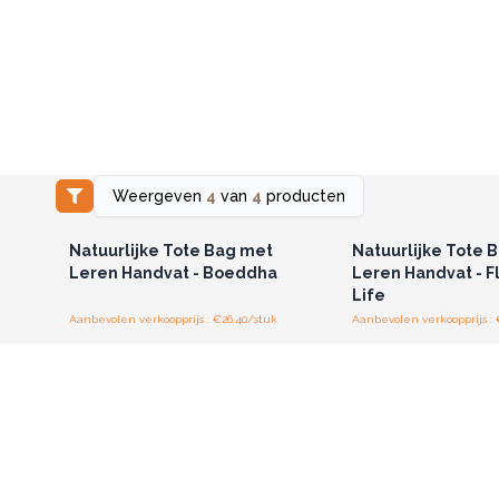
Weergeven
4
van
4
producten
Log in of registreer u voor
Log in of registree
groothandelsprijzen.
groothandelspri
Natuurlijke Tote Bag met
Natuurlijke Tote 
Leren Handvat - Boeddha
Leren Handvat - F
Life
Aanbevolen verkoopprijs : €26.40/stuk
Aanbevolen verkoopprijs : 