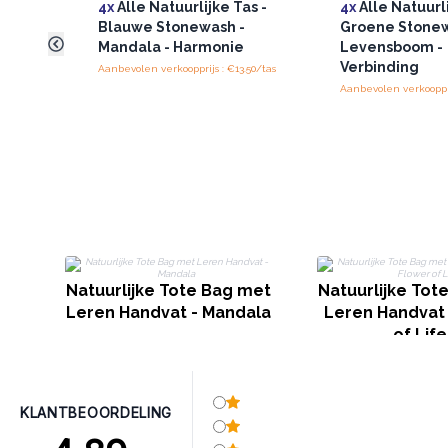
4x
Alle Natuurlijke Tas -
4x
Alle Natuurli
Blauwe Stonewash -
Groene Stonew
Mandala - Harmonie
Levensboom -
Verbinding
Aanbevolen verkoopprijs : €13.50/tas
Aanbevolen verkooppri
Natuurlijke Tote Bag met
Natuurlijke Tot
Leren Handvat - Mandala
Leren Handvat 
of Life
KLANTBEOORDELING