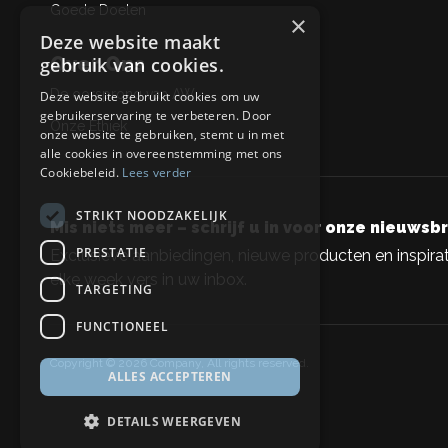
Goede Doelen
×
Deze website maakt
Over Ons
gebruik van cookies.
De oorsprong van AW
Deze website gebruikt cookies om uw
gebruikerservaring te verbeteren. Door
Onze Ethiek
onze website te gebruiken, stemt u in met
alle cookies in overeenstemming met ons
Cookiebeleid.
Lees verder
STRIKT NOODZAKELIJK
Mis niets meer – schrijf u in voor onze nieuwsbr
PRESTATIE
Exclusieve aanbiedingen, nieuwe producten en inspirat
elke week vers in uw inbox.
TARGETING
FUNCTIONEEL
Copyright © 2026 Company, All rights reserved.
ALLES ACCEPTEREN
DETAILS WEERGEVEN