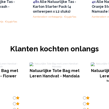
jke Tas -
48x
Alle Natuurlijke Tas -
4x
Alle Na
ash -
Karton Starter Pack (4
Oranje St
ontwerpen x 12 stuks)
Namaste 
Aanbevolen verkoopprijs : €13.50/tas
Aanbevolen ver
js : €13.50/tas
Klanten kochten onlangs
e Bag met
Natuurlijke Tote Bag met
Natuurli
- Flower
Leren Handvat - Mandala
Lere
I