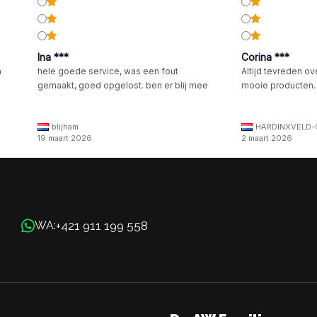
Ina ***
Corina ***
n
hele goede service, was een fout
Altijd tevreden ov
gemaakt, goed opgelost. ben er blij mee
mooie producten.
blijham
HARDINXVELD-
19 maart 2026
2 maart 2026
+421 911 199 558
WA: