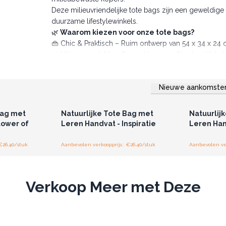
Deze milieuvriendelijke tote bags zijn een geweldige
duurzame lifestylewinkels.
🌿
Waarom kiezen voor onze tote bags?
👜 Chic & Praktisch – Ruim ontwerp van 54 x 34 x 24
🌱 Milieuvriendelijk – Gemaakt van 100% natuurlijk kat
🖤 Unieke ontwerpen – Kies uit Mandala, Boeddha, Flowe
uitstraling.
Nieuwe aankomste
🔒 Veilige opbergruimte – Inclusief een ritsafsluitbaa
r u voor
Log in of registreer u voor
Log in 
jzen.
groothandelsprijzen.
groo
✨
Voorraad inslaan? Bestel vandaag nog deze st
Bag met
Natuurlijke Tote Bag met
Natuurlij
lower of
Leren Handvat - Inspiratie
Leren Han
€26.40/stuk
Aanbevolen verkoopprijs : €26.40/stuk
Aanbevolen ver
Verkoop Meer met Deze