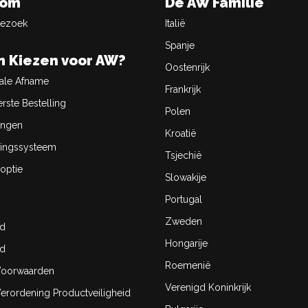
oom
De AW Familie
Bezoek
Italië
Spanje
 Kiezen voor AW?
Oostenrijk
ale Afname
Frankrijk
rste Bestelling
Polen
ingen
Kroatië
ingssysteem
Tsjechië
optie
Slowakije
Portugal
Zweden
id
Hongarije
id
Roemenië
oorwaarden
Verenigd Koninkrijk
rordening Productveiligheid