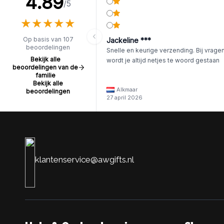
4.89
/5
★
★
★
★
★
★
★
★
★
★
Op basis van 107
Jackeline ***
beoordelingen
Snelle en keurige verzending. Bij vrage
Bekijk alle
wordt je altijd netjes te woord gestaan
beoordelingen van de
familie
Bekijk alle
Alkmaar
beoordelingen
27 april 2026
klantenservice@awgifts.nl