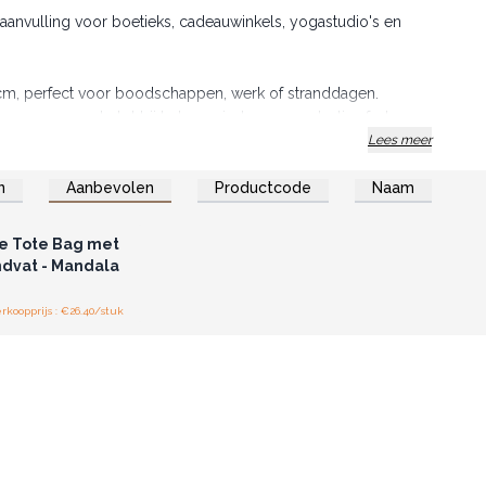
 aanvulling voor boetieks, cadeauwinkels, yogastudio's en
 cm, perfect voor boodschappen, werk of stranddagen.
oenen canvas, helpt bij het verminderen van plastic afval.
r of Life en Inspiratie, elk met een tijdloze spirituele
Lees meer
n
Aanbevolen
Productcode
Naam
r binnenvak om waardevolle spullen veilig op te bergen.
of registreer u voor
thandelsprijzen.
ijlvolle en milieubewuste tote bags!
✨
ke Tote Bag met
dvat - Mandala
koopprijs : €26.40/stuk