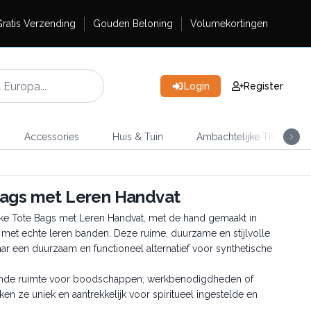
ratis Verzending
Gouden Beloning
Volumekortingen
Login
Register
Accessories
Huis & Tuin
Ambachtelijke Thee
Bags met Leren Handvat
ijke Tote Bags met Leren Handvat, met de hand gemaakt in
met echte leren banden. Deze ruime, duurzame en stijlvolle
naar een duurzaam en functioneel alternatief voor synthetische
oende ruimte voor boodschappen, werkbenodigdheden of
n ze uniek en aantrekkelijk voor spiritueel ingestelde en