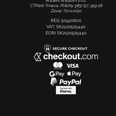
Ancient Wisdom s.r.o.,
CTPark Trnava, Prílohy 583/57, 919 26
Zavar,
Slowakije
REG: 50920600
VAT: SK2120525440
EORI: SK2120525440