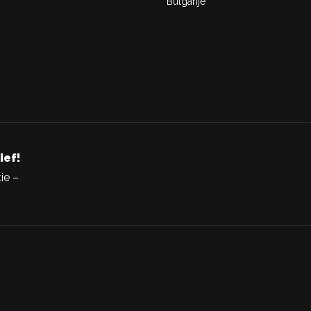
Bulgarije
ief!
ie –