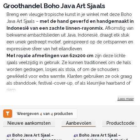
Groothandel Boho Java Art Sjaals
Breng een vleugje tropische kunst in je winkel met deze Boho
Java Art Sjaals –
met de hand geverfd en handgemaakt in
Indonesië van een zachte linnen-rayonmix.
Afkomstig van
bekwame ambachtslieden uit Java, Indonesië, draagt elk stuk
een uniek gestreept motief, geïnspireerd op de ontspannen en
expressieve sfeer van het eilandleven.
Met royale afmetingen van 62x200 cm
zijn deze lichte
sjaals veelzijdig in gebruik. Ze kunnen traditioneel om de hals
worden gedragen, losjes als stola, of om de schouders
gewikkeld voor extra warmte. Klanten gebruiken ze ook graag
als stranddoek, festival-cover-up, of als kleurrijke haarband of
riem.
Verkrijgbaar in opvallende tinten zoals indigo, multistrepen,
Lees meer
teal en lavendel, passen deze sjaals perfect bij elk seizoen –
levendig genoeg voor de zomer, en behaaglijk voor de
Weergeven
4
van
4
producten
koelere maanden. Omdat elke batch met de hand wordt
Log in of registreer u voor
Log in of registreer u voor
Nieuwe aankomsten
Aanbevolen
Productcode
groothandelsprijzen.
groothandelsprijzen.
gemaakt, zorgen subtiele variaties in kleur en patroon voor
extra charme en authenticiteit.
4x
Boho Java Art Sjaal –
4x
Boho Java Art Sjaal –
De sjaals worden geleverd in sets van vier per kleur – een