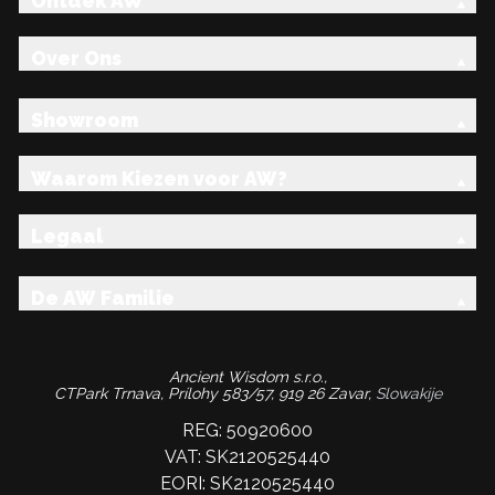
Ontdek AW
Over Ons
Showroom
Waarom Kiezen voor AW?
Legaal
De AW Familie
Ancient Wisdom s.r.o.,
CTPark Trnava, Prílohy 583/57, 919 26 Zavar,
Slowakije
REG: 50920600
VAT: SK2120525440
EORI: SK2120525440