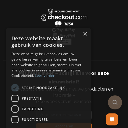
×
Deze website maakt
gebruik van cookies.
Deze website gebruikt cookies om uw
gebruikerservaring te verbeteren. Door
onze website te gebruiken, stemt u in met
alle cookies in overeenstemming met ons
Mis niets meer – schrijf u in voor onze
Cookiebeleid.
Lees verder
nieuwsbrief!
STRIKT NOODZAKELIJK
Exclusieve aanbiedingen, nieuwe producten en
inspiratie –
PRESTATIE
elke week vers in uw inbox.
TARGETING
Email address
FUNCTIONEEL
Abonneren