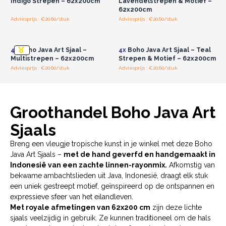
Indigo Strepen – 62x200cm
Lavendelstrepen & Motief –
gemakkelijke en compacte manier voor retailers om
62x200cm
ambachtelijke flair toe te voegen aan hun assortiment, vooral in
Adviesprijs : €20.60/stuk
Adviesprijs : €20.60/stuk
Log in of registreer u voor
Log in of registreer u voor
boho lifestyle, resortwear of natuurlijke modecollecties. Een
groothandelsprijzen.
groothandelsprijzen.
prachtig praatstuk voor klanten die iets zoeken met een
4x
Boho Java Art Sjaal –
4x
Boho Java Art Sjaal – Teal
verhaal, ziel en handgemaakt karakter.
Multistrepen – 62x200cm
Strepen & Motief – 62x200cm
Adviesprijs : €20.60/stuk
Adviesprijs : €20.60/stuk
Groothandel Boho Java Art
Sjaals
Breng een vleugje tropische kunst in je winkel met deze Boho
Java Art Sjaals –
met de hand geverfd en handgemaakt in
Indonesië van een zachte linnen-rayonmix.
Afkomstig van
bekwame ambachtslieden uit Java, Indonesië, draagt elk stuk
een uniek gestreept motief, geïnspireerd op de ontspannen en
expressieve sfeer van het eilandleven.
Met royale afmetingen van 62x200 cm
zijn deze lichte
sjaals veelzijdig in gebruik. Ze kunnen traditioneel om de hals