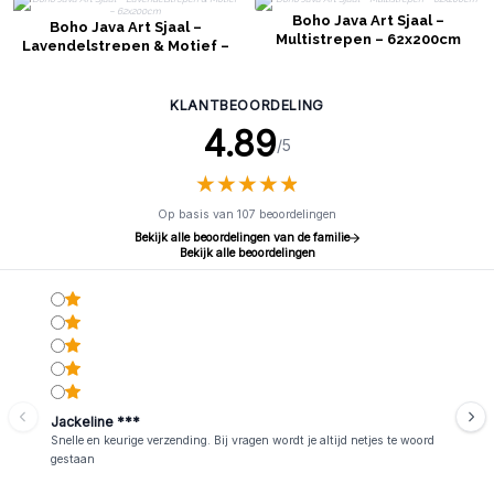
Boho Java Art Sjaal –
Boho Java Art Sjaal –
Multistrepen – 62x200cm
Lavendelstrepen & Motief –
62x200cm
KLANTBEOORDELING
4.89
/5
★
★
★
★
★
★
★
★
★
★
Op basis van 107 beoordelingen
Bekijk alle beoordelingen van de familie
Bekijk alle beoordelingen
Jackeline ***
Snelle en keurige verzending. Bij vragen wordt je altijd netjes te woord
gestaan