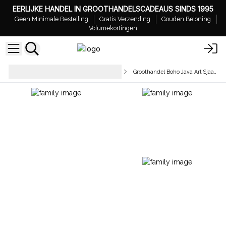
EERLIJKE HANDEL IN GROOTHANDELSCADEAUS SINDS 1995
Geen Minimale Bestelling
Gratis Verzending
Gouden Beloning
Volumekortingen
Sjaals, Sarongs &
Groothandel Boho Java Art Sjaals
Omslagdoeken