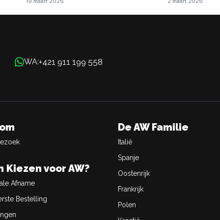
19 maart 2026
2 maart 2026
+421 911 199 558
WA:
oom
De AW Familie
Bezoek
Italië
Spanje
 Kiezen voor AW?
Oostenrijk
ale Afname
Frankrijk
rste Bestelling
Polen
ingen