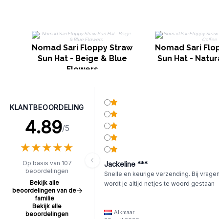
Nomad Sari Floppy Straw
Nomad Sari Flo
Sun Hat - Beige & Blue
Sun Hat - Natur
Flowers
KLANTBEOORDELING
4.89
/5
★
★
★
★
★
★
★
★
★
★
Op basis van 107
Jackeline ***
beoordelingen
Snelle en keurige verzending. Bij vrage
Bekijk alle
wordt je altijd netjes te woord gestaan
beoordelingen van de
familie
Bekijk alle
Alkmaar
beoordelingen