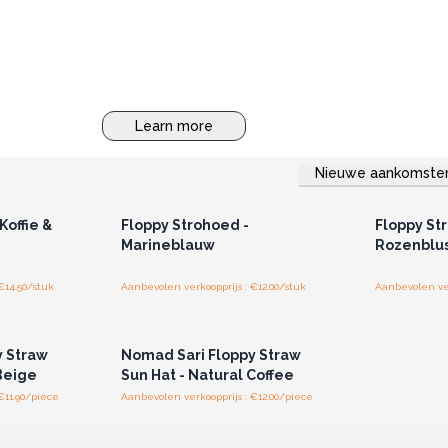
Learn more
Nieuwe aankomste
r u voor
Log in of registreer u voor
Log in 
jzen.
groothandelsprijzen.
groo
Koffie &
Floppy Strohoed -
Floppy St
Marineblauw
Rozenblu
€14.50/stuk
Aanbevolen verkoopprijs : €12.00/stuk
Aanbevolen ver
r u voor
Log in of registreer u voor
jzen.
groothandelsprijzen.
y Straw
Nomad Sari Floppy Straw
Beige
Sun Hat - Natural Coffee
€11.90/piece
Aanbevolen verkoopprijs : €12.00/piece