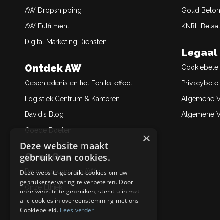
AW Dropshipping
Goud Belon
AW Fulfilment
KNBL Betaal
Digital Marketing Diensten
Legaal
Ontdek AW
Cookiebele
Geschiedenis en het Feniks-effect
Privacybele
Logistiek Centrum & Kantoren
Algemene V
David’s Blog
Algemene Ve
Goede Doelen
×
Deze website maakt
Over Ons
gebruik van cookies.
De oorsprong van AW
Deze website gebruikt cookies om uw
gebruikerservaring te verbeteren. Door
Onze Ethiek
onze website te gebruiken, stemt u in met
alle cookies in overeenstemming met ons
Cookiebeleid.
Lees verder