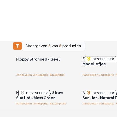
Weergeven
8
van
8
producten
Log in of registreer u voor
Log in of registree
groothandelsprijzen.
groothandelspri
Floppy Strohoed - 
Floppy Strohoed - Geel
BESTSELLER
Madeliefjes
Aanbevolen verkoopprijs : €12.00/stuk
Aanbevolen verkoopprijs : 
Log in of registreer u voor
Log in of registree
groothandelsprijzen.
groothandelspri
Nomad Sari Floppy Straw
Nomad Sari Flopp
BESTSELLER
BESTSELLER
Sun Hat - Moss Green
Sun Hat - Natural 
Aanbevolen verkoopprijs : €12.00/piece
Aanbevolen verkoopprijs : 