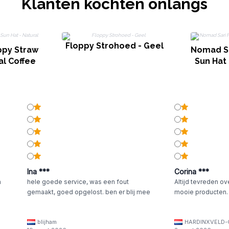
Klanten kochten onlangs
Floppy Strohoed - Geel
ppy Straw
Nomad Sa
al Coffee
Sun Hat 
Ina ***
Corina ***
n
hele goede service, was een fout
Altijd tevreden ov
gemaakt, goed opgelost. ben er blij mee
mooie producten.
blijham
HARDINXVELD-