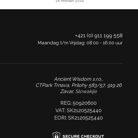
26 februari 2026
+421 (0) 911 199 558
Maandag t/m Vrijdag: 08:00 - 16:00 uur
Ancient Wisdom s.r.o.,
CTPark Trnava, Prílohy 583/57, 919 26
Zavar,
Slowakije
REG: 50920600
VAT: SK2120525440
EORI: SK2120525440