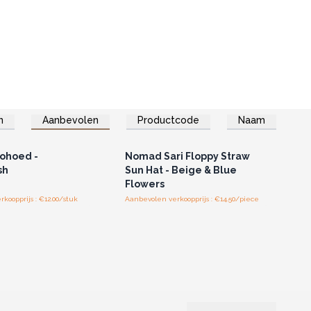
n
Aanbevolen
Productcode
Naam
of registreer u voor
Log in of registreer u voor
thandelsprijzen.
groothandelsprijzen.
rohoed -
Nomad Sari Floppy Straw
sh
Sun Hat - Beige & Blue
Flowers
koopprijs : €12.00/stuk
Aanbevolen verkoopprijs : €14.50/piece