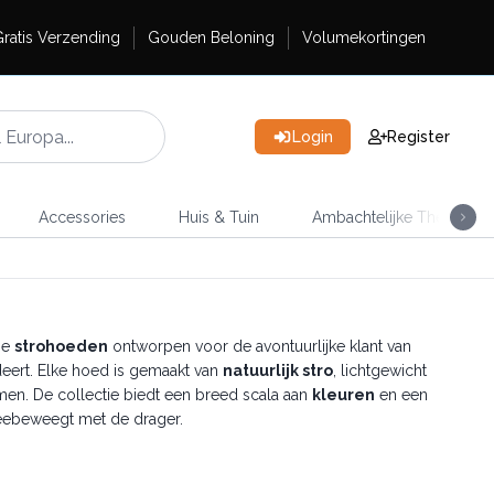
ratis Verzending
Gouden Beloning
Volumekortingen
Login
Register
Accessories
Huis & Tuin
Ambachtelijke Thee
eze
strohoeden
ontworpen voor de avontuurlijke klant van
eert. Elke hoed is gemaakt van
natuurlijk stro
, lichtgewicht
n. De collectie biedt een breed scala aan
kleuren
en een
meebeweegt met de drager.