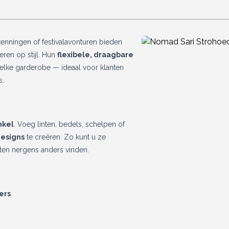
enningen of festivalavonturen bieden
eren op stijl. Hun
flexibele, draagbare
elke garderobe — ideaal voor klanten
s.
nkel
. Voeg linten, bedels, schelpen of
designs
te creëren. Zo kunt u ze
ten nergens anders vinden.
ers
.