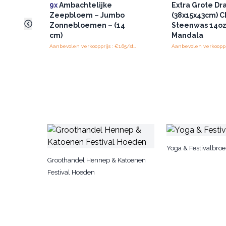
9x
Ambachtelijke
Extra Grote Dr
Zeepbloem – Jumbo
(38x15x43cm) 
Zonnebloemen – (14
Steenwas 14oz 
cm)
Mandala
Aanbevolen verkoopprijs : €1.65/stuk
Yoga & Festivalbroe
Groothandel Hennep & Katoenen
Festival Hoeden