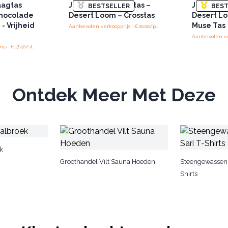
aagtas
Jacquard Natureltas –
Jacquard 
BESTSELLER
BEST
Chocolade
Desert Loom – Crosstas
Desert L
- Vrijheid
Muse Tas
Aanbevolen verkoopprijs : €20.00/piece
Aanbevolen verkoopprijs : €17.40/stuk
Ontdek Meer Met Deze
k
Groothandel Vilt Sauna Hoeden
Steengewassen
Shirts