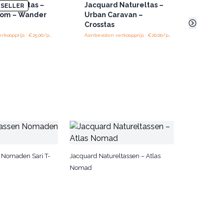
Natureltas –
Jacquard Natureltas –
Pari
SELLER
oom – Wander
Urban Caravan –
Gou
Crosstas
Schi
Aanbevolen verkoopprijs : €25.00/piece
Aanbevolen verkoopprijs : €20.00/piece
 Nomaden Sari T-
Jacquard Natureltassen – Atlas
Nomad