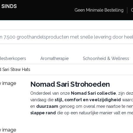
 SINDS
Geen Minimale Bestelling
G
estverkopers
Aromatherapie
Schoonheid & Wellness
Sari Straw Hats
Nomad Sari Strohoeden
Onderdeel van onze
Nomad Sari collectie
, zijn d
vandaag die
stijl, comfort en veelzijdigheid
waard
en
duurzaam
genoeg om overal mee naartoe te neme
slappe rand
die op een natuurlijke manier valt en 