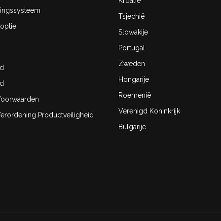
Kroatië
ingssysteem
Tsjechië
optie
Slowakije
Portugal
Zweden
id
Hongarije
id
Roemenië
oorwaarden
Verenigd Koninkrijk
rordening Productveiligheid
Bulgarije