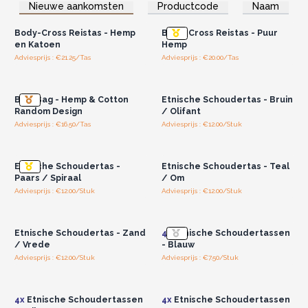
Log in of registreer u voor
Log in of registreer u voor
Nieuwe aankomsten
Productcode
Naam
groothandelsprijzen.
groothandelsprijzen.
Body-Cross Reistas - Hemp
Body-Cross Reistas - Puur
en Katoen
Hemp
Adviesprijs : €21.25/Tas
Adviesprijs : €20.00/Tas
Log in of registreer u voor
Log in of registreer u voor
groothandelsprijzen.
groothandelsprijzen.
Bum Bag - Hemp & Cotton
Etnische Schoudertas - Bruin
Random Design
/ Olifant
Adviesprijs : €16.50/Tas
Adviesprijs : €12.00/Stuk
Log in of registreer u voor
Log in of registreer u voor
groothandelsprijzen.
groothandelsprijzen.
Etnische Schoudertas -
Etnische Schoudertas - Teal
Paars / Spiraal
/ Om
Adviesprijs : €12.00/Stuk
Adviesprijs : €12.00/Stuk
Log in of registreer u voor
Log in of registreer u voor
groothandelsprijzen.
groothandelsprijzen.
Etnische Schoudertas - Zand
4x
Etnische Schoudertassen
/ Vrede
- Blauw
Adviesprijs : €12.00/Stuk
Adviesprijs : €7.50/Stuk
Log in of registreer u voor
Log in of registreer u voor
groothandelsprijzen.
groothandelsprijzen.
4x
Etnische Schoudertassen
4x
Etnische Schoudertassen