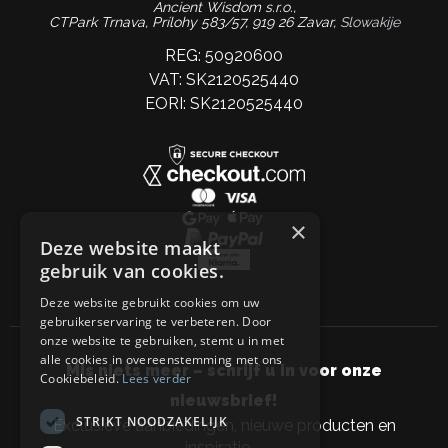
Ancient Wisdom s.r.o.,
CTPark Trnava, Prílohy 583/57, 919 26 Zavar,
Slowakije
REG: 50920600
VAT: SK2120525440
EORI: SK2120525440
×
Deze website maakt
gebruik van cookies.
Deze website gebruikt cookies om uw
gebruikerservaring te verbeteren. Door
onze website te gebruiken, stemt u in met
alle cookies in overeenstemming met ons
Mis niets meer – schrijf u in voor onze
Cookiebeleid.
Lees verder
nieuwsbrief!
STRIKT NOODZAKELIJK
Exclusieve aanbiedingen, nieuwe producten en
inspiratie –