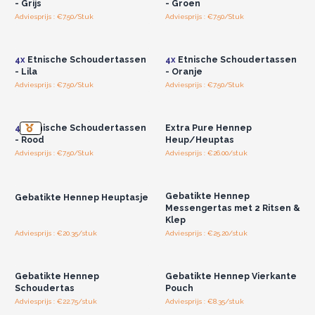
- Grijs
- Groen
Adviesprijs : €7.50/Stuk
Adviesprijs : €7.50/Stuk
Log in of registreer u voor
Log in of registreer u voor
groothandelsprijzen.
groothandelsprijzen.
4x
Etnische Schoudertassen
4x
Etnische Schoudertassen
- Lila
- Oranje
Adviesprijs : €7.50/Stuk
Adviesprijs : €7.50/Stuk
Log in of registreer u voor
Log in of registreer u voor
groothandelsprijzen.
groothandelsprijzen.
4x
Etnische Schoudertassen
Extra Pure Hennep
- Rood
Heup/Heuptas
Adviesprijs : €7.50/Stuk
Adviesprijs : €26.00/stuk
Log in of registreer u voor
Log in of registreer u voor
groothandelsprijzen.
groothandelsprijzen.
Gebatikte Hennep
Gebatikte Hennep Heuptasje
Messengertas met 2 Ritsen &
Klep
Adviesprijs : €20.35/stuk
Adviesprijs : €25.20/stuk
Log in of registreer u voor
Log in of registreer u voor
groothandelsprijzen.
groothandelsprijzen.
Gebatikte Hennep
Gebatikte Hennep Vierkante
Schoudertas
Pouch
Adviesprijs : €22.75/stuk
Adviesprijs : €8.35/stuk
Log in of registreer u voor
Log in of registreer u voor