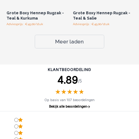
groothandelsprijzen.
groothandelsprijzen.
Grote Boxy Hennep Rugzak -
Grote Boxy Hennep Rugzak -
Teal & Kurkuma
Teal & Salie
Adviesprijs : €45.00/stuk
Adviesprijs : €45.00/stuk
Meer laden
KLANTBEOORDELING
4.89
/5
★
★
★
★
★
★
★
★
★
★
Op basis van 107 beoordelingen
Bekijk alle beoordelingen