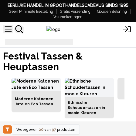
EERLIJKE HANDEL IN GROOTHANDELSCADEAUS SINDS 1995
Geen Minimale Bestelling
Gratis Verzending
Gouden Beloning
Volumekortingen
Festival Tassen & Heuptassen
Festival Tassen &
Heuptassen
Jacq
Moderne Katoenen
Ethnische
Jute en Eco Tassen
Schoudertassen in
mooie Kleuren
Weergeven
20
van
97
producten