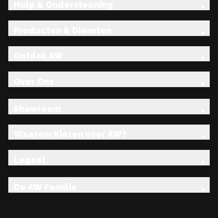
Hulp & Ondersteuning
Producten & Diensten
Ontdek AW
Over Ons
Showroom
Waarom Kiezen voor AW?
Legaal
De AW Familie