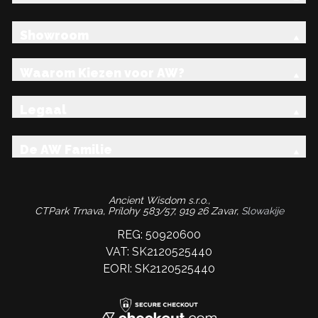
Showroom
Waarom Kiezen voor AW?
Legaal
De AW Familie
Ancient Wisdom s.r.o.,
CTPark Trnava, Prílohy 583/57, 919 26 Zavar,
Slowakije
REG: 50920600
VAT: SK2120525440
EORI: SK2120525440