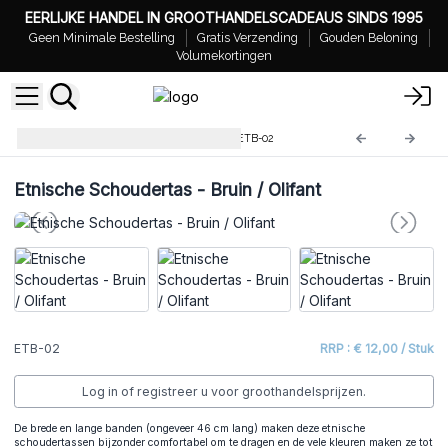
EERLIJKE HANDEL IN GROOTHANDELSCADEAUS SINDS 1995
Geen Minimale Bestelling
Gratis Verzending
Gouden Beloning
Volumekortingen
Ethnische Schoudertassen
ETB-02
Etnische Schoudertas - Bruin / Olifant
ETB-02
RRP : € 12,00 / Stuk
Log in of registreer u voor groothandelsprijzen.
De brede en lange banden (ongeveer 46 cm lang) maken deze etnische
schoudertassen bijzonder comfortabel om te dragen en de vele kleuren maken ze tot