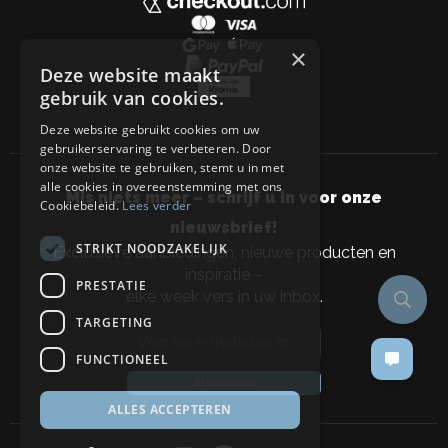
×
Deze website maakt
gebruik van cookies.
Deze website gebruikt cookies om uw
gebruikerservaring te verbeteren. Door
onze website te gebruiken, stemt u in met
alle cookies in overeenstemming met ons
Mis niets meer – schrijf u in voor onze
Cookiebeleid.
Lees verder
nieuwsbrief!
STRIKT NOODZAKELIJK
Exclusieve aanbiedingen, nieuwe producten en
inspiratie –
PRESTATIE
elke week vers in uw inbox.
TARGETING
Email address
FUNCTIONEEL
Abonneren
ALLES ACCEPTEREN