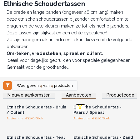
Ethnische Schoudertassen
De brede en lange banden (ongeveer 46 cm lang) maken
deze etnische schoudertassen bijzonder comfortabel om te
dragen en de vele kleuren maken ze tot iets heel bijzonders.
Deze tassen zijn slijtvast en een echte eyecatcher!
Ze zijn handgemaakt in India en je kunt kiezen uit de volgende
ontwerpen:
Om-teken, vredesteken, spiraal en olifant.
Ideaal voor dagelijks gebruik en voor speciale gelegenheden.
Gemaakt voor de groothandel.
Weergeven
4
van
4
producten
Log in of registreer u voor
Log in of registreer u voor
Nieuwe aankomsten
Aanbevolen
Productcode
groothandelsprijzen.
groothandelsprijzen.
Etnische Schoudertas - Bruin
Etnische Schoudertas -
/ Olifant
Paars / Spiraal
Adviesprijs : €12.00/Stuk
Adviesprijs : €12.00/Stuk
Log in of registreer u voor
Log in of registreer u voor
groothandelsprijzen.
groothandelsprijzen.
Etnische Schoudertas - Teal
Etnische Schoudertas - Zand