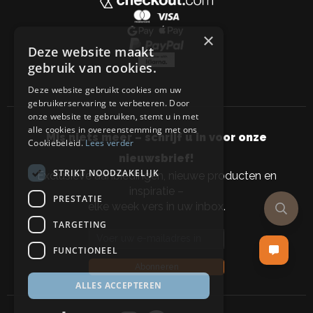
×
Deze website maakt
gebruik van cookies.
Deze website gebruikt cookies om uw
gebruikerservaring te verbeteren. Door
onze website te gebruiken, stemt u in met
alle cookies in overeenstemming met ons
Mis niets meer – schrijf u in voor onze
Cookiebeleid.
Lees verder
nieuwsbrief!
STRIKT NOODZAKELIJK
Exclusieve aanbiedingen, nieuwe producten en
inspiratie –
PRESTATIE
elke week vers in uw inbox.
TARGETING
Email address
FUNCTIONEEL
Abonneren
ALLES ACCEPTEREN