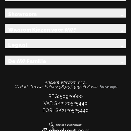
Showroom
Waarom Kiezen voor AW?
Legaal
De AW Familie
Ancient Wisdom s.r.o.,
CTPark Trnava, Prílohy 583/57, 919 26 Zavar,
Slowakije
REG: 50920600
VAT: SK2120525440
EORI: SK2120525440