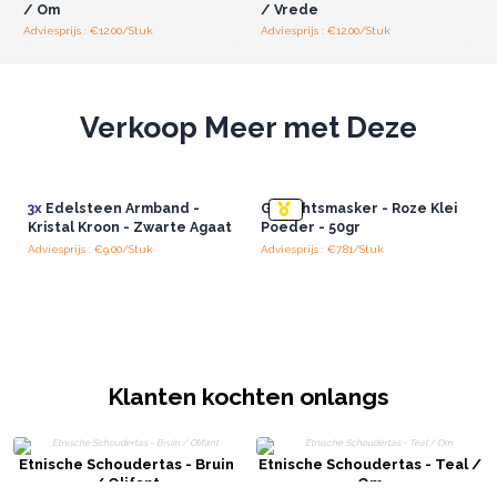
/ Om
/ Vrede
Adviesprijs : €12.00/Stuk
Adviesprijs : €12.00/Stuk
Verkoop Meer met Deze
3x
Edelsteen Armband -
Gezichtsmasker - Roze Klei
Kristal Kroon - Zwarte Agaat
Poeder - 50gr
Adviesprijs : €9.00/Stuk
Adviesprijs : €7.81/Stuk
Klanten kochten onlangs
Etnische Schoudertas - Bruin
Etnische Schoudertas - Teal /
/ Olifant
Om