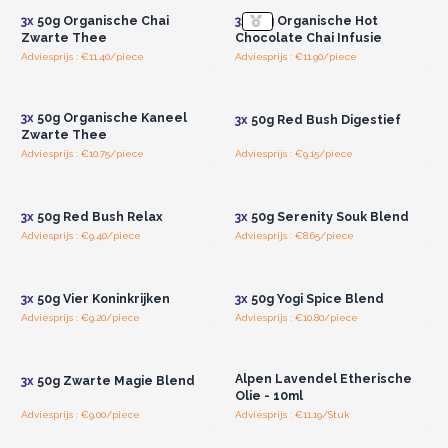
3x
50g Organische Chai
3x
50g Organische Hot
Zwarte Thee
Chocolate Chai Infusie
Adviesprijs : €11.40/piece
Adviesprijs : €11.90/piece
Log in of registreer u voor
Log in of registreer u voor
groothandelsprijzen.
groothandelsprijzen.
3x
50g Organische Kaneel
3x
50g Red Bush Digestief
Zwarte Thee
Adviesprijs : €10.75/piece
Adviesprijs : €9.15/piece
Log in of registreer u voor
Log in of registreer u voor
groothandelsprijzen.
groothandelsprijzen.
3x
50g Red Bush Relax
3x
50g Serenity Souk Blend
Adviesprijs : €9.40/piece
Adviesprijs : €8.65/piece
Log in of registreer u voor
Log in of registreer u voor
groothandelsprijzen.
groothandelsprijzen.
3x
50g Vier Koninkrijken
3x
50g Yogi Spice Blend
Adviesprijs : €9.20/piece
Adviesprijs : €10.80/piece
Log in of registreer u voor
Log in of registreer u voor
groothandelsprijzen.
groothandelsprijzen.
Alpen Lavendel Etherische
3x
50g Zwarte Magie Blend
Olie - 10ml
Adviesprijs : €9.00/piece
Adviesprijs : €11.19/Stuk
Log in of registreer u voor
Log in of registreer u voor
groothandelsprijzen.
groothandelsprijzen.