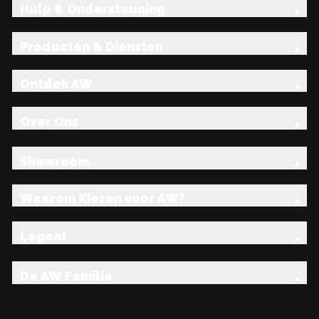
Hulp & Ondersteuning
Producten & Diensten
Ontdek AW
Over Ons
Showroom
Waarom Kiezen voor AW?
Legaal
De AW Familie