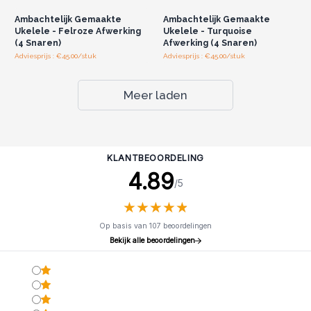
Ambachtelijk Gemaakte
Ambachtelijk Gemaakte
Ukelele - Felroze Afwerking
Ukelele - Turquoise
(4 Snaren)
Afwerking (4 Snaren)
Adviesprijs : €45.00/stuk
Adviesprijs : €45.00/stuk
Meer laden
KLANTBEOORDELING
4.89
/5
★
★
★
★
★
★
★
★
★
★
Op basis van 107 beoordelingen
Bekijk alle beoordelingen