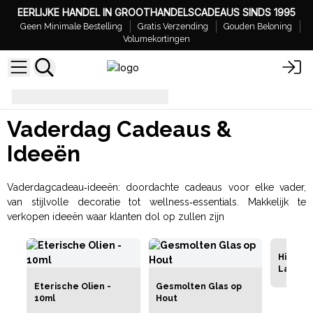
EERLIJKE HANDEL IN GROOTHANDELSCADEAUS SINDS 1995
Geen Minimale Bestelling
Gratis Verzending
Gouden Beloning
Volumekortingen
Vaderdag Cadeaus & Ideeën
Vaderdag Cadeaus &
Ideeën
Vaderdagcadeau‑ideeën: doordachte cadeaus voor elke vader,
van stijlvolle decoratie tot wellness‑essentials. Makkelijk te
verkopen ideeën waar klanten dol op zullen zijn
Himalay
Lampe
Eterische Olien -
Gesmolten Glas op
10ml
Hout