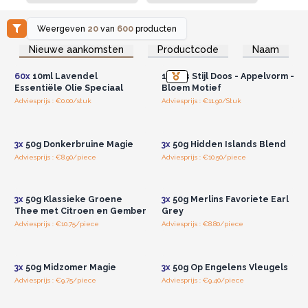
Weergeven
20
van
600
producten
Log in of registreer u voor
Log in of registreer u voor
Nieuwe aankomsten
Productcode
Naam
groothandelsprijzen.
groothandelsprijzen.
60x
10ml Lavendel
1920's Stijl Doos - Appelvorm -
Essentiële Olie Speciaal
Bloem Motief
Adviesprijs : €0.00/stuk
Adviesprijs : €11.90/Stuk
Log in of registreer u voor
Log in of registreer u voor
groothandelsprijzen.
groothandelsprijzen.
3x
50g Donkerbruine Magie
3x
50g Hidden Islands Blend
Adviesprijs : €8.90/piece
Adviesprijs : €10.50/piece
Log in of registreer u voor
Log in of registreer u voor
groothandelsprijzen.
groothandelsprijzen.
3x
50g Klassieke Groene
3x
50g Merlins Favoriete Earl
Thee met Citroen en Gember
Grey
Adviesprijs : €10.75/piece
Adviesprijs : €8.80/piece
Log in of registreer u voor
Log in of registreer u voor
groothandelsprijzen.
groothandelsprijzen.
3x
50g Midzomer Magie
3x
50g Op Engelens Vleugels
Adviesprijs : €9.75/piece
Adviesprijs : €9.40/piece
Log in of registreer u voor
Log in of registreer u voor
groothandelsprijzen.
groothandelsprijzen.