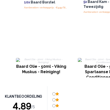
5x
Baard Kam -
10x
Baard Borstel
Tweezijdig
Aanbevolen verkoopprijs : €9.95/Stuk
Baard Olie - 50ml - Viking
Baard Olie - 
Muskus - Reiniging!
Spartaanse 
Conditionee
KLANTBEOORDELING
4.89
/5