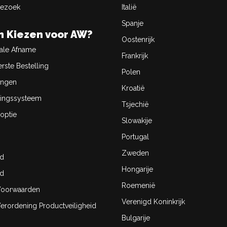
Bezoek
Italië
Spanje
 Kiezen voor AW?
Oostenrijk
ale Afname
Frankrijk
rste Bestelling
Polen
ingen
Kroatië
ingssysteem
Tsjechië
optie
Slowakije
Portugal
Zweden
id
Hongarije
id
Roemenië
oorwaarden
Verenigd Koninkrijk
rordening Productveiligheid
Bulgarije