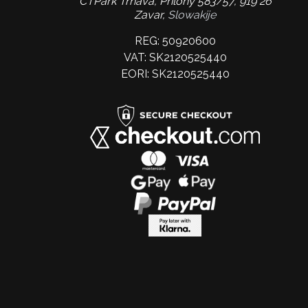
CTPark Trnava, Prílohy 583/57, 919 26
Zavar,
Slowakije
REG: 50920600
VAT: SK2120525440
EORI: SK2120525440