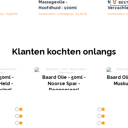
Massageolie -
Massageol
BEST
Hoofdhuid - 100ml
Verzacht
Aanbevolen verkoopprijs : €5.60/Stuk
Aanbevolen verkoopprijs : €5.70/Stuk
Klanten kochten onlangs
50ml -
Baard Olie - 50ml -
Baard Oli
Held -
Noorse Spar -
Muskus
ring!
Regenereer!