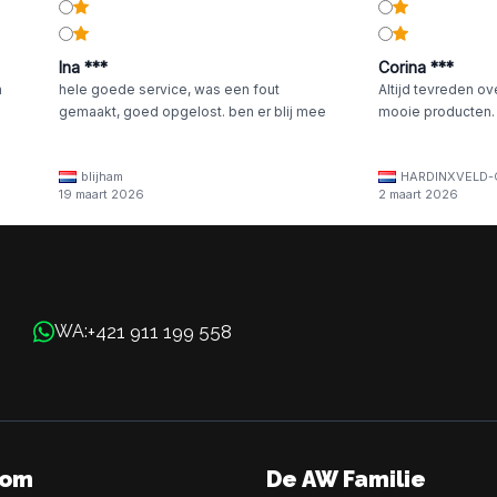
Ina ***
Corina ***
n
hele goede service, was een fout
Altijd tevreden ov
gemaakt, goed opgelost. ben er blij mee
mooie producten.
blijham
HARDINXVELD-
19 maart 2026
2 maart 2026
+421 911 199 558
WA:
oom
De AW Familie