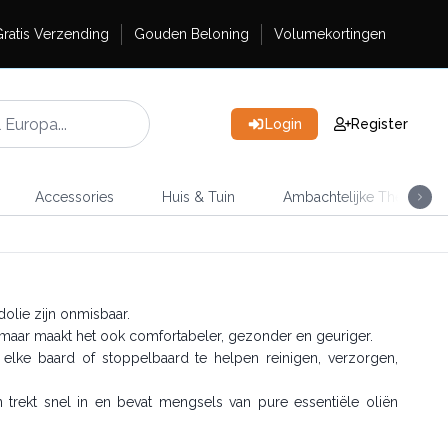
ratis Verzending
Gouden Beloning
Volumekortingen
Login
Register
Accessories
Huis & Tuin
Ambachtelijke Thee
lie zijn onmisbaar.
, maar maakt het ook comfortabeler, gezonder en geuriger.
ke baard of stoppelbaard te helpen reinigen, verzorgen,
trekt snel in en bevat mengsels van pure essentiële oliën