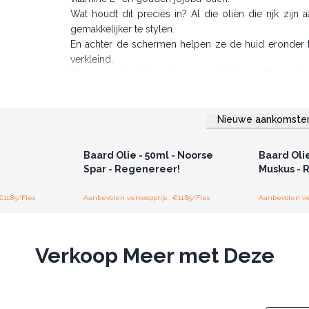
Wat houdt dit precies in? Al die oliën die rijk zijn
gemakkelijker te stylen.
En achter de schermen helpen ze de huid eronder t
verkleind.
Wees gerust, de baarden van uw klanten zullen u dank
Het is allemaal goed en natuurlijk.
Gemaakt voor de groothandel
Nieuwe aankomste
r u voor
Log in of registreer u voor
Log in 
jzen.
groothandelsprijzen.
groo
-
Baard Olie - 50ml - Noorse
Baard Olie
Spar - Regenereer!
Muskus - R
€11.85/Fles
Aanbevolen verkoopprijs : €11.85/Fles
Aanbevolen ver
Verkoop Meer met Deze