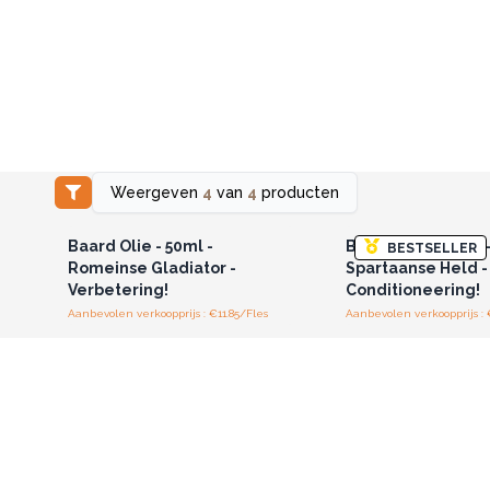
Weergeven
4
van
4
producten
Log in of registreer u voor
Log in of registree
groothandelsprijzen.
groothandelspri
Baard Olie - 50ml -
Baard Olie - 50ml 
BESTSELLER
Romeinse Gladiator -
Spartaanse Held -
Verbetering!
Conditioneering!
Aanbevolen verkoopprijs : €11.85/Fles
Aanbevolen verkoopprijs : 