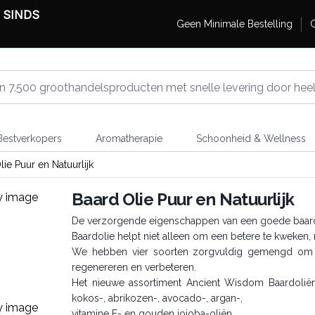
 SINDS
Geen Minimale Bestelling
G
estverkopers
Aromatherapie
Schoonheid & Wellness
ie Puur en Natuurlijk
Baard Olie Puur en Natuurlijk
De verzorgende eigenschappen van een goede baardo
Baardolie helpt niet alleen om een betere te kweken
We hebben vier soorten zorgvuldig gemengd om el
regenereren en verbeteren.
Het nieuwe assortiment Ancient Wisdom Baardoliën 
kokos-, abrikozen-, avocado-, argan-,
vitamine E- en gouden jojoba-oliën.