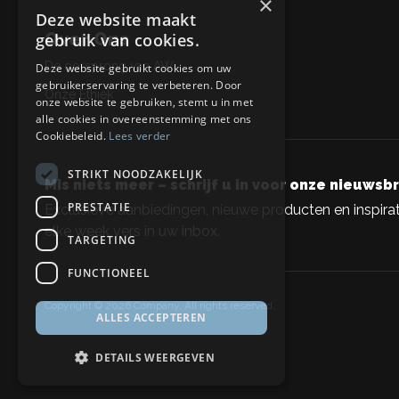
×
Deze website maakt
Over Ons
gebruik van cookies.
De oorsprong van AW
Deze website gebruikt cookies om uw
gebruikerservaring te verbeteren. Door
Onze Ethiek
onze website te gebruiken, stemt u in met
alle cookies in overeenstemming met ons
Cookiebeleid.
Lees verder
STRIKT NOODZAKELIJK
Mis niets meer – schrijf u in voor onze nieuwsbr
PRESTATIE
Exclusieve aanbiedingen, nieuwe producten en inspirat
elke week vers in uw inbox.
TARGETING
FUNCTIONEEL
Copyright © 2026 Company, All rights reserved.
ALLES ACCEPTEREN
DETAILS WEERGEVEN