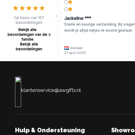
★
★
★
★
★
★
★
★
★
★
Op basis van 107
Jackeline ***
beoordelingen
Snelle en keurige verzending. Bij vrage
Bekijk alle
wordt je altijd netjes te woord gestaan
beoordelingen van de
familie
Bekijk alle
Alkmaar
beoordelingen
27 april 2026
klantenservice@awgifts.nl
Hulp & Ondersteuning
Showr