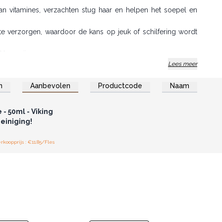
 aan vitamines, verzachten stug haar en helpen het soepel en
e verzorgen, waardoor de kans op jeuk of schilfering wordt
baar zijn.
Lees meer
n
Aanbevolen
Productcode
Naam
of registreer u voor
thandelsprijzen.
 - 50ml - Viking
einiging!
koopprijs : €11.85/Fles