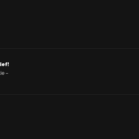
ief!
ie –