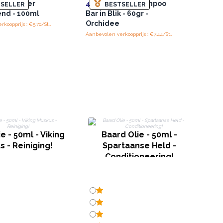
ie - Spier
4x
Wild Hare Shampoo
SELLER
BESTSELLER
end - 100ml
Bar in Blik - 60gr -
Orchidee
Aanbevolen verkoopprijs : €5.70/Stuk
Aanbevolen verkoopprijs : €7.44/Stuk
e - 50ml - Viking
Baard Olie - 50ml -
 - Reiniging!
Spartaanse Held -
Conditioneering!