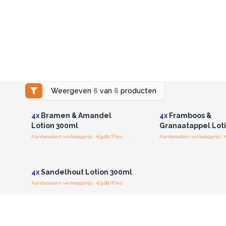
Weergeven
6
van
6
producten
Log in of registreer u voor
Log in of registree
groothandelsprijzen.
groothandelspri
4x
Bramen & Amandel
4x
Framboos &
Lotion 300ml
Granaatappel Lot
Aanbevolen verkoopprijs : €9.06/Fles
Aanbevolen verkoopprijs : 
Log in of registreer u voor
groothandelsprijzen.
4x
Sandelhout Lotion 300ml
Aanbevolen verkoopprijs : €9.06/Fles