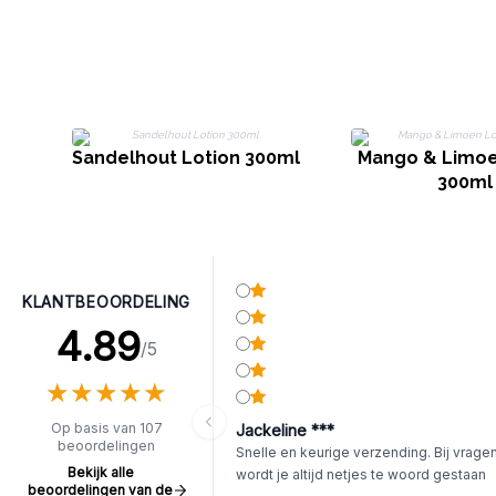
Sandelhout Lotion 300ml
Mango & Limoe
300ml
KLANTBEOORDELING
4.89
/5
★
★
★
★
★
★
★
★
★
★
Op basis van 107
Jackeline ***
beoordelingen
Snelle en keurige verzending. Bij vrage
Bekijk alle
wordt je altijd netjes te woord gestaan
beoordelingen van de