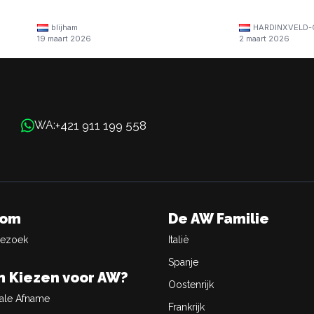
blijham
HARDINXVELD-
19 maart 2026
2 maart 2026
+421 911 199 558
WA:
oom
De AW Familie
Bezoek
Italië
Spanje
 Kiezen voor AW?
Oostenrijk
ale Afname
Frankrijk