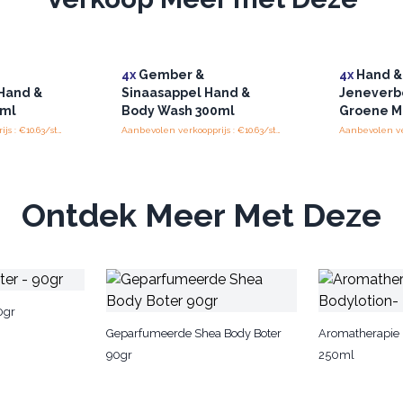
4x
Gember &
4x
Hand & 
Hand &
Sinaasappel Hand &
Jeneverb
0ml
Body Wash 300ml
Groene M
Aanbevolen verkoopprijs : €10.63/stuk
Aanbevolen verkoopprijs : €10.63/stuk
Ontdek Meer Met Deze
0gr
Geparfumeerde Shea Body Boter
Aromatherapie 
90gr
250ml