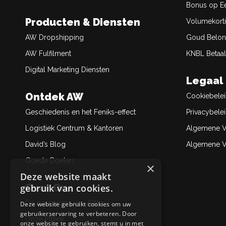
Bonus op Ee
Producten & Diensten
Volumekort
AW Dropshipping
Goud Belon
AW Fulfilment
KNBL Betaal
Digital Marketing Diensten
Legaal
Ontdek AW
Cookiebele
Geschiedenis en het Feniks-effect
Privacybele
Logistiek Centrum & Kantoren
Algemene V
David’s Blog
Algemene Ve
Goede Doelen
×
Deze website maakt
Over Ons
gebruik van cookies.
De oorsprong van AW
Deze website gebruikt cookies om uw
gebruikerservaring te verbeteren. Door
Onze Ethiek
onze website te gebruiken, stemt u in met