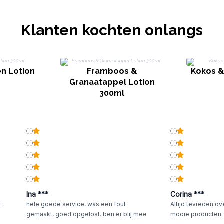
Klanten kochten onlangs
n Lotion
Framboos &
Kokos &
Granaatappel Lotion
300ml
Ina ***
Corina ***
n
hele goede service, was een fout
Altijd tevreden ov
gemaakt, goed opgelost. ben er blij mee
mooie producten.