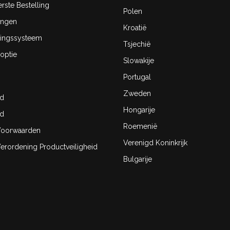
rste Bestelling
Polen
ingen
Kroatië
ingssysteem
Tsjechië
optie
Slowakije
Portugal
Zweden
id
Hongarije
id
Roemenië
oorwaarden
Verenigd Koninkrijk
rordening Productveiligheid
Bulgarije