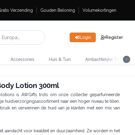
ratis Verzending
Gouden Beloning
Volumekortingen
Login
Register
Accessories
Huis & Tuin
Ambachtelijke Thee
ody Lotion 300ml
lotions is AWGifts trots om onze collectie geparfumeerde
 huidverzorgingsassortiment naar een hoger niveau te tillen.
gebruik en verwennen de huid van je klanten met een mix van
t aandacht voor kwaliteit en duurzaamheid. Ze worden in het