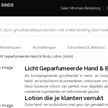
 SINDS
Geen Minimale Bestelling
G
estverkopers
Aromatherapie
Schoonheid & Wellness
cht Geparfumeerde Hand & Body Lotion 300ml
Licht Geparfumeerde Hand & B
Als toonaangevende groothandel in hand- en body
hand- en bodylotions te presenteren, ontworpen om je
Deze luxueuze lotions zijn perfect voor dagelijks 
voedende ingrediënten en betoverende geuren.
Lotion die je klanten verrukt
Onze hand- en bodylotions met geur zijn gemaakt me