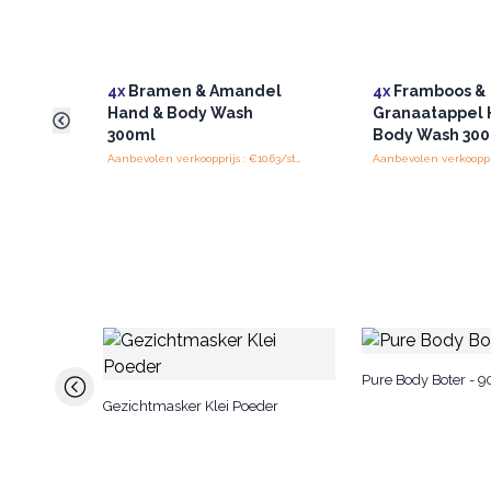
4x
Bramen & Amandel
4x
Framboos &
Hand & Body Wash
Granaatappel 
300ml
Body Wash 30
Aanbevolen verkoopprijs : €10.63/stuk
Pure Body Boter - 9
Gezichtmasker Klei Poeder