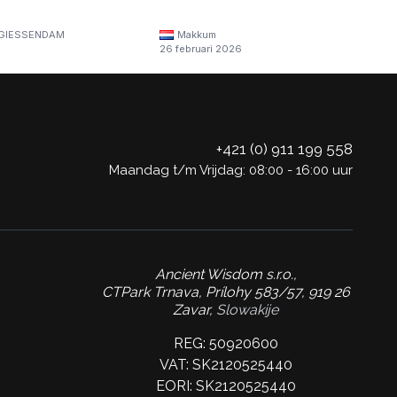
GIESSENDAM
Makkum
26 februari 2026
+421 (0) 911 199 558
Maandag t/m Vrijdag: 08:00 - 16:00 uur
Ancient Wisdom s.r.o.,
CTPark Trnava, Prílohy 583/57, 919 26
Zavar,
Slowakije
REG: 50920600
VAT: SK2120525440
EORI: SK2120525440