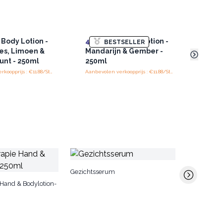
Body Lotion -
4x
Hand & Body Lotion -
4x
Ha
BESTSELLER
es, Limoen &
Mandarijn & Gember -
Mand
unt - 250ml
250ml
Patc
Aanbevolen verkoopprijs : €11.88/Stuk
Aanbevolen verkoopprijs : €11.88/Stuk
Agnes + Ca
Gezichtsserum
Lichaamsc
Hand & Bodylotion-