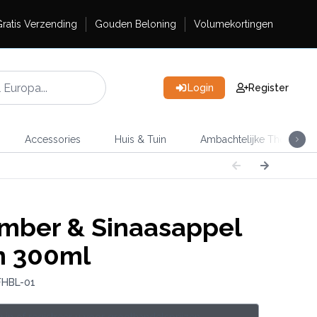
ratis Verzending
Gouden Beloning
Volumekortingen
Login
Register
Accessories
Huis & Tuin
Ambachtelijke Thee
ber & Sinaasappel
n 300ml
FHBL-01