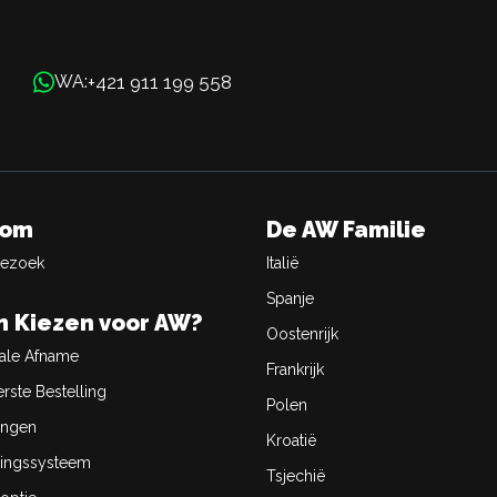
+421 911 199 558
WA:
oom
De AW Familie
Bezoek
Italië
Spanje
 Kiezen voor AW?
Oostenrijk
ale Afname
Frankrijk
rste Bestelling
Polen
ingen
Kroatië
ingssysteem
Tsjechië