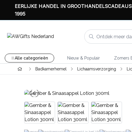
EERLIJKE HANDEL IN GROOTHANDELSCADEAUS
1995
Alle categorieën
Nieuw & Populair
Zomers B
Badkamerhemel
Lichaamsverzorging
Li
vegan
handgemaakt
Gemaakt in het VK
Parabenenvrij
V