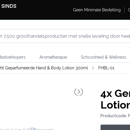
 SINDS
Geen Minimale Bestelling
G
estverkopers
Aromatherapie
Schoonheid & Wellness
cht Geparfumeerde Hand & Body Lotion 300ml
FHBL-01
4x
Gem
Lotio
Productcode: 
rij van SLS en SLES
Kleine partij