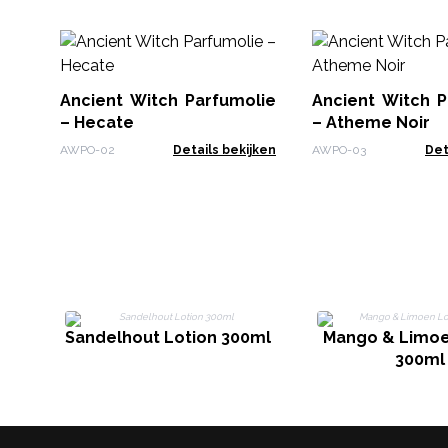
Ancient Witch Parfumolie
Ancient Witch P
– Hecate
– Atheme Noir
AWPO-02
Details bekijken
AWPO-03
Det
Sandelhout Lotion 300ml
Mango & Limoe
300ml