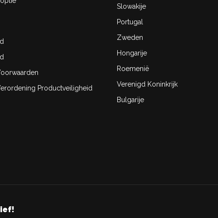
optie
Slowakije
Portugal
Zweden
id
Hongarije
id
Roemenië
oorwaarden
Verenigd Koninkrijk
rordening Productveiligheid
Bulgarije
ief!