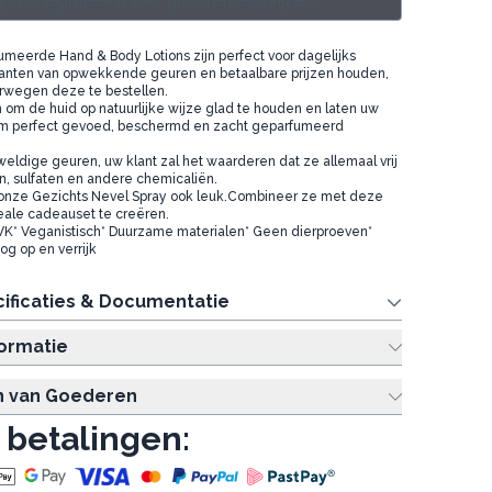
 in of registreer u voor groothandelsprijzen.
umeerde Hand & Body Lotions zijn perfect voor dagelijks
klanten van opwekkende geuren en betaalbare prijzen houden,
rwegen deze te bestellen.
 om de huid op natuurlijke wijze glad te houden en laten uw
m perfect gevoed, beschermd en zacht geparfumeerd
eldige geuren, uw klant zal het waarderen dat ze allemaal vrij
n, sulfaten en andere chemicaliën.
 onze
Gezichts Nevel Spray
ook leuk.Combineer ze met deze
eale cadeauset te creëren.
 VK* Veganistisch* Duurzame materialen* Geen dierproeven*
g op en verrijk
ificaties & Documentatie
formatie
n van Goederen
 betalingen: