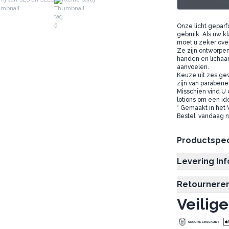
Log
Onze licht geparf
gebruik. Als uw 
moet u zeker ove
Ze zijn ontworpen
handen en lichaa
aanvoelen.
Keuze uit zes gew
zijn van parabene
Misschien vind U
lotions om een id
* Gemaakt in het
Bestel vandaag no
Productspec
Levering In
Retournere
Veilige