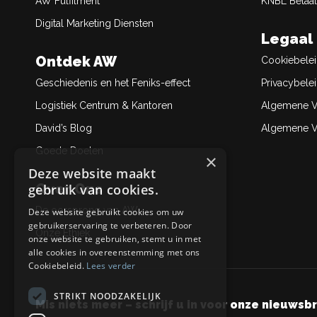
AW Fulfilment
KNBL Betaal
Digital Marketing Diensten
Legaal
Ontdek AW
Cookiebele
Geschiedenis en het Feniks-effect
Privacybele
Logistiek Centrum & Kantoren
Algemene V
David’s Blog
Algemene Ve
Goede Doelen
×
Deze website maakt
Over Ons
gebruik van cookies.
De oorsprong van AW
Deze website gebruikt cookies om uw
gebruikerservaring te verbeteren. Door
Onze Ethiek
onze website te gebruiken, stemt u in met
alle cookies in overeenstemming met ons
Cookiebeleid.
Lees verder
STRIKT NOODZAKELIJK
Mis niets meer – schrijf u in voor onze nieuwsbr