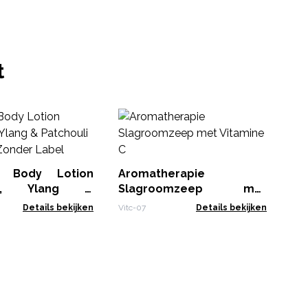
t
Ha
Ma
Pa
AHB
 Body Lotion
Aromatherapie
ijn, Ylang &
Slagroomzeep met
li - 250ml -
Vitamine C
Details bekijken
Vitc-07
Details bekijken
abel