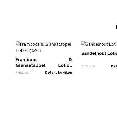
Sandelhout Loti
Framboos &
Granaatappel Lotion
FHBL-06
Det
300ml
FHBL-04
Details bekijken