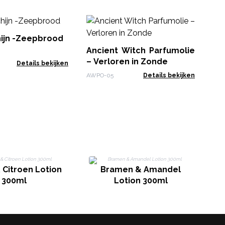
An
– 
ijn -Zeepbrood
Ancient Witch Parfumolie
AWP
– Verloren in Zonde
Details bekijken
AWPO-05
Details bekijken
 Citroen Lotion
Bramen & Amandel
300ml
Lotion 300ml