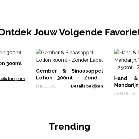
Ontdek Jouw Volgende Favorie
on 300ml
Gember & Sinaasappel
Lotion 300ml - Zonder
Hand &
ails bekijken
Label
Mandar
FHBLUL-01
Details bekijken
Patchou
AHBLUL-02
Zonder L
Trending