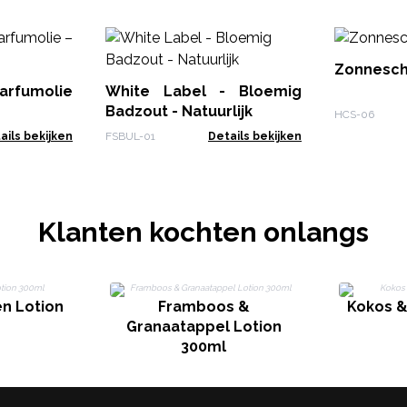
Zonnesch
arfumolie
White Label - Bloemig
Badzout - Natuurlijk
HCS-06
ails bekijken
FSBUL-01
Details bekijken
Klanten kochten onlangs
n Lotion
Framboos &
Kokos &
Granaatappel Lotion
300ml