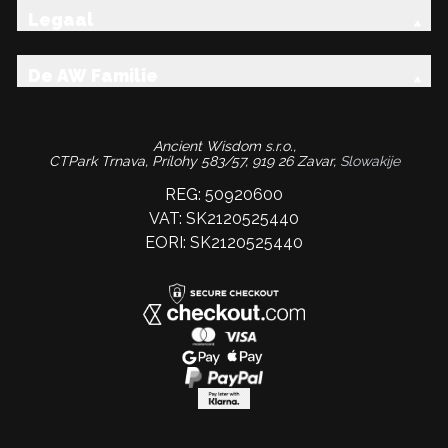
Legaal
De AW Familie
Ancient Wisdom s.r.o.,
CTPark Trnava, Prílohy 583/57, 919 26 Zavar,
Slowakije
REG: 50920600
VAT: SK2120525440
EORI: SK2120525440