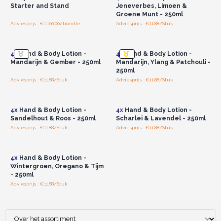
Starter and Stand
Jeneverbes, Limoen &
Groene Munt - 250ml
Adviesprijs : €1,160.00/bundle
Adviesprijs : €11.88/Stuk
Log in of registreer u voor
Log in of registreer u voor
groothandelsprijzen.
groothandelsprijzen.
4x
Hand & Body Lotion -
4x
Hand & Body Lotion -
Mandarijn & Gember - 250ml
Mandarijn, Ylang & Patchouli -
250ml
Adviesprijs : €11.88/Stuk
Adviesprijs : €11.88/Stuk
Log in of registreer u voor
Log in of registreer u voor
groothandelsprijzen.
groothandelsprijzen.
4x
Hand & Body Lotion -
4x
Hand & Body Lotion -
Sandelhout & Roos - 250ml
Scharlei & Lavendel - 250ml
Adviesprijs : €11.88/Stuk
Adviesprijs : €11.88/Stuk
Log in of registreer u voor
groothandelsprijzen.
4x
Hand & Body Lotion -
Wintergroen, Oregano & Tijm
- 250ml
Adviesprijs : €11.88/Stuk