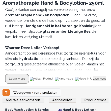
Aromatherapie Hand & Bodylotion- 250ml
Geef je klanten een dagelijkse verwenervaring met onze
aromatherapie hand- en bodylotion
— een luxueuze,
voedende formule die de huid diep hydrateert en de geest tot
rust brengt.
Handgemaakt in het Verenigd Koninkrijk
en
verpakt in een stijlvolle
glazen amberkleurige fles
die
kwaliteit en verfijning uitstraalt.
Waarom Deze Lotion Verkoopt
Aangebracht op net gereinigde huid zorgt de rijke textuur voor
directe hydratatie
die de hele dag aanhoudt. Dankzij de
zorgvuldig geselecteerde etherische oliën voelen klanten het
verschil meteen — zachte, soepele huid met een heerlijke
geur die nog lang blijft hangen.
Learn more
Artisan Product
Handmade
Made In UK
Lees meer
Weergeven
7
van
7
producten
Log in of registreer u voor
Log in of registreer u voor
Nieuwe aankomsten
Aanbevolen
Productcode
groothandelsprijzen.
groothandelsprijzen.
Body Wash Lotion & Scrubs
4x
Hand & Body Lotion -