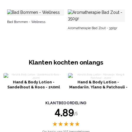
Ar
Bad Bommen - Wellness
2
Aromatherapie Bad Zout - 350gr
Klanten kochten onlangs
Hand & Body Lotion -
Hand & Body Lotion -
Sandelhout & Roos - 250ml
Mandarijn, Ylang & Patchouli -
250ml
KLANTBEOORDELING
4.89
/5
★
★
★
★
★
★
★
★
★
★
Op basis van 107 beoordelingen