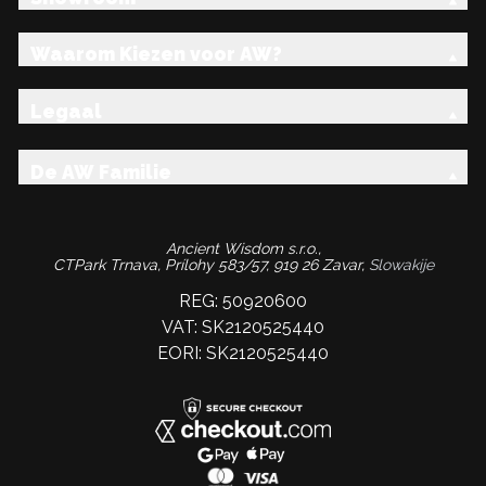
Waarom Kiezen voor AW?
Legaal
De AW Familie
Ancient Wisdom s.r.o.,
CTPark Trnava, Prílohy 583/57, 919 26 Zavar,
Slowakije
REG: 50920600
VAT: SK2120525440
EORI: SK2120525440