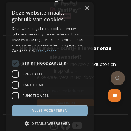
×
Deze website maakt
gebruik van cookies.
Deze website gebruikt cookies om uw
gebruikerservaring te verbeteren. Door
onze website te gebruiken, stemt u in met
alle cookies in overeenstemming met ons
Mis niets meer – schrijf u in voor onze
Cookiebeleid.
Lees verder
nieuwsbrief!
STRIKT NOODZAKELIJK
Exclusieve aanbiedingen, nieuwe producten en
inspiratie –
PRESTATIE
elke week vers in uw inbox.
TARGETING
Email address
FUNCTIONEEL
Abonneren
ALLES ACCEPTEREN
DETAILS WEERGEVEN