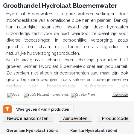
Groothandel Hydrolaat Bloemenwater
Hydrolaat Bloemwaters zijn pure wateren verkregen door
stoomdestillatie van aromatische bloemen en planten. Dankzij
hun natuurlijke botanische inhoud zijn deze hydrolaten
uitzonderlijk zacht voor de huid, waardoor ze ideaal zijn voor
diverse toepassingen in persoonlijke verzorging, zoals
gezichts- en lichaamsmists, toners en als ingrediënt in
natuurlijke huidverzorgingsproducten.
Nu de vraag naar schone, chemische-vrije producten blijft
groeien, winnen Hydrolaat Bloemwaters snel aan populariteit.
Ze spreken niet alleen eindconsumenten aan, maar zijn ook
gewild bij kleine bedrijven zoals salon- en spa-eigenaren en
merken voor handgemaakte huidverzorging die
hoogwaardige, natuurlijke ingrediënten waarderen. Als retailer
Vegan
100% Natural Ingredients
Cruelty Free
Lees meer
kan het aanbieden van deze collectie uw assortiment
uitbreiden en waarde toevoegen aan uw catalogus. Wij bieden
Weergeven
5
van
5
producten
een volledige variëteit (pepermunt, geranium, kamille, lavendel
Log in of registreer u voor
Log in of registreer u voor
Nieuwe aankomsten
Aanbevolen
Productcode
en roos) tegen concurrerende groothandelsprijzen, zodat u
groothandelsprijzen.
groothandelsprijzen.
optimale marges kunt behalen bij bulkaankopen.
Geranium Hydrolaat 100ml
Kamille Hydrolaat 100ml
Belangrijkste productkenmerken: