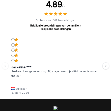
4.89
/5
★
★
★
★
★
★
★
★
★
★
Op basis van 107 beoordelingen
Bekijk alle beoordelingen van de familie
Bekijk alle beoordelingen
Jackeline ***
Snelle en keurige verzending. Bij vragen wordt je altijd netjes te woord
gestaan
Alkmaar
27 april 2026