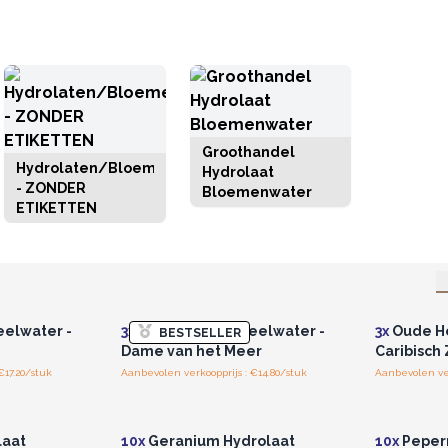
Groothandel
Hydrolaten/Bloemenwater
Hydrolaat
- ZONDER
Bloemenwater
ETIKETTEN
r u voor
Log in of registreer u voor
Log in 
jzen.
groothandelsprijzen.
groo
eelwater -
3x
Oude Heks Ritueelwater -
3x
Oude He
BESTSELLER
Dame van het Meer
Caribisch
€17.20/stuk
Aanbevolen verkoopprijs : €14.80/stuk
Aanbevolen ver
r u voor
Log in of registreer u voor
Log in 
jzen.
groothandelsprijzen.
groo
laat
10x
Geranium Hydrolaat
10x
Peper