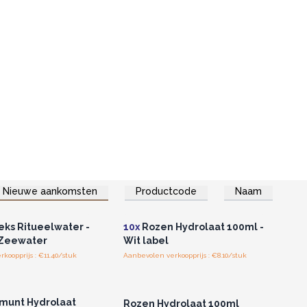
Nieuwe aankomsten
Productcode
Naam
of registreer u voor
Log in of registreer u voor
thandelsprijzen.
groothandelsprijzen.
ks Ritueelwater -
10x
Rozen Hydrolaat 100ml -
 Zeewater
Wit label
koopprijs : €11.40/stuk
Aanbevolen verkoopprijs : €8.10/stuk
of registreer u voor
Log in of registreer u voor
thandelsprijzen.
groothandelsprijzen.
munt Hydrolaat
Rozen Hydrolaat 100ml