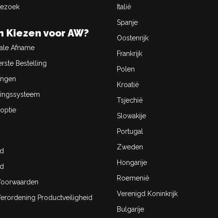
Bezoek
Italië
Spanje
 Kiezen voor AW?
Oostenrijk
ale Afname
Frankrijk
rste Bestelling
Polen
ingen
Kroatië
ingssysteem
Tsjechië
optie
Slowakije
Portugal
Zweden
id
Hongarije
id
Roemenië
oorwaarden
Verenigd Koninkrijk
rordening Productveiligheid
Bulgarije