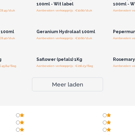
100ml - Wit label
100ml - Wi
€8.45/stuk
Aanbevolen verkoopprijs : €10.60/stuk
Aanbevolen ver
r u voor
Log in of registreer u voor
Log in 
jzen.
groothandelsprijzen.
groo
 100ml
Geranium Hydrolaat 100ml
Pepermun
€8.40/stuk
Aanbevolen verkoopprijs : €10.60/stuk
Aanbevolen ver
r u voor
Log in of registreer u voor
Log in 
jzen.
groothandelsprijzen.
groo
g
Saflower (petals) 1Kg
Rosemary 
 €45.84/Bag
Aanbevolen verkoopprijs : €216.23/Bag
Aanbevolen ver
Meer laden