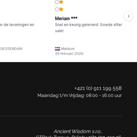
Meriam ***
er de leveringen en
Snel en keurig geleverd. Goede after
sale!
GIESSENDAM
Makkum
26 februari 2026
+421 (0) 911 199 558
Maandag t/m Vrijdag: 08:00 - 16:00 uur
Ancient Wisdom s.r.o.,