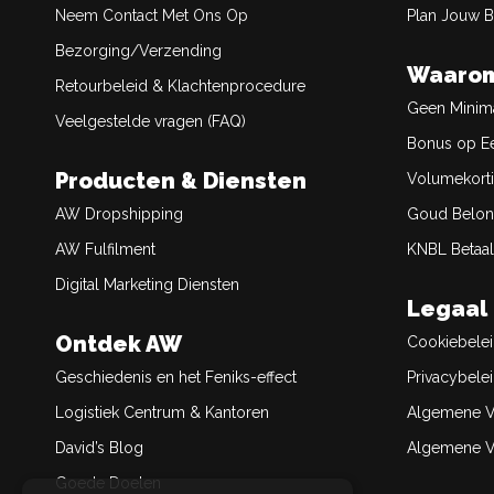
Neem Contact Met Ons Op
Plan Jouw 
Bezorging/Verzending
Waarom
Retourbeleid & Klachtenprocedure
Geen Minim
Veelgestelde vragen (FAQ)
Bonus op Ee
Producten & Diensten
Volumekort
AW Dropshipping
Goud Belon
AW Fulfilment
KNBL Betaal
Digital Marketing Diensten
Legaal
Ontdek AW
Cookiebele
Geschiedenis en het Feniks-effect
Privacybele
Logistiek Centrum & Kantoren
Algemene V
David’s Blog
Algemene Ve
Goede Doelen