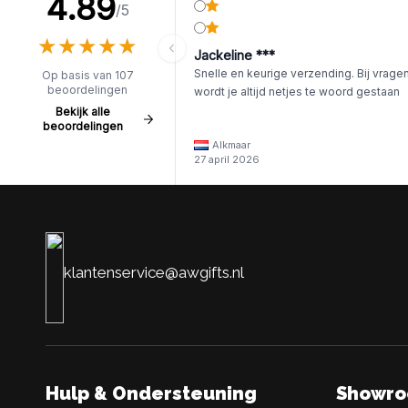
4.89
/5
★
★
★
★
★
★
★
★
★
★
Jackeline ***
Snelle en keurige verzending. Bij vrage
Op basis van 107
beoordelingen
wordt je altijd netjes te woord gestaan
Bekijk alle
beoordelingen
Alkmaar
27 april 2026
klantenservice@awgifts.nl
Hulp & Ondersteuning
Showr