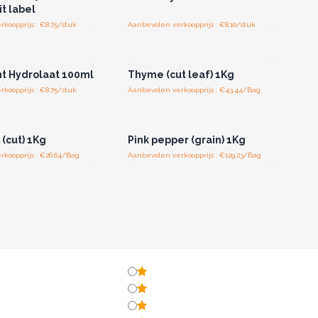
t label
koopprijs : €8.75/stuk
Aanbevolen verkoopprijs : €8.10/stuk
of registreer u voor
Log in of registreer u voor
thandelsprijzen.
groothandelsprijzen.
t Hydrolaat 100ml
Thyme (cut leaf) 1Kg
koopprijs : €8.75/stuk
Aanbevolen verkoopprijs : €43.44/Bag
of registreer u voor
Log in of registreer u voor
thandelsprijzen.
groothandelsprijzen.
(cut) 1Kg
Pink pepper (grain) 1Kg
koopprijs : €26.64/Bag
Aanbevolen verkoopprijs : €129.23/Bag