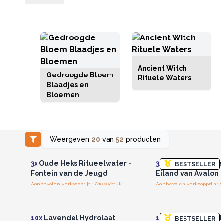
Ancient Witch
Gedroogde Bloem
Rituele Waters
Blaadjes en
Bloemen
Weergeven
20
van
52
producten
Log in of registreer u voor
Log in of registree
groothandelsprijzen.
groothandelspri
3x
Oude Heks Ritueelwater -
3x
Oude Heks Ritu
BESTSELLER
Fontein van de Jeugd
Eiland van Avalon
Aanbevolen verkoopprijs : €10.00/stuk
Aanbevolen verkoopprijs : 
Log in of registreer u voor
Log in of registree
groothandelsprijzen.
groothandelspri
10x
Lavendel Hydrolaat
10x
Kamille Hydro
BESTSELLER