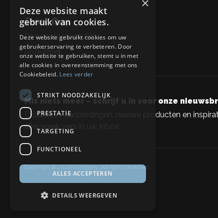
×
Deze website maakt
Over Ons
gebruik van cookies.
De oorsprong van AW
Deze website gebruikt cookies om uw
gebruikerservaring te verbeteren. Door
Onze Ethiek
onze website te gebruiken, stemt u in met
alle cookies in overeenstemming met ons
Cookiebeleid.
Lees verder
STRIKT NOODZAKELIJK
Mis niets meer – schrijf u in voor onze nieuwsbr
PRESTATIE
Exclusieve aanbiedingen, nieuwe producten en inspirat
elke week vers in uw inbox.
TARGETING
FUNCTIONEEL
Copyright © 2026 Company, All rights reserved.
ALLES ACCEPTEREN
DETAILS WEERGEVEN