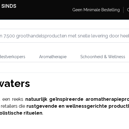
 SINDS
Geen Minimale Bestelling
G
estverkopers
Aromatherapie
Schoonheid & Wellness
waters
t een reeks
natuurlijk geïnspireerde aromatherapiepr
retailers die
rustgevende en wellnessgerichte productl
listische rituelen
.