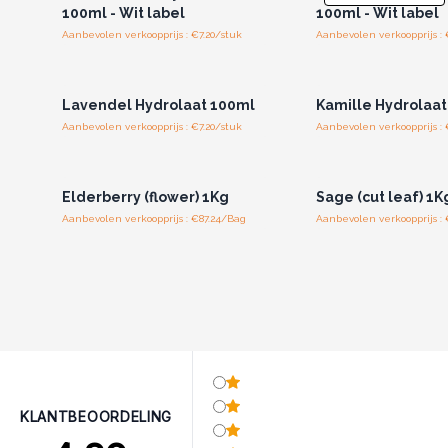
100ml - Wit label
100ml - Wit label
Aanbevolen verkoopprijs : €7.20/stuk
Aanbevolen verkoopprijs : 
Log in of registreer u voor
Log in of registree
groothandelsprijzen.
groothandelspri
Lavendel Hydrolaat 100ml
Kamille Hydrolaat
Aanbevolen verkoopprijs : €7.20/stuk
Aanbevolen verkoopprijs : 
Log in of registreer u voor
Log in of registree
groothandelsprijzen.
groothandelspri
Elderberry (flower) 1Kg
Sage (cut leaf) 1K
Aanbevolen verkoopprijs : €87.24/Bag
Aanbevolen verkoopprijs :
KLANTBEOORDELING