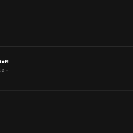
ief!
ie –