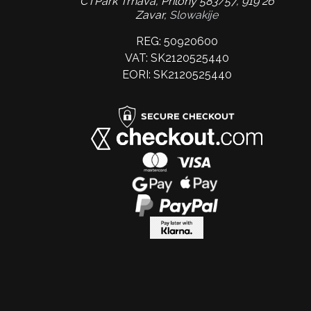
CTPark Trnava, Prílohy 583/57, 919 26
Zavar,
Slowakije
REG: 50920600
VAT: SK2120525440
EORI: SK2120525440