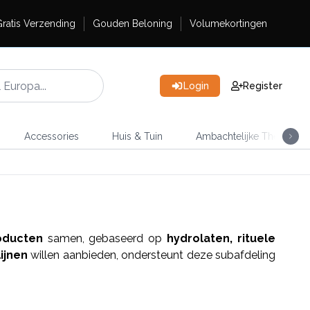
ratis Verzending
Gouden Beloning
Volumekortingen
Login
Register
Accessories
Huis & Tuin
Ambachtelijke Thee
oducten
samen, gebaseerd op
hydrolaten, rituele
ijnen
willen aanbieden, ondersteunt deze subafdeling