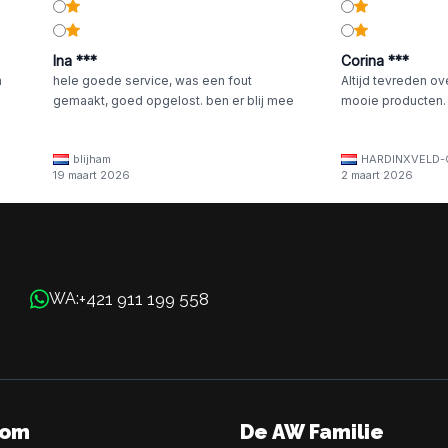
Ina ***
Corina ***
n
hele goede service, was een fout
Altijd tevreden ov
gemaakt, goed opgelost. ben er blij mee
mooie producten.
blijham
HARDINXVELD-
19 maart 2026
2 maart 2026
+421 911 199 558
WA:
oom
De AW Familie