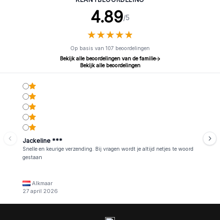
4.89
/5
★
★
★
★
★
★
★
★
★
★
Op basis van 107 beoordelingen
Bekijk alle beoordelingen van de familie
Bekijk alle beoordelingen
Jackeline ***
Snelle en keurige verzending. Bij vragen wordt je altijd netjes te woord
gestaan
Alkmaar
27 april 2026