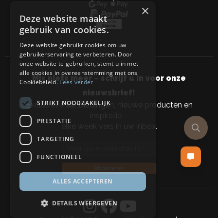
×
Deze website maakt
gebruik van cookies.
Deze website gebruikt cookies om uw
gebruikerservaring te verbeteren. Door
onze website te gebruiken, stemt u in met
alle cookies in overeenstemming met ons
Mis niets meer – schrijf u in voor onze
Cookiebeleid.
Lees verder
nieuwsbrief!
STRIKT NOODZAKELIJK
Exclusieve aanbiedingen, nieuwe producten en
inspiratie –
PRESTATIE
elke week vers in uw inbox.
TARGETING
Email address
FUNCTIONEEL
Abonneren
ALLES ACCEPTEREN
DETAILS WEERGEVEN