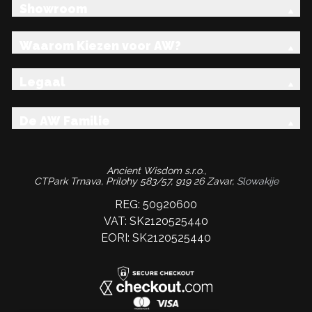
Showroom
Waarom Kiezen voor AW?
Legaal
De AW Familie
Ancient Wisdom s.r.o.,
CTPark Trnava, Prílohy 583/57, 919 26 Zavar,
Slowakije
REG: 50920600
VAT: SK2120525440
EORI: SK2120525440