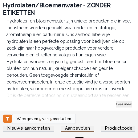
Hydrolaten/Bloemenwater - ZONDER
ETIKETTEN
Hydrolaten en bloemenwater zijn unieke producten die in veel
industrieën worden gebruikt, waaronder cosmetologie,
aromatherapie en parfumerie. Ons aanbod labelvrije
hydrolaten is een perfecte oplossing voor bedrijven die op
zoek zijn naar hoogwaardige producten voor verdere
verwerking en etikettering volgens hun eigen visie.
Hydrolaten worden zorgvuldig gedestilleerd uit bloemen en
planten om hun natuurlijke eigenschappen en geur te
behouden. Geen toegevoegde chemicaliën of
conserveermiddelen. In onze collectie vind je diverse soorten
hydrolaten, waaronder de meest populaire roos en lavendel.
Dit is de perfecte oplossing om uw aanbod aan te passen aan
de verschillende klantbehoeften.
Lees meer
Onze bloemenwaters worden geleverd zonder labels en
markeringen, waardoor u volledige controle heeft over de
Weergeven
5
van
5
producten
etikettering van uw product. Je kunt ze personaliseren volgens
Log in of registreer u voor
Log in of registreer u voor
Nieuwe aankomsten
Aanbevolen
Productcode
groothandelsprijzen.
groothandelsprijzen.
je eigen merk. Hydrolaten kunnen worden gebruikt in
cosmetica, huidverzorgingsproducten en in aromatherapie. Ze