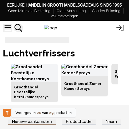
EERLIJKE HANDEL IN GROOTHANDELSCADEAUS SINDS 1995
Geen Minimale Bestelling
Gratis Verzending
Gouden Beloning
Volumekortingen
Luchtverfrissers
Luchtverfrissers
Grootha
Frisse 
Groothandel Zomer
Groothandel
Kamer Sprays
Feestelijke
Kerstkamersprays
Weergeven
20
van
29
producten
Log in of registreer u voor
Log in of registreer u voor
Nieuwe aankomsten
Productcode
Naam
groothandelsprijzen.
groothandelsprijzen.