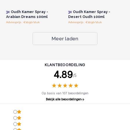
groothandelsprijzen.
groothandelsprijzen.
3x
Oudh Kamer Spray -
3x
Oudh Kamer Spray -
Arabian Dreams 100ml
Desert Oudh 100ml
Adviesprijs : €10.50/stuk
Adviesprijs : €10.50/stuk
Meer laden
KLANTBEOORDELING
4.89
/5
★
★
★
★
★
★
★
★
★
★
Op basis van 107 beoordelingen
Bekijk alle beoordelingen