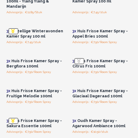
100ml - Ylang Ylang &
Kamer Spray 100 ml
Mandarijn
Adviesprijs : €11.85/Stuk
Adviesprijs : €7.45/stuk
Log in of registreer u voor
Log in of registreer u voor
groothandelsprijzen.
groothandelsprijzen.
3x
Gezellige Winteravonden
3x
Huis Frisse Kamer Spray -
Kamer Spray 100 ml
Appel Bries 100ml
Adviesprijs : €7.45/stuk
Adviesprijs : €7.50/Room Spray
Log in of registreer u voor
Log in of registreer u voor
groothandelsprijzen.
groothandelsprijzen.
3x
Huis Frisse Kamer Spray -
3x
Huis Frisse Kamer Spray -
Bergflora 100ml
Citrus Fris 100ml
Adviesprijs : €7.50/Room Spray
Adviesprijs : €7.50/Room Spray
Log in of registreer u voor
Log in of registreer u voor
groothandelsprijzen.
groothandelsprijzen.
3x
Huis Frisse Kamer Spray -
3x
Huis Frisse Kamer Spray -
Fruitige Melodie 100ml
Glaciaal Dageraad 100ml
Adviesprijs : €7.50/Room Spray
Adviesprijs : €7.50/Room Spray
Log in of registreer u voor
Log in of registreer u voor
groothandelsprijzen.
groothandelsprijzen.
3x
Huis Frisse Kamer Spray -
3x
Oudh Kamer Spray -
Sakura Essentie 100ml
Agarwood Ambiance 100ml
Adviesprijs : €7.50/Room Spray
Adviesprijs : €10.50/stuk
Log in of registreer u voor
Log in of registreer u voor