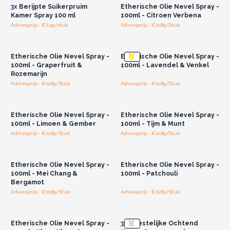
3x
Berijpte Suikerpruim
Etherische Olie Nevel Spray -
Kamer Spray 100 ml
100ml - Citroen Verbena
Adviesprijs : €7.45/stuk
Adviesprijs : €11.85/Stuk
Log in of registreer u voor
Log in of registreer u voor
groothandelsprijzen.
groothandelsprijzen.
Etherische Olie Nevel Spray -
Etherische Olie Nevel Spray -
100ml - Graperfruit &
100ml - Lavendel & Venkel
Rozemarijn
Adviesprijs : €11.85/Stuk
Adviesprijs : €11.85/Stuk
Log in of registreer u voor
Log in of registreer u voor
groothandelsprijzen.
groothandelsprijzen.
Etherische Olie Nevel Spray -
Etherische Olie Nevel Spray -
100ml - Limoen & Gember
100ml - Tijm & Munt
Adviesprijs : €11.85/Stuk
Adviesprijs : €11.85/Stuk
Log in of registreer u voor
Log in of registreer u voor
groothandelsprijzen.
groothandelsprijzen.
Etherische Olie Nevel Spray -
Etherische Olie Nevel Spray -
100ml - Mei Chang &
100ml - Patchouli
Bergamot
Adviesprijs : €11.85/Stuk
Adviesprijs : €11.85/Stuk
Log in of registreer u voor
Log in of registreer u voor
groothandelsprijzen.
groothandelsprijzen.
Etherische Olie Nevel Spray -
3x
Feestelijke Ochtend