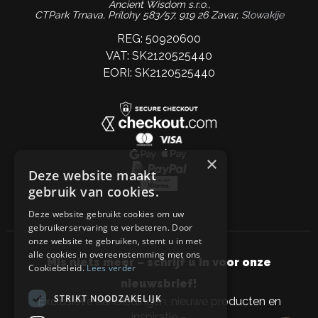
Ancient Wisdom s.r.o.,
CTPark Trnava, Prílohy 583/57, 919 26 Zavar,
Slowakije
REG: 50920600
VAT: SK2120525440
EORI: SK2120525440
×
Deze website maakt
gebruik van cookies.
Deze website gebruikt cookies om uw
gebruikerservaring te verbeteren. Door
onze website te gebruiken, stemt u in met
alle cookies in overeenstemming met ons
Mis niets meer – schrijf u in voor onze
Cookiebeleid.
Lees verder
nieuwsbrief!
STRIKT NOODZAKELIJK
Exclusieve aanbiedingen, nieuwe producten en
inspiratie –