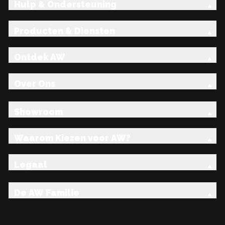
Hulp & Ondersteuning
Producten & Diensten
Ontdek AW
Over Ons
Showroom
Waarom Kiezen voor AW?
Legaal
De AW Familie