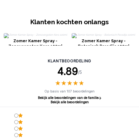
Klanten kochten onlangs
Zomer Kamer Spray -
Zomer Kamer Spray -
Zonovergoten Kers 100ml
Botanisch Paradijs 100ml
KLANTBEOORDELING
4.89
/5
★
★
★
★
★
★
★
★
★
★
Op basis van 107 beoordelingen
Bekijk alle beoordelingen van de familie
Bekijk alle beoordelingen