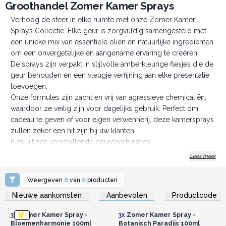
Groothandel Zomer Kamer Sprays
Verhoog de sfeer in elke ruimte met onze Zomer Kamer
Sprays Collectie. Elke geur is zorgvuldig samengesteld met
een unieke mix van essentiële oliën en natuurlijke ingrediënten
om een onvergetelijke en aangename ervaring te creëren.
De sprays zijn verpakt in stijlvolle amberkleurige flesjes die de
geur behouden en een vleugje verfijning aan elke presentatie
toevoegen.
Onze formules zijn zacht en vrij van agressieve chemicaliën,
waardoor ze veilig zijn voor dagelijks gebruik. Perfect om
cadeau te geven of voor eigen verwennerij, deze kamersprays
zullen zeker een hit zijn bij uw klanten.
Kies uit zes verschillende geurcombinaties:
🔸 Patchouli Bos: Een uitnodigende mix van aardse en zoete
Lees meer
noten die een aardse en comfortabele sfeer creëert.
🔸 Bloemenharmonie: Een prachtig boeket van
Weergeven
6
van
6
producten
bloemengeuren dat een vleugje elegantie en sereniteit
Log in of registreer u voor
Log in of registreer u voor
Nieuwe aankomsten
Aanbevolen
Productcode
groothandelsprijzen.
groothandelsprijzen.
toevoegt.
🔸 Zonovergoten Kers: Een heldere en zoete geur die de
3x
Zomer Kamer Spray -
3x
Zomer Kamer Spray -
vreugdevolle essentie van zonnige dagen vastlegt.
Bloemenharmonie 100ml
Botanisch Paradijs 100ml