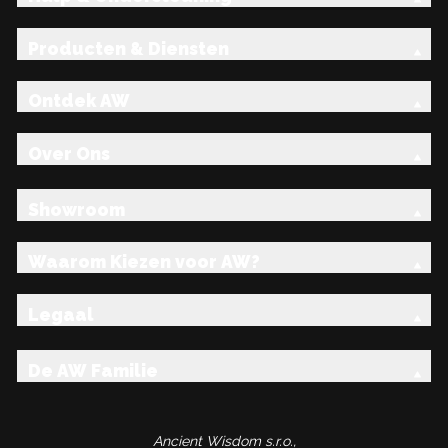
Producten & Diensten
Ontdek AW
Over Ons
Showroom
Waarom Kiezen voor AW?
Legaal
De AW Familie
Ancient Wisdom s.r.o.,