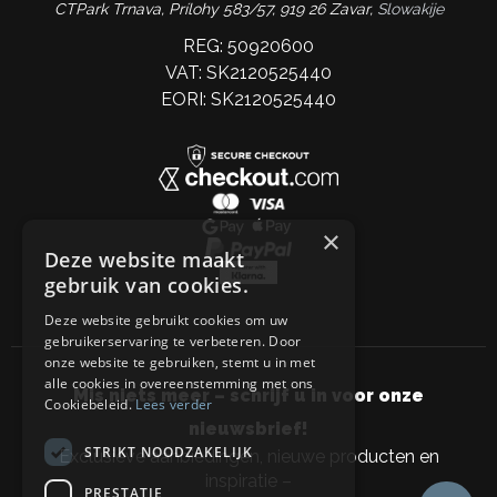
CTPark Trnava, Prílohy 583/57, 919 26 Zavar,
Slowakije
REG: 50920600
VAT: SK2120525440
EORI: SK2120525440
×
Deze website maakt
gebruik van cookies.
Deze website gebruikt cookies om uw
gebruikerservaring te verbeteren. Door
onze website te gebruiken, stemt u in met
alle cookies in overeenstemming met ons
Mis niets meer – schrijf u in voor onze
Cookiebeleid.
Lees verder
nieuwsbrief!
STRIKT NOODZAKELIJK
Exclusieve aanbiedingen, nieuwe producten en
inspiratie –
PRESTATIE