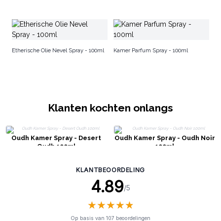
Gr
Ke
Etherische Olie Nevel Spray - 100ml
Kamer Parfum Spray - 100ml
Klanten kochten onlangs
Oudh Kamer Spray - Desert
Oudh Kamer Spray - Oudh Noir
Oudh 100ml
100ml
KLANTBEOORDELING
4.89
/5
★
★
★
★
★
★
★
★
★
★
Op basis van 107 beoordelingen