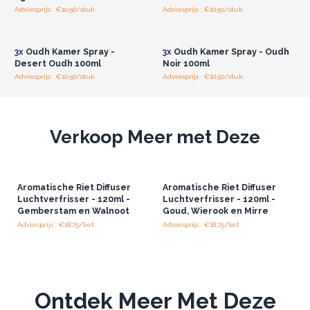
bieden deze kamersprays dezelfde luxe ervaring voor
Adviesprijs : €10.50/stuk
Adviesprijs : €10.50/stuk
Log in of registreer u voor
Log in of registreer u voor
een betaalbare prijs. Voorzie je voorraad nu en geef je
groothandelsprijzen.
groothandelsprijzen.
klanten een onvergetelijke Oudh ervaring zonder de
3x
Oudh Kamer Spray -
3x
Oudh Kamer Spray - Oudh
bank te breken!
Desert Oudh 100ml
Noir 100ml
Adviesprijs : €10.50/stuk
Adviesprijs : €10.50/stuk
Verkoop Meer met Deze
Aromatische Riet Diffuser
Aromatische Riet Diffuser
Luchtverfrisser - 120ml -
Luchtverfrisser - 120ml -
Gemberstam en Walnoot
Goud, Wierook en Mirre
Adviesprijs : €18.75/Set
Adviesprijs : €18.75/Set
Ontdek Meer Met Deze