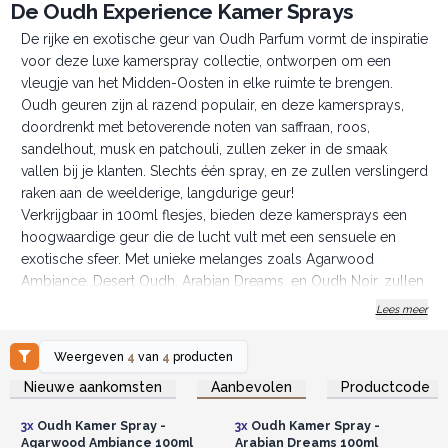
De Oudh Experience Kamer Sprays
De rijke en exotische geur van Oudh Parfum vormt de inspiratie
voor deze luxe kamerspray collectie, ontworpen om een
vleugje van het Midden-Oosten in elke ruimte te brengen.
Oudh geuren zijn al razend populair, en deze kamersprays,
doordrenkt met betoverende noten van saffraan, roos,
sandelhout, musk en patchouli, zullen zeker in de smaak
vallen bij je klanten. Slechts één spray, en ze zullen verslingerd
raken aan de weelderige, langdurige geur!
Verkrijgbaar in 100ml flesjes, bieden deze kamersprays een
hoogwaardige geur die de lucht vult met een sensuele en
exotische sfeer. Met unieke melanges zoals Agarwood
Ambiance, Desert Oudh, Arabian Dreams, en Oudh Noir, zullen
je klanten genieten van het kiezen van hun favoriete geur.
Lees meer
We kunnen het niet laten om te zeggen—deze sprays zijn het
toppunt van sensuele geuren. Perfect voor elke kamer, maar
Weergeven
4
van
4
producten
vooral geschikt voor de slaapkamer. Ze voegen een rijke,
Log in of registreer u voor
Log in of registreer u voor
Nieuwe aankomsten
Aanbevolen
Productcode
groothandelsprijzen.
groothandelsprijzen.
aromatische toets toe aan lakens of linnengoed. Je klanten
zullen dol zijn op de zwoele sfeer die deze sprays creëren.
3x
Oudh Kamer Spray -
3x
Oudh Kamer Spray -
Hoewel pure Oudh parfums bekend staan als prijzig,
Agarwood Ambiance 100ml
Arabian Dreams 100ml