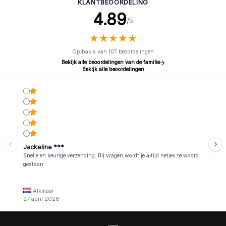
KLANTBEOORDELING
4.89
/5
★
★
★
★
★
★
★
★
★
★
Op basis van 107 beoordelingen
Bekijk alle beoordelingen van de familie
Bekijk alle beoordelingen
Jackeline ***
Snelle en keurige verzending. Bij vragen wordt je altijd netjes te woord
gestaan
Alkmaar
27 april 2026