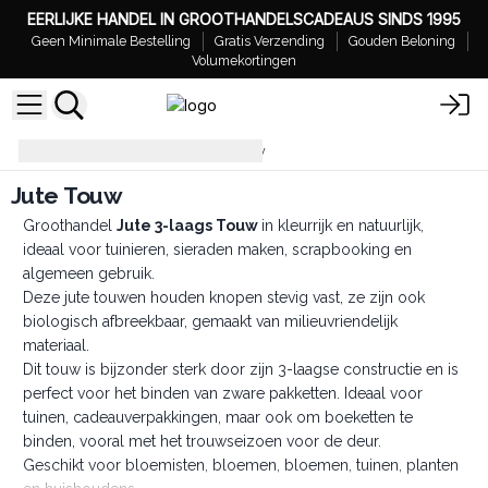
EERLIJKE HANDEL IN GROOTHANDELSCADEAUS SINDS 1995
Geen Minimale Bestelling
Gratis Verzending
Gouden Beloning
Volumekortingen
Ribbons & Twines
Jute Touw
Jute Touw
Groothandel
Jute 3-laags Touw
in kleurrijk en natuurlijk,
ideaal voor tuinieren, sieraden maken, scrapbooking en
algemeen gebruik.
Deze jute touwen houden knopen stevig vast, ze zijn ook
biologisch afbreekbaar, gemaakt van milieuvriendelijk
materiaal.
Dit touw is bijzonder sterk door zijn 3-laagse constructie en is
perfect voor het binden van zware pakketten. Ideaal voor
tuinen, cadeauverpakkingen, maar ook om boeketten te
binden, vooral met het trouwseizoen voor de deur.
Geschikt voor bloemisten, bloemen, bloemen, tuinen, planten