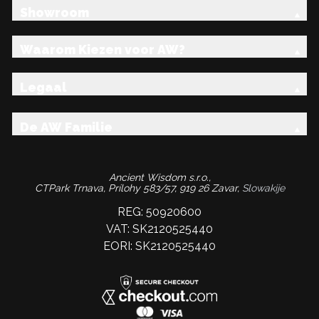
Showroom
Waarom Kiezen voor AW?
Legaal
De AW Familie
Ancient Wisdom s.r.o.,
CTPark Trnava, Prílohy 583/57, 919 26 Zavar,
Slowakije
REG: 50920600
VAT: SK2120525440
EORI: SK2120525440