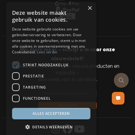
×
Deze website maakt
gebruik van cookies.
Deze website gebruikt cookies om uw
gebruikerservaring te verbeteren. Door
onze website te gebruiken, stemt u in met
alle cookies in overeenstemming met ons
Mis niets meer – schrijf u in voor onze
Cookiebeleid.
Lees verder
nieuwsbrief!
STRIKT NOODZAKELIJK
Exclusieve aanbiedingen, nieuwe producten en
inspiratie –
PRESTATIE
elke week vers in uw inbox.
TARGETING
Email address
FUNCTIONEEL
Abonneren
ALLES ACCEPTEREN
DETAILS WEERGEVEN