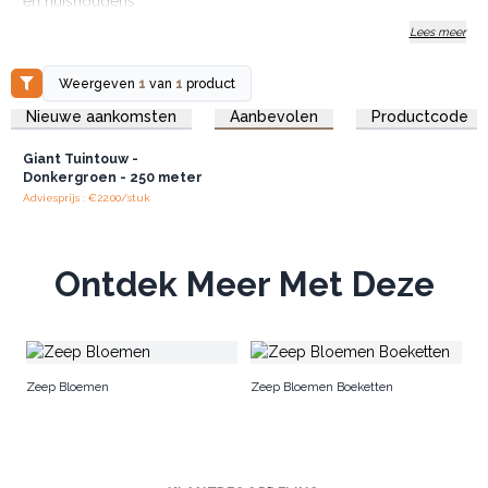
en huishoudens.
Bestel nu en win extra sales
🧶
Lees meer
Weergeven
1
van
1
product
Log in of registreer u voor
Nieuwe aankomsten
Aanbevolen
Productcode
groothandelsprijzen.
Giant Tuintouw -
Donkergroen - 250 meter
Adviesprijs : €22.00/stuk
Ontdek Meer Met Deze
Ho
Zeep Bloemen
Zeep Bloemen Boeketten