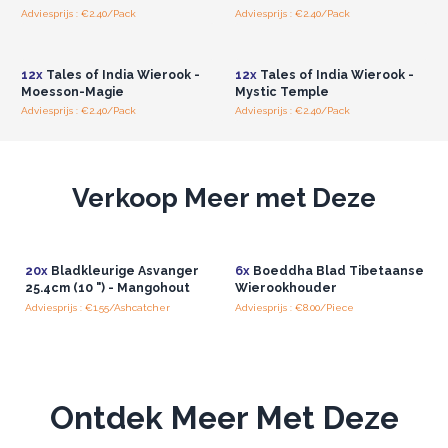
Adviesprijs : €2.40/Pack
Adviesprijs : €2.40/Pack
Log in of registreer u voor
Log in of registreer u voor
groothandelsprijzen.
groothandelsprijzen.
12x
Tales of India Wierook -
12x
Tales of India Wierook -
Moesson-Magie
Mystic Temple
Adviesprijs : €2.40/Pack
Adviesprijs : €2.40/Pack
Verkoop Meer met Deze
20x
Bladkleurige Asvanger
6x
Boeddha Blad Tibetaanse
25.4cm (10 ") - Mangohout
Wierookhouder
Adviesprijs : €1.55/Ashcatcher
Adviesprijs : €8.00/Piece
Ontdek Meer Met Deze