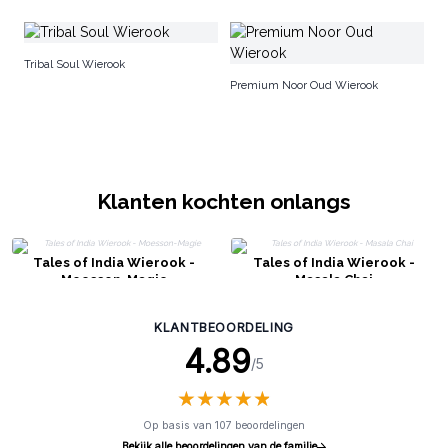
Go
Tribal Soul Wierook
Ke
Premium Noor Oud Wierook
Klanten kochten onlangs
Tales of India Wierook -
Tales of India Wierook -
Moesson-Magie
Masala Chai
KLANTBEOORDELING
4.89
/5
★
★
★
★
★
★
★
★
★
★
Op basis van 107 beoordelingen
Bekijk alle beoordelingen van de familie