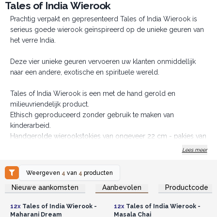
Tales of India Wierook
Prachtig verpakt en gepresenteerd Tales of India Wierook is
serieus goede wierook geïnspireerd op de unieke geuren van
het verre India.
Deze vier unieke geuren vervoeren uw klanten onmiddellijk
naar een andere, exotische en spirituele wereld.
Tales of India Wierook is een met de hand gerold en
milieuvriendelijk product.
Ethisch geproduceerd zonder gebruik te maken van
kinderarbeid.
Handgerolde wierookstokjes van ongeveer 22 cm - pakjes van
15 gram.
Lees meer
Haal de magische geuren van exotisch India in uw winkel,
bestel nu.
Weergeven
4
van
4
producten
Gemaakt voor de groothandel.
Log in of registreer u voor
Log in of registreer u voor
Nieuwe aankomsten
Aanbevolen
Productcode
groothandelsprijzen.
groothandelsprijzen.
12x
Tales of India Wierook -
12x
Tales of India Wierook -
Maharani Dream
Masala Chai