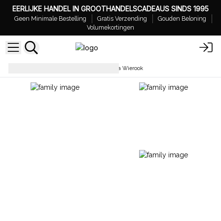
EERLIJKE HANDEL IN GROOTHANDELSCADEAUS SINDS 1995
Geen Minimale Bestelling
Gratis Verzending
Gouden Beloning
Volumekortingen
Wierookstokjes
Tales of India Wierook