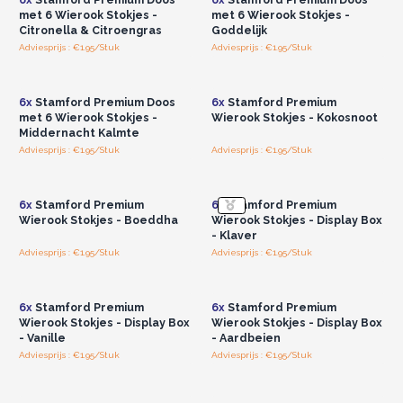
nog.
met 6 Wierook Stokjes -
met 6 Wierook Stokjes -
Gemaakt voor de groothandel.
Citronella & Citroengras
Goddelijk
Adviesprijs : €1.95/Stuk
Adviesprijs : €1.95/Stuk
Log in of registreer u voor
Log in of registreer u voor
groothandelsprijzen.
groothandelsprijzen.
6x
Stamford Premium Doos
6x
Stamford Premium
met 6 Wierook Stokjes -
Wierook Stokjes - Kokosnoot
Middernacht Kalmte
Adviesprijs : €1.95/Stuk
Adviesprijs : €1.95/Stuk
Log in of registreer u voor
Log in of registreer u voor
groothandelsprijzen.
groothandelsprijzen.
6x
Stamford Premium
6x
Stamford Premium
Wierook Stokjes - Boeddha
Wierook Stokjes - Display Box
- Klaver
Adviesprijs : €1.95/Stuk
Adviesprijs : €1.95/Stuk
Log in of registreer u voor
Log in of registreer u voor
groothandelsprijzen.
groothandelsprijzen.
6x
Stamford Premium
6x
Stamford Premium
Wierook Stokjes - Display Box
Wierook Stokjes - Display Box
- Vanille
- Aardbeien
Adviesprijs : €1.95/Stuk
Adviesprijs : €1.95/Stuk
Log in of registreer u voor
Log in of registreer u voor
groothandelsprijzen.
groothandelsprijzen.