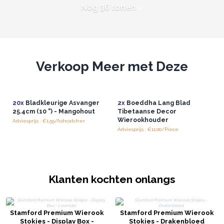
Nog 36 tonen
Verkoop Meer met Deze
20x
Bladkleurige Asvanger
2x
Boeddha Lang Blad
25.4cm (10 ") - Mangohout
Tibetaanse Decor
Wierookhouder
Adviesprijs : €1.55/Ashcatcher
Adviesprijs : €11.00/Piece
Klanten kochten onlangs
Stamford Premium Wierook
Stamford Premium Wierook
Stokjes - Display Box -
Stokjes - Drakenbloed