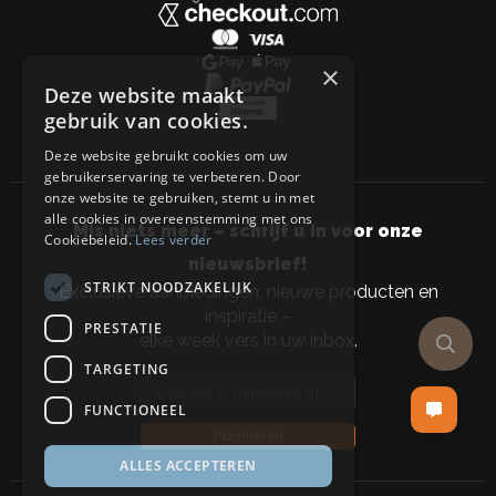
×
Deze website maakt
gebruik van cookies.
Deze website gebruikt cookies om uw
gebruikerservaring te verbeteren. Door
onze website te gebruiken, stemt u in met
alle cookies in overeenstemming met ons
Mis niets meer – schrijf u in voor onze
Cookiebeleid.
Lees verder
nieuwsbrief!
STRIKT NOODZAKELIJK
Exclusieve aanbiedingen, nieuwe producten en
inspiratie –
PRESTATIE
elke week vers in uw inbox.
TARGETING
Email address
FUNCTIONEEL
Abonneren
ALLES ACCEPTEREN