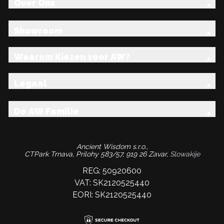
Over Ons
Showroom
Waarom Kiezen voor AW?
Legaal
De AW Familie
Ancient Wisdom s.r.o.,
CTPark Trnava, Prílohy 583/57, 919 26 Zavar,
Slowakije
REG: 50920600
VAT: SK2120525440
EORI: SK2120525440