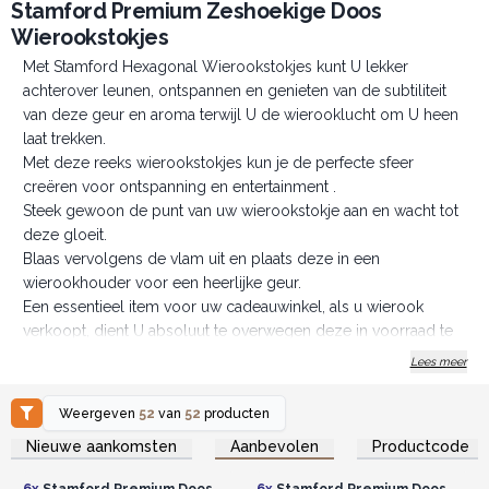
Stamford Premium Zeshoekige Doos
Wierookstokjes
Met Stamford Hexagonal Wierookstokjes kunt U lekker
achterover leunen, ontspannen en genieten van de subtiliteit
van deze geur en aroma terwijl U de wierooklucht om U heen
laat trekken.
Met deze reeks wierookstokjes kun je de perfecte sfeer
creëren voor ontspanning en entertainment .
Steek gewoon de punt van uw wierookstokje aan en wacht tot
deze gloeit.
Blaas vervolgens de vlam uit en plaats deze in een
wierookhouder voor een heerlijke geur.
Een essentieel item voor uw cadeauwinkel, als u wierook
verkoopt, dient U absoluut te overwegen deze in voorraad te
nemen.
Lees meer
Een doosje wierookstokjes bevat ongeveer 20 wierookstokjes.
Brandtijd ca. 30 minuten. per stokje.
Weergeven
52
van
52
producten
De verpakking is alleen gemaakt van grondstoffen voor de
Log in of registreer u voor
Log in of registreer u voor
Nieuwe aankomsten
Aanbevolen
Productcode
groothandelsprijzen.
groothandelsprijzen.
parfumerie en is recyclebaar.
Dus zorg voor een paar extra verkopen en bestel vandaag
6x
Stamford Premium Doos
6x
Stamford Premium Doos