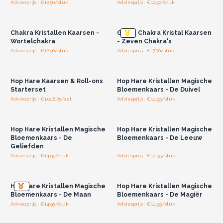
Adviesprijs : €12.50/stuk
Adviesprijs : €12.50/stuk
Log in of registreer u voor
Log in of registreer u voor
groothandelsprijzen.
groothandelsprijzen.
Chakra Kristallen Kaarsen -
Grote Chakra Kristal Kaarsen
Wortelchakra
- Zeven Chakra's
Adviesprijs : €12.50/stuk
Adviesprijs : €17.00/stuk
Log in of registreer u voor
Log in of registreer u voor
groothandelsprijzen.
groothandelsprijzen.
Hop Hare Kaarsen & Roll-ons
Hop Hare Kristallen Magische
Starterset
Bloemenkaars - De Duivel
Adviesprijs : €1,048.25/set
Adviesprijs : €14.95/stuk
Log in of registreer u voor
Log in of registreer u voor
groothandelsprijzen.
groothandelsprijzen.
Hop Hare Kristallen Magische
Hop Hare Kristallen Magische
Bloemenkaars - De
Bloemenkaars - De Leeuw
Geliefden
Adviesprijs : €14.95/stuk
Adviesprijs : €14.95/stuk
Log in of registreer u voor
Log in of registreer u voor
groothandelsprijzen.
groothandelsprijzen.
Hop Hare Kristallen Magische
Hop Hare Kristallen Magische
Bloemenkaars - De Maan
Bloemenkaars - De Magiër
Adviesprijs : €14.95/stuk
Adviesprijs : €14.95/stuk
Log in of registreer u voor
Log in of registreer u voor
groothandelsprijzen.
groothandelsprijzen.