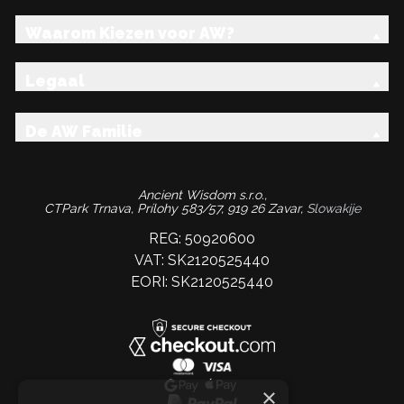
Waarom Kiezen voor AW?
Legaal
De AW Familie
Ancient Wisdom s.r.o.,
CTPark Trnava, Prílohy 583/57, 919 26 Zavar,
Slowakije
REG: 50920600
VAT: SK2120525440
EORI: SK2120525440
×