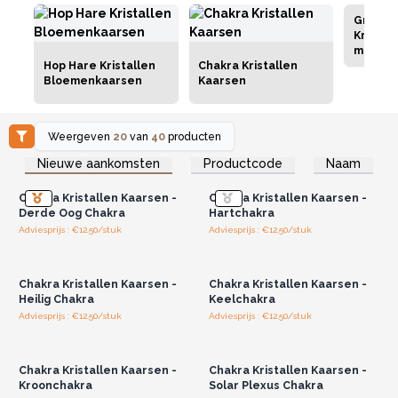
Grooth
Kristal
met Ed
Hop Hare Kristallen
Chakra Kristallen
Armban
Bloemenkaarsen
Kaarsen
Weergeven
20
van
40
producten
Log in of registreer u voor
Log in of registreer u voor
Nieuwe aankomsten
Productcode
Naam
groothandelsprijzen.
groothandelsprijzen.
Chakra Kristallen Kaarsen -
Chakra Kristallen Kaarsen -
Derde Oog Chakra
Hartchakra
Adviesprijs : €12.50/stuk
Adviesprijs : €12.50/stuk
Log in of registreer u voor
Log in of registreer u voor
groothandelsprijzen.
groothandelsprijzen.
Chakra Kristallen Kaarsen -
Chakra Kristallen Kaarsen -
Heilig Chakra
Keelchakra
Adviesprijs : €12.50/stuk
Adviesprijs : €12.50/stuk
Log in of registreer u voor
Log in of registreer u voor
groothandelsprijzen.
groothandelsprijzen.
Chakra Kristallen Kaarsen -
Chakra Kristallen Kaarsen -
Kroonchakra
Solar Plexus Chakra