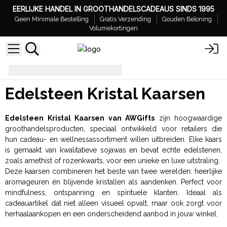
EERLIJKE HANDEL IN GROOTHANDELSCADEAUS SINDS 1995
Geen Minimale Bestelling
Gratis Verzending
Gouden Beloning
Volumekortingen
Edelsteen Kristal Kaarsen
Edelsteen Kristal Kaarsen
Edelsteen Kristal Kaarsen van AWGifts
zijn hoogwaardige
groothandelsproducten, speciaal ontwikkeld voor retailers die
hun cadeau- en wellnessassortiment willen uitbreiden. Elke kaars
is gemaakt van kwalitatieve sojawas en bevat echte edelstenen,
zoals amethist of rozenkwarts, voor een unieke en luxe uitstraling.
Deze kaarsen combineren het beste van twee werelden: heerlijke
aromageuren én blijvende kristallen als aandenken. Perfect voor
mindfulness, ontspanning en spirituele klanten. Ideaal als
cadeauartikel dat niet alleen visueel opvalt, maar ook zorgt voor
herhaalaankopen en een onderscheidend aanbod in jouw winkel.