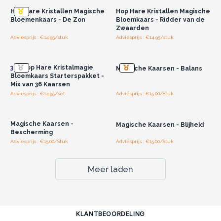
Hop Hare Kristallen Magische
Hop Hare Kristallen Magische
Bloemenkaars - De Zon
Bloemkaars - Ridder van de
Zwaarden
Adviesprijs : €14.95/stuk
Adviesprijs : €14.95/stuk
Log in of registreer u voor
Log in of registreer u voor
groothandelsprijzen.
groothandelsprijzen.
36x
Hop Hare Kristalmagie
Magische Kaarsen - Balans
Bloemkaars Starterspakket -
Mix van 36 Kaarsen
Adviesprijs : €14.95/set
Adviesprijs : €15.00/Stuk
Log in of registreer u voor
Log in of registreer u voor
groothandelsprijzen.
groothandelsprijzen.
Magische Kaarsen -
Magische Kaarsen - Blijheid
Bescherming
Adviesprijs : €15.00/Stuk
Adviesprijs : €15.00/Stuk
Meer laden
KLANTBEOORDELING