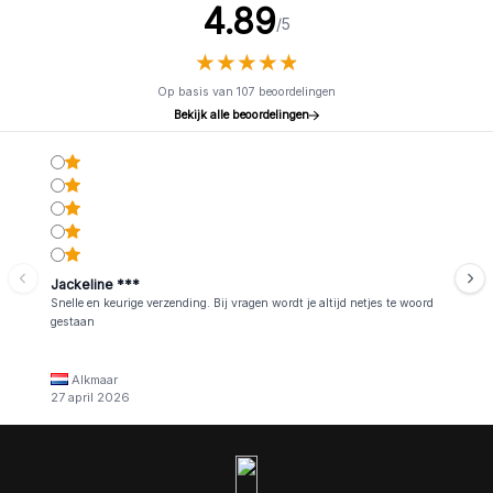
4.89
/5
★
★
★
★
★
★
★
★
★
★
Op basis van 107 beoordelingen
Bekijk alle beoordelingen
Jackeline ***
Snelle en keurige verzending. Bij vragen wordt je altijd netjes te woord
gestaan
Alkmaar
27 april 2026